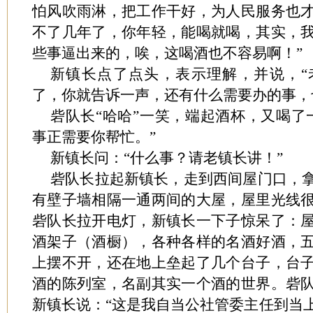
怕风吹雨淋，把工作干好，为人民服务也
不了几年了，你年轻，能喝就喝，其实，
些事逼出来的，唉，这喝酒也不容易啊！”
新镇长点了点头，表示理解，并说，“
了，你就告诉一声，还有什么需要办的事，
砦队长“哈哈”一笑，端起酒杯，又喝了
事正需要你帮忙。”
新镇长问：“什么事？请老镇长讲！”
砦队长拉起新镇长，走到西间屋门口，
有壁子墙相隔一通两间的大屋，屋里光线
砦队长拉开电灯，新镇长一下子惊呆了：
酒架子（酒橱），各种各样的名酒好酒，
上摆不开，还在地上垒起了几个台子，台
酒的陈列室，名副其实一个酒的世界。砦
新镇长说：“这是我自当公社管委主任到当