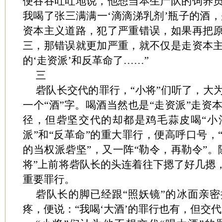
便吞吞吐吐地说，他想当本生产队的饲养
我喝了张三满满一‘滴滴涕乳剂’瓶子的酒，别
资本主义道路，犯了严重错误，如果再把
三，那错误就更加严重，就不仅是走资本
的‘走资派’和反革命了……”
三
砦队长交代的罪行，“小将”们听了，大
一个“酒”字。喝酒当然也是“走资派”走资
径，但砦坚交代的却都是鸡毛蒜皮喝“小
派”和“反革命”的重大罪行，便高呼口号，
的当权派砦坚”，又一阵“勒令，再勒令”。
将”上前将砦队长的头连着往下摁了好几摁，
重要罪行。
砦队长的脚已经跟“照妖镜”的冰面亲
疼，便说：“我喝‘大酒’的罪行也有，但交