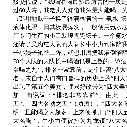
接交代说： “我喝酒喝最多最厉害的一次
过60大寿，我老丈人知道我酒量大能喝，
市部用地瓜干子换了很满很满的一“氨水”坛子
液体化肥，因其极易挥发，一般便用氨水
厂专门生产的小口鼓腹陶瓷坛子。一个氨水
还请了吴沟屯大队的大队长牛小力到家陪
子小姨子轮番上阵，就想用酒把我灌倒灌
78个大队的大队长中喝酒也是上数的，论酒
名喝之九’，排名非常靠前，是个距离‘八大
名，来自于人们有口皆碑的历史上的“四大美
出现了第五个美女，便只好改誉为“四大美
加一句说词：“排名非常靠前”。由此，
五”、“四大名劝之五”（劝酒）、“四大名
明，且能喝之人颇多，上来便撇开了“四大五
大名喝”，牛小力便被排为九龙镇“八大