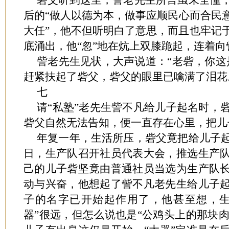
砦父听到这里，訾老先生所言虽未全懂
后的“做人以德为本，做事应顺民心而合民
大任”，他不但听明白了意思，而且也牢记
底涌出，他“忽”地在炕上双膝跪起，连着
訾老先生见状，大声说道：“老砦，你这
赶紧扶起了砦父，砦父的眼里已噙满了泪花
七
请“私塾”老先生訾不凡给儿子起名时，
砦父自然无法告知，便一直存在心里，把儿
年复一年，生活所压，砦父竟把给儿子
日，生产队召开社员代表大会，推选生产
己的儿子砦坚竟由普通社员当选为生产队
动与兴奋，他想起了訾不凡老先生给儿子
子的名字已开始起作用了，他甚至想，生
器”很远，但怎么说也是“公鸡头上的那块肉