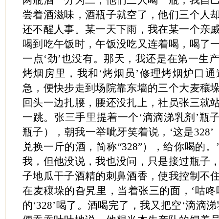
两瓶酒一分为二，他们三人喝一瓶，我自
尝着酒滋味，酒瓶子就空了，他们三个人
还不醒人事。某一天下雨，我在某一个亲
喝到吃午饭时，午饭没吃又连着喝，喝了
一点‘劲’也没有。那天，我还是在第一生
烤烟房里，我和‘烤烟员’修理烤烟炉口
急，便快步走到场院靠东墙的三个大麦穰
回头一边扎腰，腰还没扎上，社员张三就
一跳。张三手里提着一个‘滴滴涕乳剂’瓶子
瓶子），朝我一举呲牙笑着说，‘这是328’
兑换一斤的酒，简称“328”），给你喝的
我，但他没说，我也没问，只是接过瓶子
子地瓜干子酒精的刺鼻酒香，使我控制不
在麦穰垛的旮旯里，当着张三的面，‘咕咚
的‘328’喝了。酒喝完了，我又把空‘滴滴