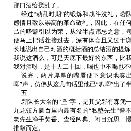
那口酒给搅乱了。
经过“动乱时期”的锻炼和战斗洗礼，砦
感情且致以崇高的革命敬礼，因此，在任
己的嗜癖引以为荣，从没半点讳忌之意，每
便马上把话茬接过去，深有体会且又过于
长地说出自己对酒的概括酒的总结酒的提炼
我说这酒么，可是天底下最好的东西，比
我对酒呀，是十天二十回，喝也中不喝也不
说完，两片厚厚的嘴唇便下意识地奏出
唧”声，仿佛从这几句话里他已“叭唧”出了
五
砦队长大名的“坚”字，是其父砦有森凭
九龙镇方圆百里内最有名的“私塾先生”訾
老先生净手焚香、查经阅典、闭目沉思、
推敲而定。