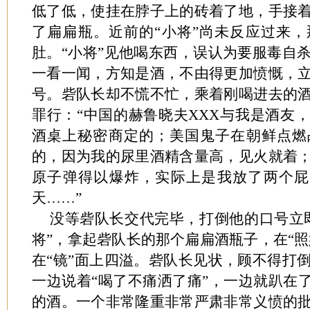
低了低，使挂在脖子上的砖着了地，手接
了扁扁瓶。近前的“小将”尚未反应过来
肚。“小将”见他喝东西，误认为要服毒自
一看一闻，方知是酒，不由得更加愤慨，
号。砦队长却不慌不忙，乘着刚喝进去的
罪行：“中国的赫鲁晓夫XXX与我是酒友
酒桌上秘密商定的；美国鬼子在朝鲜点燃
的，因为我的尿里酒精含量高，见火就着
原子弹得以爆炸，实际上是我放了两个屁
天……”
没等砦队长交代完毕，打倒他的口号立
将”，拿起砦队长的那个扁扁酒瓶子，在“照
在“镜”面上四溢。砦队长见状，顾不得打
一边说着“喝了不痛洒了痛”，一边就趴在了
的酒。一个非常隆重非常严肃非常义愤的