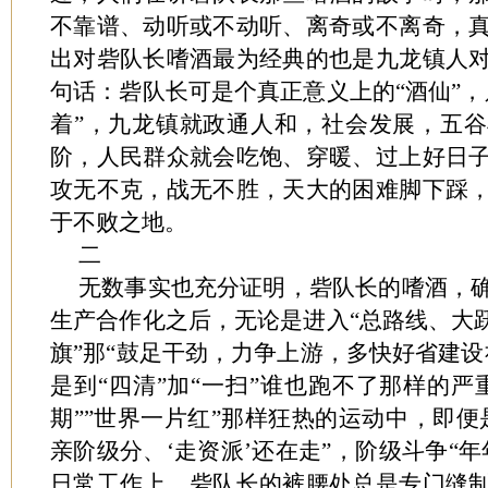
不靠谱、动听或不动听、离奇或不离奇，
出对砦队长嗜酒最为经典的也是九龙镇人
句话：砦队长可是个真正意义上的“酒仙”，
着”，九龙镇就政通人和，社会发展，五
阶，人民群众就会吃饱、穿暖、过上好日
攻无不克，战无不胜，天大的困难脚下踩
于不败之地。
二
无数事实也充分证明，砦队长的嗜酒，
生产合作化之后，无论是进入“总路线、大跃
旗”那“鼓足干劲，力争上游，多快好省建设
是到“四清”加“一扫”谁也跑不了那样的严
期””世界一片红”那样狂热的运动中，即便
亲阶级分、‘走资派’还在走”，阶级斗争“
日常工作上，砦队长的裤腰处总是专门缝