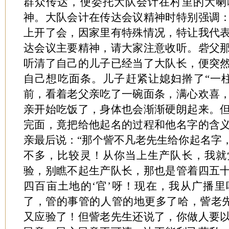
群众传达，便委托大队会计在村里的大喇
神。大队会计在传达会议精神时特别强调
上开了会，因家里有特殊情况，特让我代
达会议主要精神，请大家注意收听。砦父
听清了自己的儿子已经当了大队长，便突
自己想吃面条。儿子赶紧让媳妇擀了“一
前，看着老父亲吃了一碗面条，满心欢喜
亲开始吃饭了，身体也会渐渐硬朗起来。
完面，竟把给他起名的过程和他名字的含
亲最后说：“那个訾不凡老先生给你起名字
不多，比较灵！从你当上生产队长，我就
验，别瞧不起生产队长，那也是管着四五
四百亩土地的‘官’呀！现在，我从广播
了，管的事管的人管的地更多了哈，訾老先
又应验了！但訾老先生还说了，你做人要