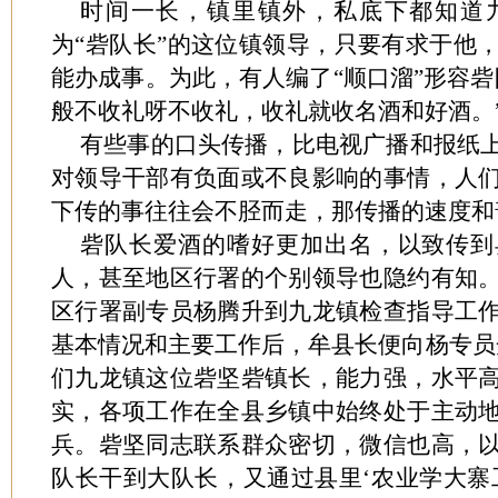
时间一长，镇里镇外，私底下都知道
为“砦队长”的这位镇领导，只要有求于他
能办成事。为此，有人编了“顺口溜”形容砦
般不收礼呀不收礼，收礼就收名酒和好酒。
有些事的口头传播，比电视广播和报纸
对领导干部有负面或不良影响的事情，人
下传的事往往会不胫而走，那传播的速度和
砦队长爱酒的嗜好更加出名，以致传到
人，甚至地区行署的个别领导也隐约有知
区行署副专员杨腾升到九龙镇检查指导工
基本情况和主要工作后，牟县长便向杨专员
们九龙镇这位砦坚砦镇长，能力强，水平
实，各项工作在全县乡镇中始终处于主动
兵。砦坚同志联系群众密切，微信也高，
队长干到大队长，又通过县里‘农业学大寨