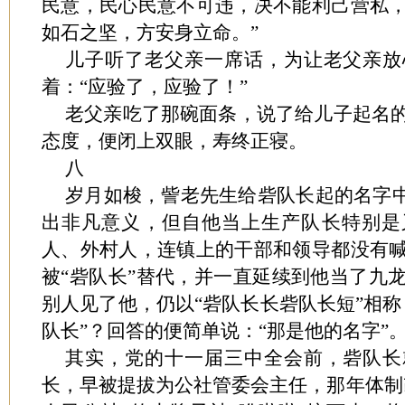
民意，民心民意不可违，决不能利己营私
如石之坚，方安身立命。”
儿子听了老父亲一席话，为让老父亲放
着：“应验了，应验了！”
老父亲吃了那碗面条，说了给儿子起名
态度，便闭上双眼，寿终正寝。
八
岁月如梭，訾老先生给砦队长起的名字中
出非凡意义，但自他当上生产队长特别是
人、外村人，连镇上的干部和领导都没有
被“砦队长”替代，并一直延续到他当了九
别人见了他，仍以“砦队长长砦队长短”相称
队长”？回答的便简单说：“那是他的名字”
其实，党的十一届三中全会前，砦队长
长，早被提拔为公社管委会主任，那年体制