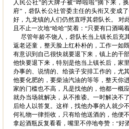
人民公社”的大牌子被“哗啦啦”摘下来，换
府”，砦队长公社管委主任的头衔又变成
好，九龙镇的人们仍然直呼其砦队长。 对
且不止一次地“哈哈”笑着：“只要有口酒喝
尽管年龄不饶人，砦队长当上镇长后充
返老还童，整天脸上红朴朴的，工作一如
有意识到自己很快就要退下来，镇上的干
他快要退下来，特别是他当上镇长后，家
办事的、说情的、给孩子安排工作的，尤
他要化肥的，要柴油汽油的等等，整天你
家的门槛也不高，凡是找他的，他都一概
就办当场就解决，从不推诿。一时解决不
后给人以答复。这样，找他办事的人就少
何礼物一律拒收，只有给他送酒的，他便
拿起酒瓶反复看看，嘴里不停地夸赞：“好