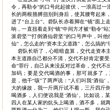
令，再勒令”的口号此起彼伏，一浪高过一浪
长的两根胳膊扭别到身后，使其腰弯起来，
进了“台上台”。砦队长赤着脚在“镜”面上
响，一直扭着走到“镜”中间方才被“勒令”
派砦坚”“打倒酒仙砦坚”的口号声中，叫他
仙”，怎么走的“资本主义道路”，怎么搞的“
砦队长听了，心暗暗盘算，交代走资本
本主道路自己都分不清，交代不好肯定要受
命”罪行，自己从来没反对过革命，交代不
加码；要是交代喝酒的事，那可就多了，
是，他干“咳”了两声说：“人们叫我‘酒仙
大的缘故，我一斤两斤试不着，三斤四斤
喝酒多，人们便说我是‘酒仙’。比如说，
四人在某人家的炕头上喝酒，酒不多，就