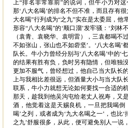
上“排名非常靠前”的说词，但牛小力对
那‘八大名喝’的排名不但不准，而且存有很
大名喝”行列成为“之九”实在是太委屈，他
形容“八大名喝”的‘顺口溜’发牢骚：‘刘
（袁青、袁晓华、袁明雷），三袁都喝不
不如张山，张山也不如砦坚’。‘八大名喝’
队长。牛小力曾经分别与‘八大名喝’中的‘
的结果有胜有负，负时另有隐情，但唯独
更加不服气，曾经想过，他自己当大队长
上与我相比差很远，但酒量大小与当大队
联系，牛小力就想无论如何要找一合适的
那天，趁我到他吴沟屯给老丈人祝寿，又
酒，他觉着这是天赐良机，一旦把我喝倒
喝’之列，或者成为‘九大名喝之一’，也比‘
之九’舒服很多，从此，便可避免别人一说