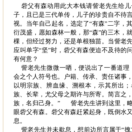
砦父有森动用此大本钱请訾老先生给儿
子，且已是三代单传，儿子的珍贵自不待
视。当年自己起名，选定了“有森”二字，
衍茂盛，愿如森林一般，那“森”的三木，
棵，但经过努力，还是单根独苗。当訾老
应叫单字“坚”时，砦父有森便迫不及待的问
有何意？
訾老先生微微一哂，便说出了一番道理
会之个人符号也。户籍、传承、责任诸事
以明宗族、辨血缘、溯根本，示其所出；
族、长辈，尤父母之期许与所寄。简言之
族，名归己身。” 訾老先生讲到这里，
眼砦父有森。砦父有森赶紧起身，既倒水
息。
訾老先生并未歇息，想前边所言属于“拽