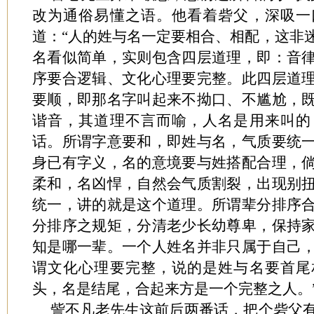
改为通俗易懂之语。他看着砦父，深吸一
道：“人的姓与名一定要相合、相配，这非
名看似简单，实则包含四层道理，即：音
序要合逻辑、文化心理要完整。此四层道
要顺，即那名字叫起来不拗口、不尴尬，
谐音，其道理不言而喻，人名是用来叫的
话。所谓字意要和，即姓与名，气质要统
身已有字义，名的意境要与姓搭配合理，
柔和，名凶悍，自然会气质割裂，出现别
统一，讲的就是这个道理。所谓辈分排序
分排序之规矩，分清老少长幼尊卑，保持
知是哪一辈。一个人姓名并非只属于自己
谓文化心理要完整，说的是姓与名要首尾
头，名是结尾，合起来方是一个完整之人。
訾不凡老先生这前后两番话，把个砦父