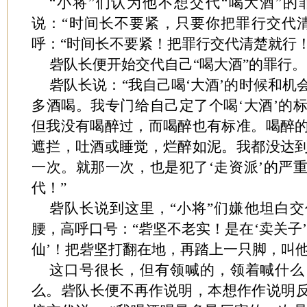
“小将”们认为他不想交代“喝大酒”
说：“时间长不要紧，只要你把罪行交代
呼：“时间长不要紧！把罪行交代清楚就行！
砦队长便开始交代自己“喝大酒”的罪行。
砦队长说：“我自己喝‘大酒’的时候和
多酒喝。我专门给自己定了个喝‘大酒’的
但我没有喝醉过，而喝醉也有标准。喝醉
遮拦，吐酒或睡觉，烂醉如泥。我都没达
一次。就那一次，也是犯了‘走资派’的严
代！”
砦队长说到这里，“小将”们嫌他坦白
腰，高呼口号：“砦坚不老实！是在‘卖关子
仙’！把砦坚打翻在地，再踏上一只脚，叫他
这口号很长，但有领喊的，领着喊什么
么。砦队长便不再作说明，本想作作说明反