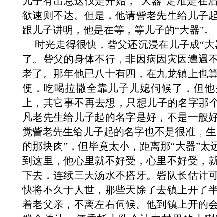
儿子有出息这仅是开始，“大器”定准是在
欲速则不达。但是，他请訾老先生给儿子
跟儿子讲明，他是在等，等儿子的“大器”。
时光走得很快，砦父还沉浸在儿子成“大
了。砦父的身体不行，非因病因灾因遭遇
老了。那年他已八十有四，在九龙镇上也
便，吃喝拉撒全靠儿子儿媳伺候了，但他
上，其它事不再去想，只想儿子的名字那个
凡老先生给儿子起的名字是好，不是一般
觉訾老先生给儿子起的名字也不是很准，生
的那块肉”，但毕竟太小，距离那“大器”太
到这里，他心里就不好受，心里不好受，
下去，连续三天汤水不搭牙。砦队长估计
快将不久于人世，那些天除了去镇上开了
着老父亲，不离左右伺候。他到镇上开的