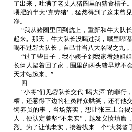
了出来，吐满了老丈人猪圈里的猪食槽子
喂肥的半大‘克劳猪’，猛然得到了这未曾
净。
“我从猪圈里回到炕上，重新和牛大队
起来。那天，牛大队长没喝过我，嘴里嘟嘟
喝不过砦大队长，自己甘当八大名喝之九，
“过了些日子，我小姨子到我家看她姐
长俩人架着回了家，圈里的两头猪早就不
天才站起来。”
四
“小将”们见砦队长交代“喝大酒”的罪
糟，还惹得下边的社员群众哄笑，还有他
饲养员的事，当场落实，想让张三上台揭
人，便认定砦坚“不老实”，越发义愤填膺，
烈。为了让他老实，接着找来一个“大粪篮子