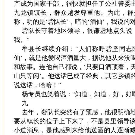
产成为国家干部，很快就担任了公社管委主
九龙镇镇长，群众越发尊重他。为此，群
称，明的是‘砦队长’，暗的‘酒仙’，我说的
砦队长守着地区领导，很谦虚地点头说
我。”
牟县长继续介绍：“人们称呼砦坚同志除
仙’，就是他爱喝酒酒量大，据说他从来没
和故事。连他自己都说，‘只要口酒顶着，
山只等闲’。他这话已成了经典，其它乡镇
说这话，哈哈！”
杨专员也笑着说：“知道，知道，好，好
九
去年，砦队长突然有了预感，他很明确
要从镇长的位子上下来了，不是县里领导
小道消息，是他感到来给他送酒的人逐渐