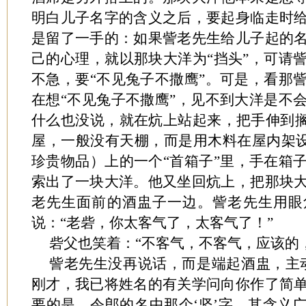
明白儿子名字的含义之后，要起身临走时
是留了一手的：如果訾老先生给儿子起的
己的心理，就以那块大洋为“挡头”，可请
不急，要“不见兔子不撒鹰”。可是，看那
在想“不见兔子不撒鹰”，见不到大洋是不
什么也没说，就在炕上站起来，把手伸到搁
屋，一般没有天棚，而是用木料在屋内架设一
珍贵物品）上的一个“首箱子”里，手在箱
索出了一块大洋。他又坐回炕上，把那块
老先生面前的酒盅子一边。訾老先生用眼
说：“老砦，你太客气了，太客气了！”
砦父也笑着：“不客气，不客气，应该的
訾老先生没再说话，而是端起酒盅，主
刚才，我已将姓名的有关学问向你作了简
要的是，令郎的名中那个‘坚’字，其含义