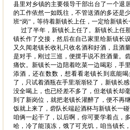
县里对乡镇的主要领导干部出台了一个退居
的工作依然一如既往，不管送酒的多还是
班“岗”，等待着新镇长上任，一定给新镇
过了半年，新镇长上任了。新镇长上任
镇长作了交接，然后在自己家里给新镇长
又久闻老镇长收礼只收名酒和好酒，且酒
是对手，刚过三巡，便摆手说不胜酒量。
痛饮。新镇长一边陪着吃菜一边喝彩，手
添酒，还在数数，想看看老镇长到底能喝
了，只试着酒瓶在手里渐渐轻了，新镇长感觉
没全喝上，也已经差不多了，但老镇长却
到了新岗位，就把老镇长灌醉了，便不再
饭就上来了，砦队长端起酒杯与新镇长一碰
咱俩一起干了，以后啊，你可要学着点，
哈，冷了能顶冻，饿了可充饥，咱当镇长