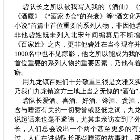
砦队长之所以被我写入我的《酒仙》《
《酒魔》《“酒家协会”的兴衰》等“酒文化
小说”首篇中首位重要的系列人物，非因他
非他砦姓既未列入北宋年间编纂后不断增
《百家姓》之内，更非他砦姓在当今现存并正
1000名中也不见踪影，他之所以能成为我
首位重要的系列人物的重要因素，乃他有
癖。
用九龙镇百姓们十分敬重且很是文雅又
乃我们九龙镇这方土地上当之无愧的“酒仙”
砦队长爱酒、喜酒、好酒、馋酒、贪酒
含与嗜酒有关的一切赞誉或贬低之词，九
说起话来也毫不避讳，尤其走亲访友到了
长，人们总会说出一个两个甚至更多的有
过，人们在讲砦队长那些嗜酒的故事时，