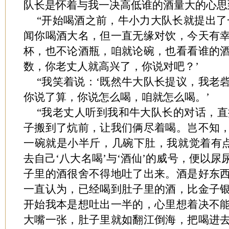
队长是怀着与我一决高低谁的酒量大的心思
“开始喝酒之前，牛小力大队长就提出了
闻你喝酒大名，但一直无缘对饮，今天有
杯，也不论酒瓶，咱就论碗，也看看谁的
数，你老丈人就高兴了，你说对吧？’
“我笑着说：‘既然牛大队长提议，我老
你说了算，你说怎么喝，咱就怎么喝。’
“我老丈人听到我和牛大队长的对话，直接
子搬到了炕前，让我们俩尽着喝。岂不知
一碗就是小半斤，几碗下肚，我就觉着有点
去自己‘八大名喝’与‘酒仙’的威号，便以
子里的酒很舍不得地吐了出来。酒是好东
一直认为，已经喝到肚子里的酒，比金子
开始我本是想吐出一半的，心里想着决不
大嘴一张，肚子里就如翻江倒海，把喝进