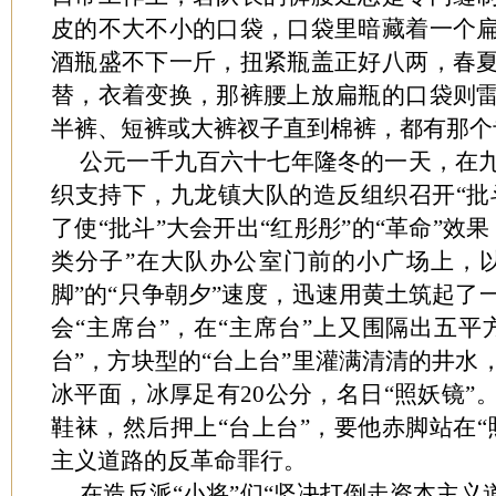
皮的不大不小的口袋，口袋里暗藏着一个
酒瓶盛不下一斤，扭紧瓶盖正好八两，春
替，衣着变换，那裤腰上放扁瓶的口袋则
半裤、短裤或大裤衩子直到棉裤，都有那个
公元一千九百六十七年隆冬的一天，在
织支持下，九龙镇大队的造反组织召开“批斗
了使“批斗”大会开出“红彤彤”的“革命”效
类分子”在大队办公室门前的小广场上，
脚”的“只争朝夕”速度，迅速用黄土筑起了
会“主席台”，在“主席台”上又围隔出五平
台”，方块型的“台上台”里灌满清清的井水
冰平面，冰厚足有20公分，名日“照妖镜”
鞋袜，然后押上“台上台”，要他赤脚站在“
主义道路的反革命罪行。
在造反派“小将”们“坚决打倒走资本主义