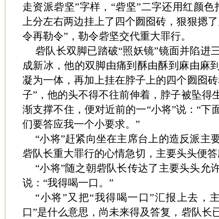
走资派砦坚”字样，“砦坚”二字还用红颜色
上分左右两边挂上了四个囫囵砖，狠狠摁了
令再勒令”，勒令砦坚交代重大罪行。
砦队长双脚已踏破“照妖镜”镜面并陷进
成新冰，他的双脚由痛到酥由酥到麻由麻
凝为一体，再加上挂在脖子上的四个囫囵砖
子”，他的头不得不往前伸着，脖子被坠得
渐支撑不住，便对近前的一“小将”说：“下
们要答应我一个小要求。”
“小将”赶紧向坐在主席台上的造反派主
砦队长重大罪行的心情急切，主要头头便答
“小将”随之朝砦队长传达了主要头头允
说：“我得喝一口。”
“小将”又把“我得喝一口”汇报上去，
口”是什么意思，尚未来得及答复，砦队长