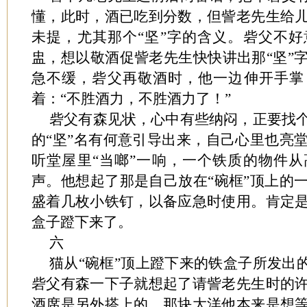
懂，此时，酒已吃到分数，但訾老先生给
未提，尤其那个“坚”字的含义。砦父不
盅，想以敬酒促訾老先生快快讲出那“坚”
急不缓，砦父再敬酒时，他一边伸开手掌
着：“不胜酒力，不胜酒力了！”
砦父有森见状，心中有些纳闷，正要找
的“坚”名有何意引导出来，自己心里也亮
听堂屋里“当啷”一响，一个铁质的物件
声。他想起了那是自己放在“碗框”顶上的
盛着几枚小铁钉，以备应急时使用。肯定
盒子蹬下来了。
六
猫从“碗框”顶上蹬下来的铁盒子所发出
砦父有森一下子就想起了请訾老先生时的
酒席是另外搭上的。那块大洋他本来是想