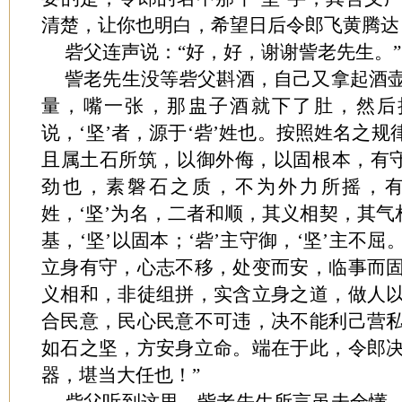
清楚，让你也明白，希望日后令郎飞黄腾达
砦父连声说：“好，好，谢谢訾老先生。”
訾老先生没等砦父斟酒，自己又拿起酒
量，嘴一张，那盅子酒就下了肚，然后
说，‘坚’者，源于‘砦’姓也。按照姓名之规
且属土石所筑，以御外侮，以固根本，有守
劲也，素磐石之质，不为外力所摇，有
姓，‘坚’为名，二者和顺，其义相契，其气
基，‘坚’以固本；‘砦’主守御，‘坚’主不
立身有守，心志不移，处变而安，临事而
义相和，非徒组拼，实含立身之道，做人
合民意，民心民意不可违，决不能利己营
如石之坚，方安身立命。端在于此，令郎
器，堪当大任也！”