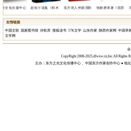
方文化出版中心
赵松小说集《积木
实力诗人井源消防
张丽君译著《前苏
诗
友情链接
中国文联
国家图书馆
诗歌库
搜狐读书
17K文学
山东作家
陕西作家网
中国草
文学网
会
CopyRight 2008-2025,dfwxw.cn,Inc.All Rig
笔集《岁月静好
实力作家王涛同志
《东方文学》杂志
实力作家马国顺散
东
主办：东方之光文化传播中心 、中国东方作家创作中心 ● 地址：山东济宁市