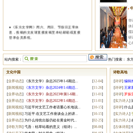
华
●《东方文学网》周六、周日、节假日正常休
休
息，投稿的文友请直接发稿至本站邮箱或直接
儒
登录会员系统。
研
心
●《东方文学》以“弘扬民族文化、集结优秀作
品、打造汉语高地”为宗旨，立足孔孟之乡，专
业代理正版图书出版业务，严格按照新闻出版
站内搜索：
热门搜索：
东
法规运作，执行国家最新印刷标准，高装帧质
量，中低价位，每部书辞条均收入中国标准版
文化中国
诗歌高地
本书目（CIP)，出版后可上网查询，良好合作
出版社二十余家，代理作者遍及海内外十余个
[
业界动态
]
《东方文学》杂志2025年1-6期总...
[
12-04
]
[
诗评
]
编辑
国家；本中心中国影视剧本交流中心对有市场
[
新闻视线
]
《东方文学》杂志2024年1-6期总...
[
11-26
]
[
诗评
]
王家新
潜力的个人原创剧本、小说，专业团队改编，
[
业界动态
]
《东方文学》杂志2023年第1-6期...
[
11-01
]
[
诗评
]
罗振亚
由广州中凯、亚洲影视、长城影视、东方影
视、齐鲁影视等合作单位筹划拍摄；同时强档
[
业界动态
]
《东方文学》杂志2022年1-6期总...
[
11-01
]
[
实力诗人
]
推出国内外60余位名家书画作品，欢迎垂询。
[
新闻视线
]
习近平对文艺工作者语重心长地说...
[
10-15
]
[
诗评
]
什么
[
新闻视线
]
习近平:在文艺工作座谈会上的讲...
[
10-15
]
[
实力诗人
]
[
业界动态
]
为什么传统出版仍处在黄金时代...
[
02-25
]
[
实力诗人
]
[
诗歌方阵
]
弋吾：枯草站着的意义（组诗）...
[
08-06
]
[
古体诗苑
]