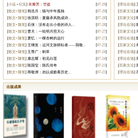
[
小说 ▪ 纪实
]
肖雅芳：空盗
[
07-29
]
[
理论在场
]
[
散文• 随笔
]
韩浩月：猫与中年孤独
[
07-29
]
[
百家文论
]
[
散文• 随笔
]
徐淇昉：夏藤承风熟成诗...
[
07-28
]
[
百家文论
]
[
散文• 随笔
]
石侠：没有走出小巷的诗人...
[
07-28
]
[
理论在场
]
[
散文• 随笔
]
曹天：一轮明月照天心
[
07-27
]
[
百家文论
]
[
散文• 随笔
]
萧忆：一棵杏树的远行
[
07-27
]
[
理论在场
]
[
散文• 随笔
]
王继发：运河文脉耕耘者——我敬...
[
07-25
]
[
百家文论
]
[
散文• 随笔
]
王尊广：剜草
[
07-24
]
[
理论在场
]
[
散文• 随笔
]
康志耀：初见白莲
[
07-24
]
[
理论在场
]
[
散文• 随笔
]
陈国玺：陈氏传奇
[
07-23
]
[
百家文论
]
[
散文• 随笔
]
商敬洲：勿以成败看历史...
[
07-23
]
[
理论在场
]
出版成果