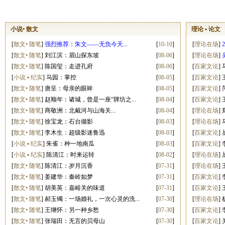
小说• 散文
理论 ▪ 论文
[
散文• 随笔
]
强烈推荐：朱文——无负今天...
[
10-10
]
[
理论在场
]
[
散文• 随笔
]
刘江滨：眉山探东坡
[
08-06
]
[
理论在场
]
[
散文• 随笔
]
陈国玺：走进孔府
[
08-06
]
[
百家文论
]
[
小说 ▪ 纪实
]
马园：掌控
[
08-05
]
[
百家文论
]
[
散文• 随笔
]
唐呈：母亲的眼眸
[
08-05
]
[
百家文论
]
[
散文• 随笔
]
赵顺年：诸城，曾是一座“牌坊之...
[
08-04
]
[
百家文论
]
[
散文• 随笔
]
商敬洲：北戴河与山海关...
[
08-04
]
[
理论在场
]
[
散文• 随笔
]
徐宝龙：石台撷影
[
08-03
]
[
理论在场
]
[
散文• 随笔
]
李木生：超级影迷鲁迅
[
08-03
]
[
百家文论
]
[
小说 ▪ 纪实
]
朱雀：种一地南瓜
[
08-03
]
[
百家文论
]
[
小说 ▪ 纪实
]
陈清江：时来运转
[
08-02
]
[
理论在场
]
[
散文• 随笔
]
陈清江：岁月沉香
[
07-31
]
[
理论在场
]
[
散文• 随笔
]
姜建华：秦岭如梦
[
07-31
]
[
百家文论
]
[
散文• 随笔
]
胡美英：嘉峪关的味道
[
07-31
]
[
百家文论
]
[
散文• 随笔
]
郝玉镯：一场婚礼，一次心灵的洗...
[
07-30
]
[
理论在场
]
[
散文• 随笔
]
王继怀：另一种乡愁
[
07-30
]
[
百家文论
]
[
散文• 随笔
]
张瑞田：无言的贝母山
[
07-30
]
[
百家文论
]