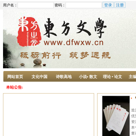
用户名：
密码：
网站首页
文化中国
诗歌高地
小说• 散文
理论 ▪ 论文
主
本站公告:
造
优
资
本
查