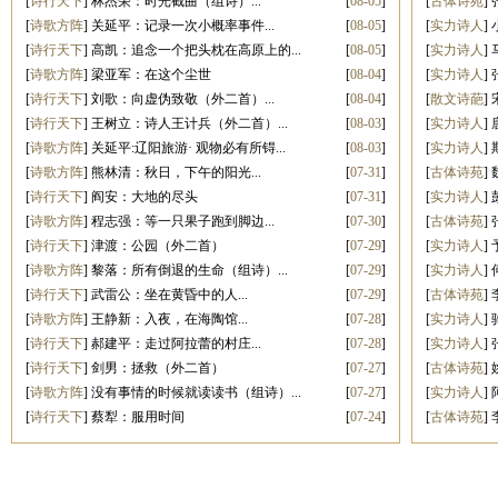
[
诗行天下
]
林杰荣：时光截曲（组诗）...
[
08-05
]
[
古体诗苑
]
[
诗歌方阵
]
关延平：记录一次小概率事件...
[
08-05
]
[
实力诗人
]
[
诗行天下
]
高凯：追念一个把头枕在高原上的...
[
08-05
]
[
实力诗人
]
[
诗歌方阵
]
梁亚军：在这个尘世
[
08-04
]
[
实力诗人
]
[
诗行天下
]
刘歌：向虚伪致敬（外二首）...
[
08-04
]
[
散文诗葩
]
[
诗行天下
]
王树立：诗人王计兵（外二首）...
[
08-03
]
[
实力诗人
]
[
诗歌方阵
]
关延平:辽阳旅游· 观物必有所锝...
[
08-03
]
[
实力诗人
]
[
诗歌方阵
]
熊林清：秋日，下午的阳光...
[
07-31
]
[
古体诗苑
]
[
诗行天下
]
阎安：大地的尽头
[
07-31
]
[
实力诗人
]
[
诗歌方阵
]
程志强：等一只果子跑到脚边...
[
07-30
]
[
古体诗苑
]
[
诗行天下
]
津渡：公园（外二首）
[
07-29
]
[
实力诗人
]
[
诗歌方阵
]
黎落：所有倒退的生命（组诗）...
[
07-29
]
[
实力诗人
]
[
诗行天下
]
武雷公：坐在黄昏中的人...
[
07-29
]
[
古体诗苑
]
[
诗歌方阵
]
王静新：入夜，在海陶馆...
[
07-28
]
[
实力诗人
]
[
诗行天下
]
郝建平：走过阿拉蕾的村庄...
[
07-28
]
[
实力诗人
]
[
诗行天下
]
剑男：拯救（外二首）
[
07-27
]
[
古体诗苑
]
[
诗歌方阵
]
没有事情的时候就读读书（组诗）...
[
07-27
]
[
实力诗人
]
[
诗行天下
]
蔡犁：服用时间
[
07-24
]
[
古体诗苑
]