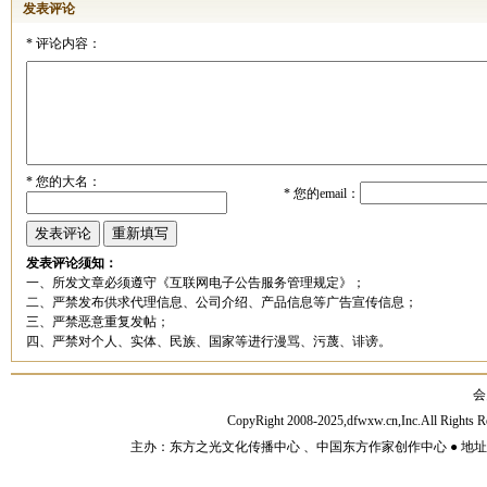
发表评论
*
评论内容：
*
您的大名：
*
您的email：
发表评论须知：
一、所发文章必须遵守《互联网电子公告服务管理规定》；
二、严禁发布供求代理信息、公司介绍、产品信息等广告宣传信息；
三、严禁恶意重复发帖；
四、严禁对个人、实体、民族、国家等进行漫骂、污蔑、诽谤。
会
CopyRight 2008-2025,dfwxw.cn,Inc.All Rig
主办：东方之光文化传播中心 、中国东方作家创作中心 ● 地址：山东济宁市