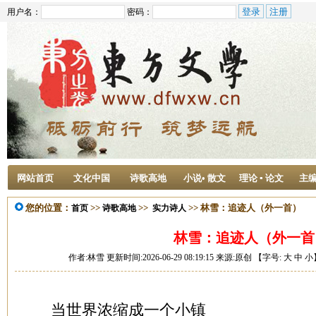
用户名：
密码：
网站首页
文化中国
诗歌高地
小说• 散文
理论 ▪ 论文
主
您的位置：
>>
>>
>> 林雪：追迹人（外一首）
首页
诗歌高地
实力诗人
林雪：追迹人（外一首
作者:林雪 更新时间:2026-06-29 08:19:15 来源:原创 【字号:
大
中
小
当世界浓缩成一个小镇