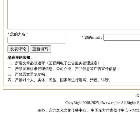
*
您的大名：
*
您的email：
发表评论须知：
一、所发文章必须遵守《互联网电子公告服务管理规定》；
二、严禁发布供求代理信息、公司介绍、产品信息等广告宣传信息；
三、严禁恶意重复发帖；
四、严禁对个人、实体、民族、国家等进行漫骂、污蔑、诽谤。
会
CopyRight 2008-2025,dfwxw.cn,Inc.All Rig
主办：东方之光文化传播中心 、中国东方作家创作中心 ● 地址：山东济宁市