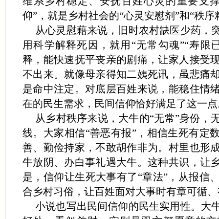
维系乡村稳定、安抚百姓心灵的重要支撑
仰”，就是乡村社会的“心灵安慰剂”和“秩序
从心灵慰藉来说，旧时农村缺医少药，
用科学解释死因，就用“无常勾魂”“寿限
释，能快速抚平丧亲的剧痛，让家人接受
不出来。就像母亲得知二姨死讯，虽悲痛
是命中注定。对底层百姓来说，能稳住情
在的民生需求，民间信仰恰好满足了这一点
从乡村秩序来说，大牛的“无常”身份，
线。大家相信“善恶有报”，相信生死有定
善、勤俭持家，不敢胡作非为。村里也形
牛放阴、办白事礼遇大牛。这种共识，让
是，信仰让生死大事有了“章法”，从报信
合乡村习俗，让百姓面对大事时有章可循、
小说也写出民间信仰的民生实用性。大