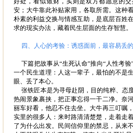
好处，看似敛财，实则是双方都愿意的交
安；大牛靠此补贴家用，各取所需。这种
朴素的利益交换与情感互助，是底层百姓
求的现实办法，藏着民生层面的生存智慧。
四、人心的考验：诱惑面前，最容易丢
下篇把故事从“生死认命”推向“人性考
一个民生道理：人这一辈子，最怕的不是
眼、丢了本心。
张铁匠本是为寻母赴阴，目的纯粹、态
热闹景象裹挟，把正事忘得一干二净。奈
丽车好看，他忍不住去坐。大牛再三叮嘱
实里的很多人：来时路清清楚楚，走着走
了为什么出发。民间信仰里的禁忌，从来