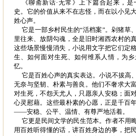
《聊斋新话·无常》上下篇合起来，是
史。它的价值从来不在志怪，而在以小见
姓心声。
它是一部乡村民生的“活档案”。剁猪草
里往来、放阴勾魂，全是旧时湘西农村的
这些场景慢慢消失，小说用文字把它们定
生、如何面对生死、如何维系人情，为乡
忆。
它是百姓心声的真实表达。小说不拔高
无奈与坚韧、朴素与善良。他们不奢求大
对生死，不怨天尤人，只愿亲人安稳；面
心灵慰藉。这些最朴素的心愿，正是千百
——安稳、公平、温情、有尊严地活着。
它更是民间文学的民生范本。作者不用
用百姓听得懂的话，讲百姓身边的事，把