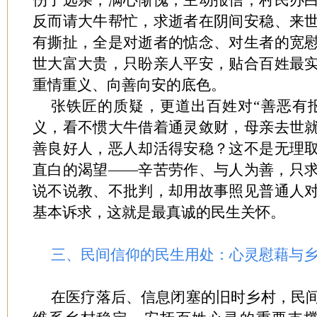
伤了远亲，满心惭愧，主动报信；村民办
反而请大牛帮忙，求逝者在阴间安稳、来
有撕扯，全是对逝者的惦念、对生者的宽
世大富大贵，只盼亲人平安，贴合百姓最
重情重义、向善向安的底色。
张铁匠的质疑，更道出百姓对“善恶有
义，看不惯大牛借着通灵敛财，母亲去世
善良好人，恶人却活得安稳？这不是无理
直白的渴望——辛苦劳作、与人为善，只
说不说教、不批判，却用故事照见普通人
基本诉求，这就是最真诚的民生关怀。
三、民间信仰的民生用处：心灵慰藉与
在医疗落后、信息闭塞的旧时乡村，民