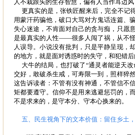
人不栽跟头的生存智慧，偏有人当作耳边风
更真实的是，张铁匠醒来后，完全不记
用蒙汗药骗他，破口大骂对方鬼话连篇、
失心迷途，不肯面对自己的贪与痴，只愿
是最真实的人性——很多人闯了祸，从不
人误导。小说没有批判，只是平静呈现，
的地方，就是面对诱惑时的失守，和犯错后
大牛的结局，也打破了“通灵者能逆天改
交好，敢破杀生戒，可寿限一到，照样猝
这告诉读者：不管有没有神通，不管信不
矩都要遵守。信仰不是用来逃避惩罚的，
不是求来的，是守本分、守本心换来的。
五、民生视角下的文本价值：留住乡土