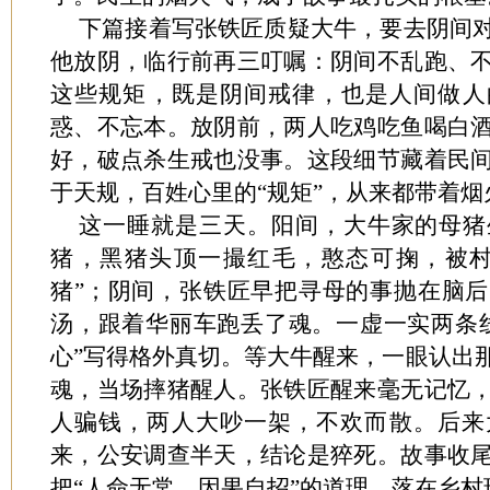
下篇接着写张铁匠质疑大牛，要去阴间
他放阴，临行前再三叮嘱：阴间不乱跑、
这些规矩，既是阴间戒律，也是人间做人
惑、不忘本。放阴前，两人吃鸡吃鱼喝白
好，破点杀生戒也没事。这段细节藏着民
于天规，百姓心里的“规矩”，从来都带着烟
这一睡就是三天。阳间，大牛家的母猪
猪，黑猪头顶一撮红毛，憨态可掬，被村
猪”；阴间，张铁匠早把寻母的事抛在脑
汤，跟着华丽车跑丢了魂。一虚一实两条
心”写得格外真切。等大牛醒来，一眼认出
魂，当场摔猪醒人。张铁匠醒来毫无记忆
人骗钱，两人大吵一架，不欢而散。后来
来，公安调查半天，结论是猝死。故事收
把“人命无常、因果自招”的道理，落在乡村