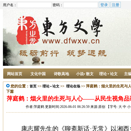
用户名：
密码：
网站首页
文化中国
诗歌高地
小说• 散文
理论 ▪ 论文
主
您的位置：
>>
>>
>> 萍庭鹤：烟火里的生死与
首页
理论 ▪ 论文
理论在场
下篇
萍庭鹤：烟火里的生死与人心——从民生视角品
作者:萍庭鹤 更新时间:2026-06-01 06:26:59 来源:原创 【字号:
大
中
小
康志耀先生的《聊斋新话·无常》以湘西