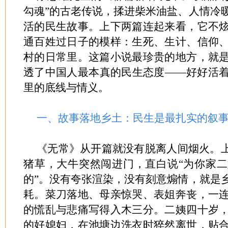
勾魂”的古老传说，揉进柴米油盐、人情冷
活的民生故事。上下两篇连起来看，它不
通百姓过日子的模样：生死、生计、信仰
村的日常里。这篇小说最珍贵的地方，就
透了中国人最本真的民生态度——好好活
里的底线与情义。
一、故事落地乡土：民生是最扎实的叙
《无常》从开篇就没有脱离人间烟火。上
猪草，大牛突然闯进门，直白说“为你家
的”。没有夸张渲染，没有刻意煽情，就是
耗。菜刀落地、母亲惊哭、表姐奔丧，一
的慌乱与悲痛写得入木三分。二姨四十岁
的好媳妇，在池塘边洗衣时猝然离世，贴