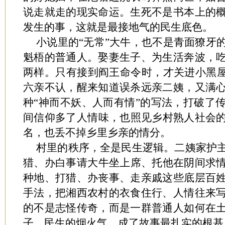
说走就走的现实命运。生死不是书本上的
发生的事，这就是最接地气的民生底色。
小说里的“无常”大牛，也不是青面獠牙
魁梧的普通人。娶妻生子、为生活奔波，
两样。只有接到阎王命令时，才关进小黑屋
六亲不认，醒来知道误杀远亲二姨，又满
种“神而不妖、人而有情”的写法，打破了
间信仰多了人情味，也照见乡村熟人社会
名，也丢不掉乡里乡亲的情分。
村里的秩序，全是民生逻辑。二姨家护
猎、办白事请大牛坐上席、托他在阴间求
种地、打猎、办丧事、走亲戚这些底层百
手法，把湘西农村的衣食住行、人情往来
的不是志怪传奇，而是一群普通人如何在
子。民生的烟火气，成了故事最扎实的根基