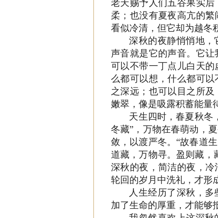
老天赐予人们五谷果实后
柔；也没有夏夜高亢的繁
看似冷清，但它却为越冬
深秋的夜静悄悄地，
声音就是它的声音。它让
可以不带一丁点儿白天的
么都可以想，什么都可以
之深远；也可以目之所及
嫩翠，像是吸露积蓄能量
天生四时，春夏秋冬
冬藏”，万物在春萌动，
敛，以渡严冬。“故春道
道藏，万物寻。盈则藏，
深秋的夜，简洁的夜，冷
轮回的岁月中洗礼，才形
人生经历了深秋，多
加了生命的厚重，才能够
我忽然喜欢上这深秋