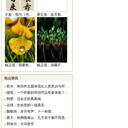
王超：我与《书...
黄文海：蓝天新...
杨玉强：我要歌...
杨玉强：深藏不...
热点资讯
哲夫：有些作文题体现出人类意识与环...
随笔：一个作家的劳动可以有多体面？...
荆墨：沈从文的凤凰城
边瑾：生命里的一场遇见
魏敬尧：岁月有声，卜一有情...
曹天：铁网围泰山，孔子老子都不同意...
邢体兴：大河星空