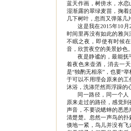
蓝天作画，树傍水，水恋
湿渐露的翠绿麦苗，掬着
几下树叶，忽而又弹落几
这是我在
2015年1
时间里再没有如此的雅兴
不眠之夜，即使有时候在
音，欣赏夜空的美景妙色
夜是静谧的，最能抚
着夜色来壶酒，消去一天
是
“独酌无相亲”，也要“
于可以不用理会原来的工
沐浴，洗涤茫然而浮躁的
同一路径，同一个人
原来走过的路径，感觉到
声音，不要说蟋蟀的悉悉
清楚楚。忽然一声鸟的扑
倏地一紧，鸟儿并没有飞