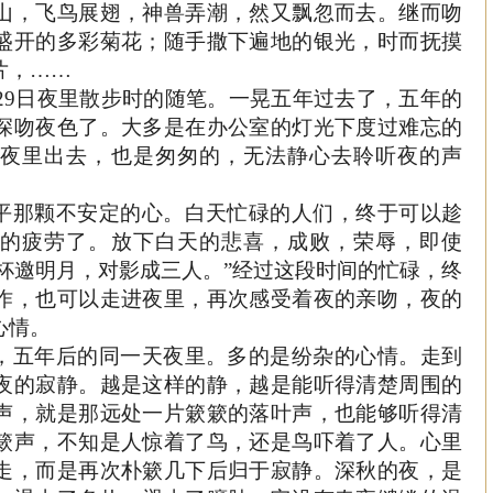
山，飞鸟展翅，神兽弄潮，然又飘忽而去。继而吻
盛开的多彩菊花；随手撒下遍地的银光，时而抚摸
片，
……
0月29日夜里散步时的随笔。一晃五年过去了，五年的
深吻夜色了。大多是在办公室的灯光下度过难忘的
夜里出去，也是匆匆的，无法静心去聆听夜的声
。
平那颗不安定的心。白天忙碌的人们，终于可以趁
的疲劳了。放下白天的悲喜，成败，荣辱，即使
举杯邀明月，对影成三人。”经过这段时间的忙碌，终
作，也可以走进夜里，再次感受着夜的亲吻，夜的
心情。
，五年后的同一天夜里。多的是纷杂的心情。走到
夜的寂静。越是这样的静，越是能听得清楚周围的
声，就是那远处一片簌簌的落叶声，也能够听得清
簌声，不知是人惊着了鸟，还是鸟吓着了人。心里
走，而是再次朴簌几下后归于寂静。深秋的夜，是