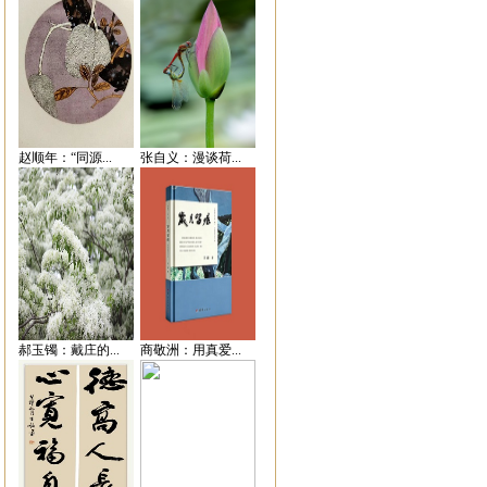
赵顺年：“同源...
张自义：漫谈荷...
郝玉镯：戴庄的...
商敬洲：用真爱...