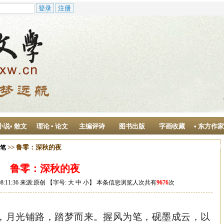
小说• 散文
理论 ▪ 论文
主编评诗
图书出版
字画收藏
• 东方作
作中心
>> 鲁零：深秋的夜
随笔
鲁零：深秋的夜
08:11:36 来源:原创 【字号:
大
中
小
】 本条信息浏览人次共有
9676
次
，月光铺路，踏梦而来。握风为笔，砚墨成云，以