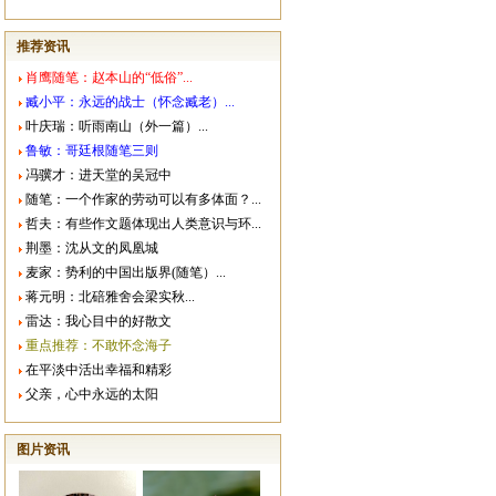
推荐资讯
肖鹰随笔：赵本山的“低俗”...
臧小平：永远的战士（怀念臧老）...
叶庆瑞：听雨南山（外一篇）...
鲁敏：哥廷根随笔三则
冯骥才：进天堂的吴冠中
随笔：一个作家的劳动可以有多体面？...
哲夫：有些作文题体现出人类意识与环...
荆墨：沈从文的凤凰城
麦家：势利的中国出版界(随笔）...
蒋元明：北碚雅舍会梁实秋...
雷达：我心目中的好散文
重点推荐：不敢怀念海子
在平淡中活出幸福和精彩
父亲，心中永远的太阳
图片资讯