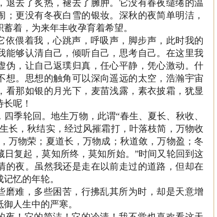
，退去了炙热，褪去了臃肿。它没有春夜缱绻的温
闹；更没有冬夜白雪的银妆。深秋的夜简单明洁，
积蓄着，为来年丰收孕育着希望。
它依偎着我，心跳声，呼吸声，脚步声，此时我的
我能够认清自己，倾听自己，思考自己。在这里我
虚伪，让自己返璞归真，任心平静，凭心激动。什
不想。思想的触角可以深向遥远的太空，浩瀚宇宙
，看那如银的月光下，麦苗浅露，素衣披霜，犹显
待长呢！
，四季轮回。地生万物，此谓
“春生、夏长、秋收、
夏生长，秋结实，经过风摧霜打，叶落枝简，万物收
生，万物荣；夏道长，万物成；秋道敛，万物盈；冬
藏日复起，莫知所终，莫知所始。”时间又轮回到这
清的夜。虽然我还是走在以前走过的道路，但却在
成记忆的年轮。
些磨难，多些困苦，行拂乱其所为时，却是天意增
抵御人生中的严寒。
的夜！它的简洁！它的冷清！我不觉也喜欢看这天