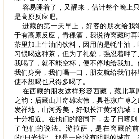
容易睡着了，又醒来，估计整个晚上只
是高原反应吧。
进藏的第一天早上，好客的朋友给我
于有高原反应，青稞酒，我说待离藏时再
茶里加上牛油的饮料，因用的是牦牛油，
习惯喝这种茶，但为了礼貌，强忍着呷了
我喝了，就不能空杯，便不停地给我加。
我们身旁，我们喝一口，朋友就给我们杯
使不想喝也只得多喝了。
在西藏的朋友这样形容西藏，藏北草
之韵；后藏山川奇雄宏伟，具苍凉广博之
发祥地，山河秀美，好似长江黄河流域；
十分相近。在他们的陪同下，去了日喀则
了他们的说法。游拉萨，是在离藏的
的“日光城”，那是一座没有阴影的城市