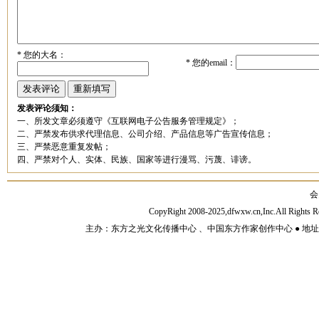
*
您的大名：
*
您的email：
发表评论须知：
一、所发文章必须遵守《互联网电子公告服务管理规定》；
二、严禁发布供求代理信息、公司介绍、产品信息等广告宣传信息；
三、严禁恶意重复发帖；
四、严禁对个人、实体、民族、国家等进行漫骂、污蔑、诽谤。
会
CopyRight 2008-2025,dfwxw.cn,Inc.All Rig
主办：东方之光文化传播中心 、中国东方作家创作中心 ● 地址：山东济宁市