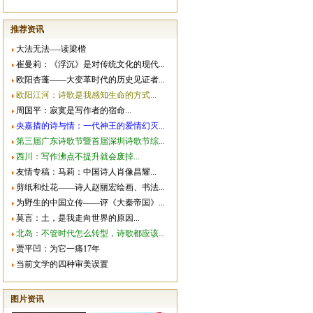
推荐资讯
大法无法―-读梁楷
崔曼莉：《浮沉》是对传统文化的现代...
欧阳杏蓬――大变革时代的历史见证者...
欧阳江河：诗歌是我感知生命的方式...
周国平：寂寞是写作者的宿命...
央嘉措的诗与情：一代神王的爱情幻灭...
第三届广东诗歌节暨首届深圳诗歌节综...
西川：写作沸点不提升就会废掉...
友情专稿：马莉：中国诗人肖像昌耀...
剪纸和灶花――诗人赵丽宏绘画、书法...
为野生的中国立传――评《大秦帝国》...
莫言：土，是我走向世界的原因...
北岛：不管时代怎么转型，诗歌都应该...
贾平凹：为它一痛17年
当前文学的四种审美误置
图片资讯