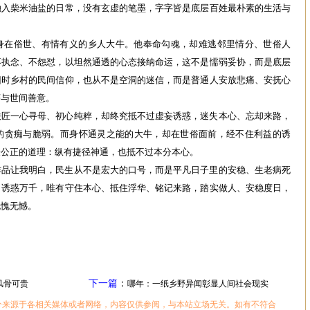
融入柴米油盐的日常，没有玄虚的笔墨，字字皆是底层百姓最朴素的生活与
身在俗世、有情有义的乡人大牛。他奉命勾魂，却难逃邻里情分、世俗人
不执念、不怨怼，以坦然通透的心态接纳命运，这不是懦弱妥协，而是底层
旧时乡村的民间信仰，也从不是空洞的迷信，而是普通人安放悲痛、安抚心
序与世间善意。
铁匠一心寻母、初心纯粹，却终究抵不过虚妄诱惑，迷失本心、忘却来路，
的贪痴与脆弱。而身怀通灵之能的大牛，却在世俗面前，经不住利益的诱
最公正的道理：纵有捷径神通，也抵不过本分本心。
作品让我明白，民生从不是宏大的口号，而是平凡日子里的安稳、生老病死
，诱惑万千，唯有守住本心、抵住浮华、铭记来路，踏实做人、安稳度日，
无愧无憾。
下一篇
：
风骨可贵
哪年：一纸乡野异闻彰显人间社会现实
分来源于各相关媒体或者网络，内容仅供参阅，与本站立场无关。如有不符合