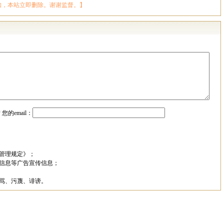
知，本站立即删除。谢谢监督。】
*
您的email：
管理规定》；
信息等广告宣传信息；
骂、污蔑、诽谤。