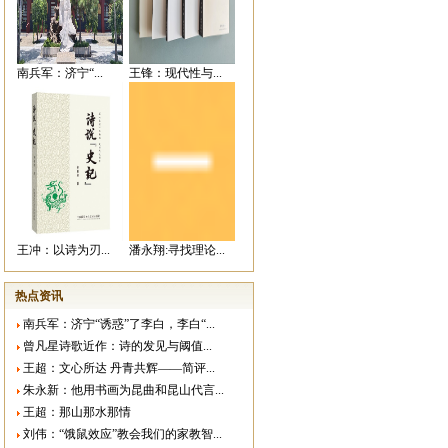
南兵军：济宁“...
王锋：现代性与...
王冲：以诗为刃...
潘永翔:寻找理论...
热点资讯
南兵军：济宁“诱惑”了李白，李白“...
曾凡星诗歌近作：诗的发见与阈值...
王超：文心所达 丹青共辉——简评...
朱永新：他用书画为昆曲和昆山代言...
王超：那山那水那情
刘伟：“饿鼠效应”教会我们的家教智...