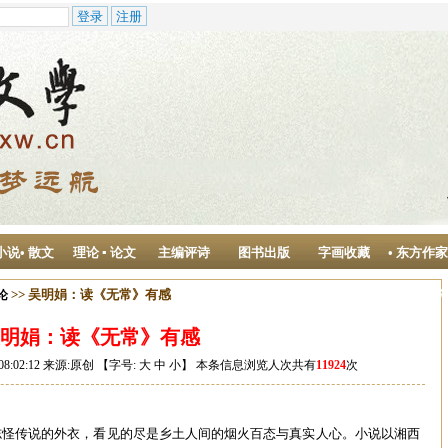
小说• 散文
理论 ▪ 论文
主编评诗
图书出版
字画收藏
• 东方作
作中心
>> 吴明娟：读《无常》有感
论
明娟：读《无常》有感
08:02:12 来源:原创 【字号:
大
中
小
】 本条信息浏览人次共有
11924
次
志怪传说的外衣，看见的尽是乡土人间的烟火百态与真实人心。小说以湘西