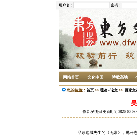
用户名：
密码：
网站首页
文化中国
诗歌高地
您的位置：
>>
>>
首页
理论 ▪ 论文
百家文
吴
作者:吴明娟 更新时间:2026-06-03 
品读边城先生的《无常》，抛开