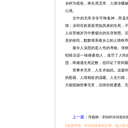
乡村为底色，将生死无常、人情冷暖
心境。
文中的无常并非可怖鬼神，而是
情；乡间百姓直面突如其来的生死，
人在苦难岁月中磨砺出的生存智慧。
灵的依托，默默维系着乡土的人情秩
最令人深思的是人性的考验。张
犯错后还一味推诿怨人，道尽了人性
惑，终难逃生死定数，也印证了世间
世事本无常，人生亦如此。这篇
的慰藉、人情相处的温暖。人生行路
方能抵御世事无常，活得坦然通透、
上一篇
：
萍庭鹤：宋怡怀诗词里的
【免责声明：本站所发表的文章，较少部