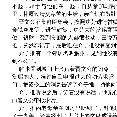
不起，耻于与他们在一起，自从参加朝贺
里，甘愿过清贫寒苦的生活，亲自织布做鞋
晋文公召集群臣集会，按照功劳进行赏
金钱丝帛等，进行封赏，功劳大的赏赐官
位、钱财，受到赏赐的人都很激动，喜悦
推，竟然忘记了，最后唯独介子推没有受到
介子推有一个邻居名叫解张，见到他没
到不公平。
解张看到城门上张贴着晋文公的诏令：
赏赐的人，准许自己申报过去的功劳求赏
门，把诏令上的消息告诉了介子推，劝他向
介子推听说之后，笑着没有说话，他无
向晋文公申报求赏。
介子推的老母亲在厨房里听到了，对他
了十九年，还曾经割了大腿上的肉做成汤