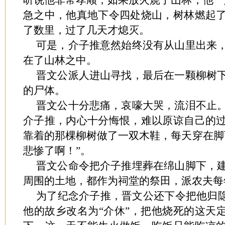
听说他非常孝顺，如果放火烧了山林，他一
急之中，他真地下令四处烧山，树林燃起
了数里，过了几天才熄灭。
可是，介子推意然始终没有从山里出来
在了山林之中。
晋文公派人进山寻找，最后在一颗柳树
的尸体。
晋文公十分悲痛，哀嚎大哭，流泪不止
介子推，内心十分悔恨，难以原谅自己的
靠着的那棵柳树做了一双木鞋，每天穿在脚
悲惨了啊！”。
晋文公命令把介子推埋葬在绵山脚下，
周围的土地，都作为祠堂的祭田，派农夫每
为了纪念介子推，晋文公还下令把他归隐
他的故乡改名为“介休”，把他烧死的这天定