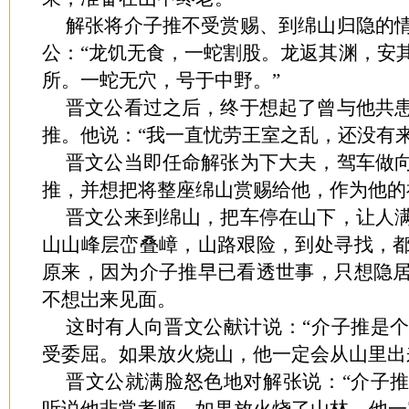
解张将介子推不受赏赐、到绵山归隐的
公：“龙饥无食，一蛇割股。龙返其渊，安
所。一蛇无穴，号于中野。”
晋文公看过之后，终于想起了曾与他共
推。他说：“我一直忧劳王室之乱，还没有
晋文公当即任命解张为下大夫，驾车做
推，并想把将整座绵山赏赐给他，作为他的
晋文公来到绵山，把车停在山下，让人
山山峰层峦叠嶂，山路艰险，到处寻找，
原来，因为介子推早已看透世事，只想隐
不想岀来见面。
这时有人向晋文公献计说：“介子推是
受委屈。如果放火烧山，他一定会从山里出
晋文公就满脸怒色地对解张说：“介子