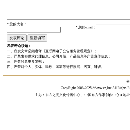
*
您的大名：
*
您的email：
发表评论须知：
一、所发文章必须遵守《互联网电子公告服务管理规定》；
二、严禁发布供求代理信息、公司介绍、产品信息等广告宣传信息；
三、严禁恶意重复发帖；
四、严禁对个人、实体、民族、国家等进行漫骂、污蔑、诽谤。
会
CopyRight 2008-2025,dfwxw.cn,Inc.All Rig
主办：东方之光文化传播中心 、中国东方作家创作中心 ● 地址：山东济宁市