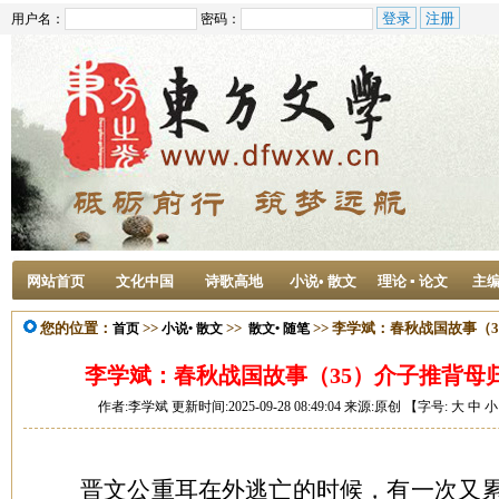
用户名：
密码：
网站首页
文化中国
诗歌高地
小说• 散文
理论 ▪ 论文
主
您的位置：
>>
>>
>> 李学斌：春秋战国故事（
首页
小说• 散文
散文• 随笔
李学斌：春秋战国故事（35）介子推背母
作者:李学斌 更新时间:2025-09-28 08:49:04 来源:原创 【字号:
大
中
小
晋文公重耳在外逃亡的时候，有一次又