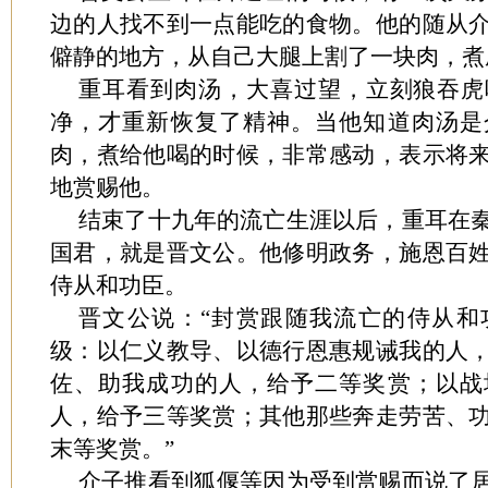
边的人找不到一点能吃的食物。他的随从
僻静的地方，从自己大腿上割了一块肉，煮
重耳看到肉汤，大喜过望，立刻狼吞虎
净，才重新恢复了精神。当他知道肉汤是
肉，煮给他喝的时候，非常感动，表示将
地赏赐他。
结束了十九年的流亡生涯以后，重耳在
国君，就是晋文公。他修明政务，施恩百
侍从和功臣。
晋文公说：“封赏跟随我流亡的侍从和
级：以仁义教导、以德行恩惠规诫我的人
佐、助我成功的人，给予二等奖赏；以战
人，给予三等奖赏；其他那些奔走劳苦、
末等奖赏。”
介子推看到狐偃等因为受到赏赐而说了