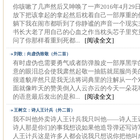
你咳嗽了几声然后又呻唤了一声2016年4月29
放下把该拿起的拿起然后枕着自己一部厚重的
躺下我在闹市都听到了你静谧的声音一个现实
书长大老了用自己的心血之作当枕头芯子里究
问了你那样看重到死都...
[阅读全文]
刘歌：向虚伪致敬（外二首）
有时虚伪也需要勇气或者防弹脸皮一部厚黑学
意的眼泪总会使我肃然起敬一抽筋就屈服尚美
很道貌岸然只是我无法将词典里的注解从一个
面就像昨天的赞美倒入人云亦云的今天一朵花
的语意最后发出的是和...
[阅读全文]
王树立：诗人王计兵（外二首）
我不叫他外卖诗人王计兵我只叫他——诗人王
诗人那是你们的事我想说如果他造导弹还写诗
人王计兵这是许多人都会说我只想说你把他叫