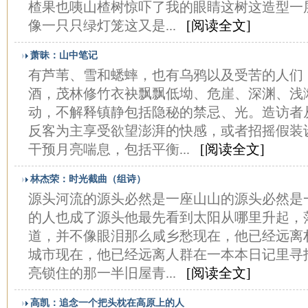
楂果也咦山楂树惊吓了我的眼睛这树这造型一
像一只只绿灯笼这又是...
[阅读全文]
萧昧：山中笔记
有芦苇、雪和蟋蟀，也有乌鸦以及受苦的人们
酒，茂林修竹衣袂飘飘低坳、危崖、深渊、浅
动，不解释镇静包括隐秘的禁忌、光。造访者
反客为主享受欲望澎湃的快感，或者招摇假装
干预月亮喘息，包括平衡...
[阅读全文]
林杰荣：时光截曲（组诗）
源头河流的源头必然是一座山山的源头必然是
的人也成了源头他最先看到太阳从哪里升起，
道，并不像眼泪那么咸乡愁现在，他已经远离
城市现在，他已经远离人群在一本本日记里寻
亮锁住的那一半旧屋青...
[阅读全文]
高凯：追念一个把头枕在高原上的人