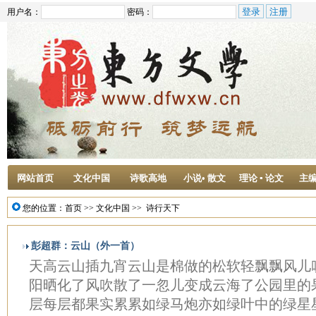
用户名：
密码：
网站首页
文化中国
诗歌高地
小说• 散文
理论 ▪ 论文
主
您的位置：
首页
>>
文化中国
>>
诗行天下
彭超群：云山（外一首）
天高云山插九宵云山是棉做的松软轻飘飘风儿
阳晒化了风吹散了一忽儿变成云海了公园里的
层每层都果实累累如绿马炮亦如绿叶中的绿星