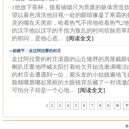
1他放下茶杯，接着抽烟只为荒废的躯体营造
望以暮色清洗他目视一处的眼睛像凝了寒霜的
灵的嘴在天黑前，哈着热气不停地哈着热气2
的汉字他以汉字的手指为叛乱的时间切脉而草
的郁闷，是他心底...
[阅读全文]
郝建平：走过阿拉蕾的村庄
走过阿拉蕾的村庄滚圆的山丘矮胖的房屋戴眼
喇叭庄重地呼喊太阳打着哈欠开始洗漱满嘴洁
的村庄会遭遇到一位，紫头发的小姑娘遍地飞
脸颊嘴唇嘟起黑框的大眼镜背后藏了一对清澈
可怕分子却是一个心地...
[阅读全文]
1
2
3
4
5
6
7
8
9
10
下
会