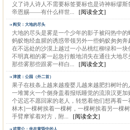
义了诗人诗人不需要标签要标也是诗神标缪斯
帝恩赐——有什么样世...
[阅读全文]
阎安：大地的尽头
大地的尽头是雾是一个少年的影子被闷热中的
蚂蚁饱经血腥的诱惑带领另外一些蚂蚁匆匆
在不远处的沙漠上越过一小丛桃红柳绿和一块
不明真相的雾一起急行般地消失在通往大地尽
那些雾那些跟雾一样白...
[阅读全文]
津渡：公园（外二首）
果子在枝条上越来越瘦婴儿越来越肥扫树叶的
一堆篝火一个侧身盖着报纸睡觉的流浪汉更加
个迟迟不愿回家的老人，转悠着他们想再看一
林木]一棵树挨着一棵树，一棵树挨着另一棵
手臂摩挲着对方，附...
[阅读全文]
武雷公：坐在黄昏中的人