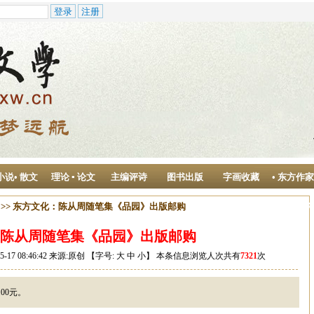
小说• 散文
理论 ▪ 论文
主编评诗
图书出版
字画收藏
• 东方作
作中心
>> 东方文化：陈从周随笔集《品园》出版邮购
陈从周随笔集《品园》出版邮购
7 08:46:42 来源:原创 【字号:
大
中
小
】 本条信息浏览人次共有
7321
次
00元。