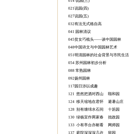
014 说园(三)
021说园(四)
027说园(五)
032有法无式格自高
041 园林清议
045贫女巧梳头——谈中国园林
048中国诗文与中国园林艺术
051明清园林的社会背景与市民生活
054 苏州园林初步分析
088 常熟园林
092扬州园林
117园日涉以成趣
121 悠然把酒对西山 颐和园
124 移天缩地在君怀 避暑山庄
128 别有缠绵水石间 十笏园
130 绿杨宜作两家春 拙政园
133 小有亭台亦耐看 网师园
137 庭院深深深几许 留园