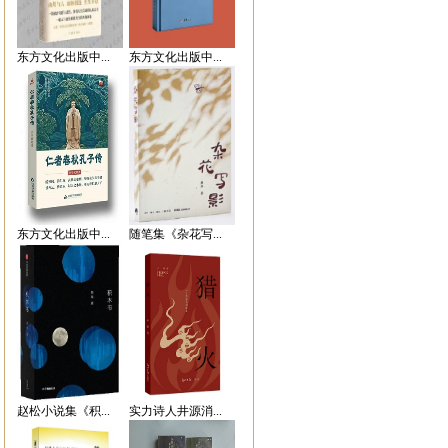
东方文化出版中...
东方文化出版中...
东方文化出版中...
随笔集《杂花写...
赵松小说集《积...
实力诗人井源消...