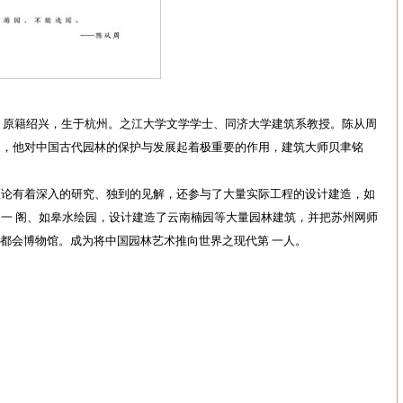
。原籍绍兴，生于杭州。之江大学文学学士、同济大学建筑系教授。陈从周
家，他对中国古代园林的保护与发展起着极重要的作用，建筑大师贝聿铭
理论有着深入的研究、独到的见解，还参与了大量实际工程的设计建造，如
一 阁、如皋水绘园，设计建造了云南楠园等大量园林建筑，并把苏州网师
大都会博物馆。成为将中国园林艺术推向世界之现代第 一人。