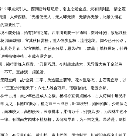
。
引景”？即点景引人。西湖雷峰塔圮后，南山之景全虚。景有情则显，情之源
南浦，人倚西楼。”无楼便无人，无人即无情，无情亦无景，此景关键在
区的重要性了。
环境不能分隔，始有独到之笔。西湖满觉陇一径通幽，数峰环抱，故配以桂
花 滋而馥郁，宜其秋日赏桂，游人信步盘桓，流连忘返。闻今已开公路，
其具芬芳者，皆宜围墙。而芭蕉分翠，忌风碎叶，故栽 于墙根屋角；牡丹
此说明植物种植，有藏有露之别。
活，缩得群峰入座青。”乃见巧思。今则越放越大，无异置大象于金丝鸟
缺一不可。宜静观，须孤赏。
无限空间，故“空灵”二字，为造园之要谛。花木重姿态，山石贵丘壑，以
：“三五步行遍天下；六七人雄会万师。”演剧如此，造园亦然。
，株干古拙，虽少年已是成人之概。杨柳亦宜装点园林，古人诗词中屡见不
罕 见之，因柳宜濒水，植之宜三五成行，叶重枝密，如帷如幄，少透漏之
，面积较大，高柳侵云，长条拂水，柔情万千，别饶风 姿，为园林生色不
求一律。有谓南方园林不植杨柳，因蒲柳早衰，为不吉之兆。果若是，则拙
松而论，有天目山松、黄山松、泰山松等，因地制宜，以标识各座名山的天