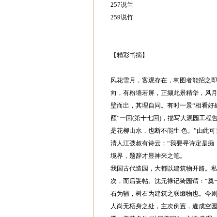
257说兰
259说竹
【精彩书摘】
风花雪月，客观存在，构图者能招之即
向，有粉墙若屏，正撷此景精华，风月
壁而出，其理自同。有时一景“相看好
额”一回(第十七回)，描写大观园工
是花柳山水，也断不能生 色。”由此可
清人江弢叔有诗云：“我要寻诗定是痴
境界，题辞才显神来之笔。
我国古代造园，大都以建筑物开路。
次，而后妥帖。沈元禄记猗园谓：“奠
石为辅，树石为建筑之联缀物也。今则
人尚无栖身之处，主次倒置，遂成空