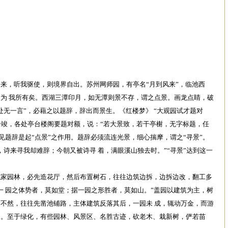
来，听我驱使，则境界自出。苏州网师园，有亭名“月到风来”，临池西
为 我所有矣。西湖三潭印月，如无潭则景不存，谓之点景。画龙点睛，破
处无一言”，必藉之以题辞，辞出而景生。《红楼梦》 “大观园试才题对
程告竣，各处亭台楼阁要题对额，说：“若大景致，若干亭榭，无字标题，任
见题辞是起“点景”之作用。题辞必须流连光景，细心揣摩，谓之“寻景”。
，诗来寻我却难辞；今朝又被诗寻 着，满眼溪山独去时。”“寻景”达到这一
私家园林，必先造花厅，然后布置树石，往往边筑边拆，边拆边改，翻工多
一 园之体势者，莫如堂；据一园之形胜者，莫如山。”盖园以建筑为主，树
不然，往往先凿池铺路，主体建筑反落其后，一园未 成，辄动万金，而游
园。至于绿化，有些园林、风景区、名胜古迹，砍老木、栽新树，俨若苗