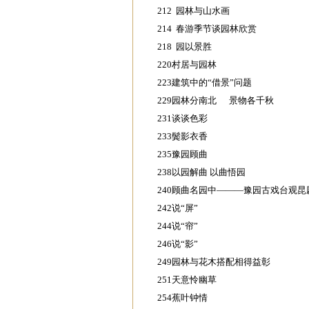
212 园林与山水画
214 春游季节谈园林欣赏
218 园以景胜
220村居与园林
223建筑中的“借景”问题
229园林分南北 景物各千秋
231谈谈色彩
233鬓影衣香
235豫园顾曲
238以园解曲 以曲悟园
240顾曲名园中———豫园古戏台观昆
242说“屏”
244说“帘”
246说“影”
249园林与花木搭配相得益彰
251天意怜幽草
254蕉叶钟情