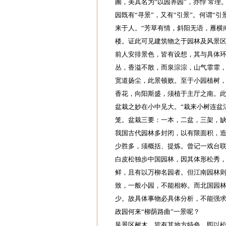
圃，美其名为“以园养园”，亦悖 常理
园既有“寻景”，又有“引景”。何谓“
来于人。“芳草有情，斜阳无语，雁横
楼。证此可见建筑物之于园林及风景
前人安排景色，皆有设想，其与具体
丛，香溢不散，而泉淙淙，山气霏霏，
宽道扬尘，此景顿败。至于小园植树，
香花，向阳斯盛，须植于主厅之南。
盆栽之妙在小中见大。“栽来小树连盆
笼。盆栽三要：一本，二盆，三架，
我国古代园林多封闭，以有限面积，造
少胜多，须概括、提炼。曾记一戏台联
白皮松独步中国园林，因其体形松秀
鲜，且有以万柳名园者。但江南园林则
致，一般小园，不能相称。而北国园林
少。故具体事物必具体分析，不能强
政园何来“柳荫路曲”一景呢？
风景区树木，皆有其地方特色。即以