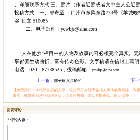
、详细联系方式
三、照片（作者近照或者文中主人公近
投稿方式：一、邮寄至
：广州市东风东路
733
号《羊城晚
乡”征文
510085
二、电子邮件：
ycwbjs@sina.com
“人在他乡”栏目中的人物及故事内容必须完全真实。无
事都要生动曲折，富有传奇色彩。文字稿请在信封上写明
电话：020—87138525，投稿邮箱：
ycwbjs@sina.com
上一篇
：
下一
陈子茹:父亲琐忆
【免责声明：本站所发表的文章，较少部分来源于各相关媒体或者网络，内
事实，或影响到您利益的文章，请及时告知，本站立即删除。谢谢监督。】
发表评论
*
评论内容：