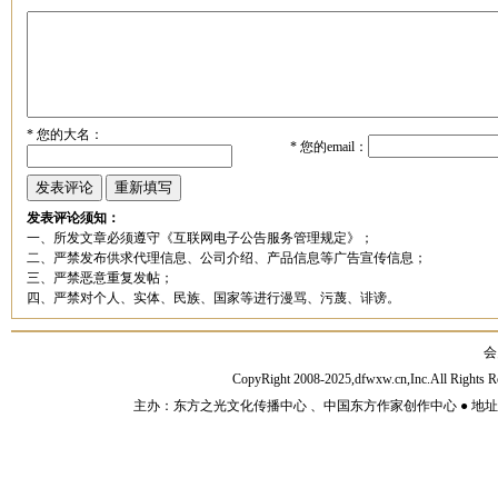
*
您的大名：
*
您的email：
发表评论须知：
一、所发文章必须遵守《互联网电子公告服务管理规定》；
二、严禁发布供求代理信息、公司介绍、产品信息等广告宣传信息；
三、严禁恶意重复发帖；
四、严禁对个人、实体、民族、国家等进行漫骂、污蔑、诽谤。
会
CopyRight 2008-2025,dfwxw.cn,Inc.All Rig
主办：东方之光文化传播中心 、中国东方作家创作中心 ● 地址：山东济宁市