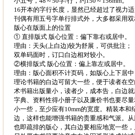
小五号，48～50字/行，约150～156mm。
16开本的字行长度，显然已经超过了视力
刊偶有用五号字单行排式外，大多都采用双
版心在版面上的位置
① 直排版式 版心位置：偏下靠右或居中。
理由：天头(上白边)较为舒展，可供批注；
双单码面时，订口白边相对较小。
②横排版式 版心位置：偏上靠左或居中。
理由：版心面积不计页码，如版心上下居中
理论书籍的白边可留大一些，便于读者在空
术书籍出版量小，读者少，成本告，白边就
字典、资料性得小册子以及廉价书也要尽量
小一些，至少应有10mm的宽度。精装本和
边，这样也能增强书籍的贵重感和气派。从
也即疏排的版心，其白边要相应地宽一些，