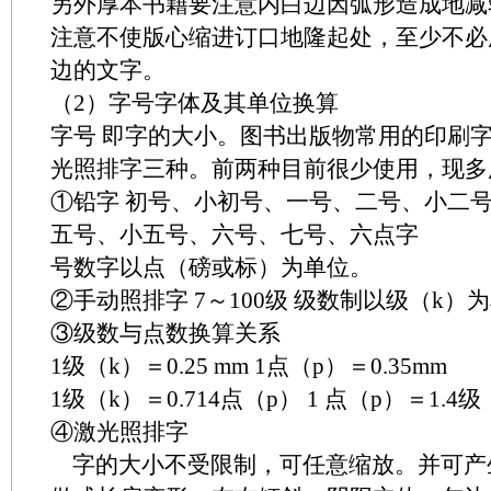
另外厚本书籍要注意内白边因弧形造成地减
注意不使版心缩进订口地隆起处，至少不必
边的文字。
（2）字号字体及其单位换算
字号 即字的大小。图书出版物常用的印刷
光照排字三种。前两种目前很少使用，现多
①铅字 初号、小初号、一号、二号、小二
五号、小五号、六号、七号、六点字
号数字以点（磅或标）为单位。
②手动照排字 7～100级 级数制以级（k）
③级数与点数换算关系
1级（k）＝0.25 mm 1点（p）＝0.35mm
1级（k）＝0.714点（p） 1 点（p）＝1.4级
④激光照排字
字的大小不受限制，可任意缩放。并可产