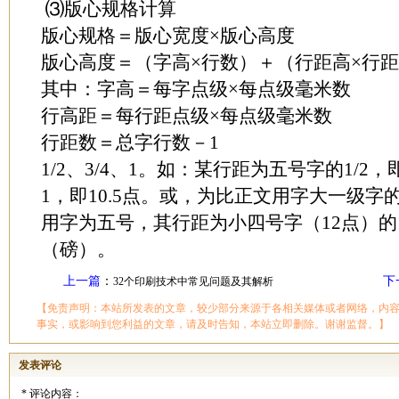
⑶版心规格计算
版心规格＝版心宽度×版心高度
版心高度＝（字高×行数）＋（行距高×行
其中：字高＝每字点级×每点级毫米数
行高距＝每行距点级×每点级毫米数
行距数＝总字行数－1
1/2、3/4、1。如：某行距为五号字的1/2，即5
1，即10.5点。或，为比正文用字大一级字
用字为五号，其行距为小四号字（12点）的1
（磅）。
上一篇
：
下
32个印刷技术中常见问题及其解析
【免责声明：本站所发表的文章，较少部分来源于各相关媒体或者网络，内
事实，或影响到您利益的文章，请及时告知，本站立即删除。谢谢监督。】
发表评论
*
评论内容：