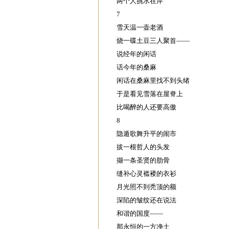
两个人挑水在岸
7
雪天温一壶老酒
烧一碟土豆三人聚首——
说经年的闲话
话今年的桑麻
闲话在桑麻里找不到头绪
于是看见雪落在屋脊上
比喝醉的人还要高傲
8
隐遁歌舞升平的闹市
拔一根哲人的头发
撷一条圣贤的肋骨
缝补心灵褴褛的衣衫
月光照不到秃顶的额
深陷的皱纹还在说法
和谐的国度——
那永恒的一方净土