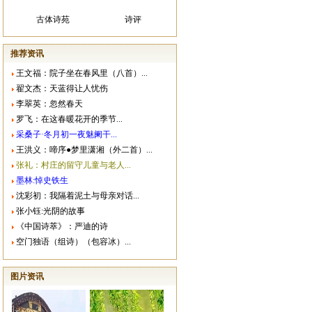
古体诗苑
诗评
推荐资讯
王文福：院子坐在春风里（八首）...
翟文杰：天蓝得让人忧伤
李翠英：忽然春天
罗飞：在这春暖花开的季节...
采桑子·冬月初一夜魅阑干...
王洪义：啼序●梦里潇湘（外二首）...
张礼：村庄的留守儿童与老人...
墨林:悼史铁生
沈彩初：我隔着泥土与母亲对话...
张小钰:光阴的故事
《中国诗萃》：严迪的诗
空门独语（组诗）（包容冰）...
图片资讯