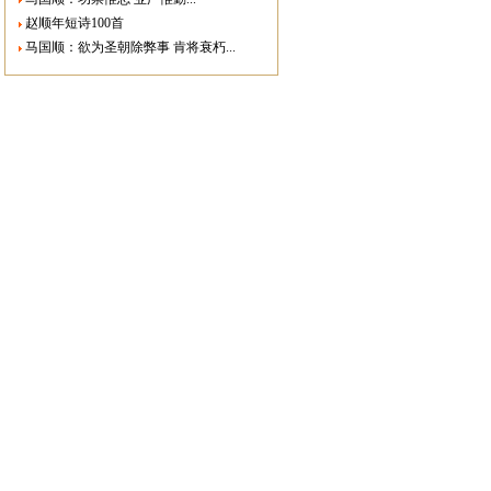
赵顺年短诗100首
马国顺：欲为圣朝除弊事 肯将衰朽...