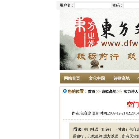
用户名：
密码：
网站首页
文化中国
诗歌高地
您的位置：
>>
>>
首页
诗歌高地
实力诗人
空门
作者:包容冰 更新时间:2009-12-21 02:
[导读]
空门独语（组诗） （甘肃）包容冰
踽独行，兀鹰孤翱 远方以远，所有天堂的