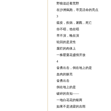
野狼追赶着荒野
在沙洲疯跑，寻觅活命的亮点
3
瘟疫，疾病，屠戮，死亡
你不唱，他在唱
早不演，晚在演
轮回的是灵性
腐烂的肉体上
一株罂粟花盛情开放
4
奋勇出击，倒在地上的是
血肉的躯壳
奋勇出击
倒在地上的是
破碎的良知——
一地白花花的银两
如果不是浇梁的吉雨