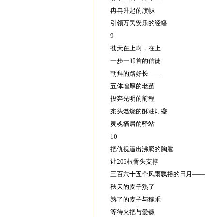
冉冉升起的旗帜
引领万民安乐的经幡
9
苍天在上啊，在上
一步一叩首的信徒
朝拜的路好长——
五体增厚的老茧
投奔光明的前程
案头燃烧的酥油灯盏
灵魂栖居的驿站
10
把仇视逼出沸腾的胸膛
让206根骨头支撑
三百六十五个风雨飘摇的日月——
秋天的麦子熟了
熟了的麦子与稼禾
等待火把与爱镰