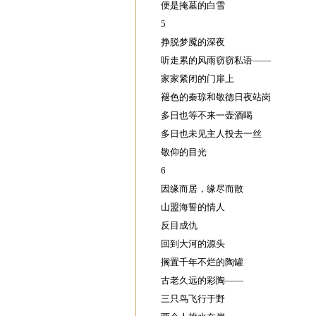
便是掩墓的白雪
5
挣脱梦魇的深夜
听走累的风雨窃窃私语——
家家紧闭的门扉上
褪色的秦琼和敬德日夜站岗
多日也等不来一壶酒喝
多日也未见主人投去一丝
敬仰的目光
6
因缘而居，缘尽而散
山盟海誓的情人
反目成仇
回到大河的源头
搁置千年不烂的陶罐
古老久远的彩陶——
三只鸟飞行于野