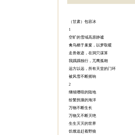
（甘肃）包容冰
1
空旷的雪域高原静谧
禽鸟栖于巢窠，以梦取暖
走兽敛迹，在洞穴谋算
我踽踽独行，兀鹰孤翱
远方以远，所有天堂的门环
被风雪不断摇响
2
继续嘈喧的陆地
纷繁扰攘的海洋
万物不断生长
万物又不断灭绝
生生灭灭的世界
饥饿追赶着野狼