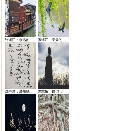
张绪江：永远的...
张绪江：春天的...
沈中君：济州赋...
陈志敏：错 过 I...