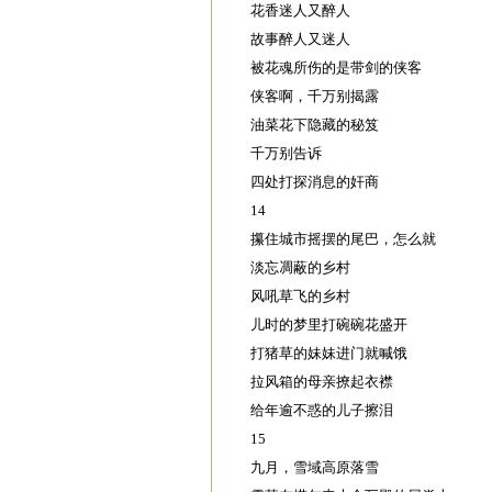
花香迷人又醉人
故事醉人又迷人
被花魂所伤的是带剑的侠客
侠客啊，千万别揭露
油菜花下隐藏的秘笈
千万别告诉
四处打探消息的奸商
14
攥住城市摇摆的尾巴，怎么就
淡忘凋蔽的乡村
风吼草飞的乡村
儿时的梦里打碗碗花盛开
打猪草的妹妹进门就喊饿
拉风箱的母亲撩起衣襟
给年逾不惑的儿子擦泪
15
九月，雪域高原落雪