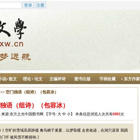
小说• 散文
理论 ▪ 论文
主编评诗
图书出版
字画收藏
• 东方作
作中心
>> 空门独语（组诗）（包容冰）
独语（组诗）（包容冰）
28:34 来源:东方之光中国图书网 【字号:
大
中
小
】 本条信息浏览人次共有
6981
次
 1 空旷的雪域高原静谧 禽鸟栖于巢窠，以梦取暖 走兽敛迹，在洞穴谋算 我踽
门环 被风雪不断摇响 2