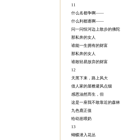
11
什么名都争啊——
什么利都逐啊——
问一问恒河边上散步的佛陀
那私奔的女人
谁能一生拥有的财富
那私奔的女人
谁敢轻易放弃的财富
12
天黑下来，路上风大
借人家的屋檐避风点烟
感恩油然而生，但
这是一座我不敢靠近的森林
九色鹿正值
给幼崽喂奶
13
蝴蝶潜入花丛