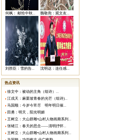
何枫： 献给中秋...
魏敬尧：观文友...
刘胜臣：雪的告...
沈明达：连任感...
热点资讯
徐文中：被动的主角（组诗）...
江戎天：麻栗坡青春的光芒（组诗)...
马国顺：今岁今宵尽 明年明日催...
田勇：明天，阳光明媚
王树立：大山群雕•山村人物画廊系列...
张绪江：春天的思念——清明抒怀...
王树立：大山群雕•山村人物画廊系列...
马国顺：功崇惟志 业广惟勤...