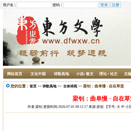
用户名：
密码：
网站首页
文化中国
诗歌高地
小说• 散文
理论 ▪ 论文
主
您的位置：
>>
>>
>> 梁钊：曲阜慢 · 自在草堂
首页
诗歌高地
古体诗苑
梁钊：曲阜慢 · 自在草
作者:梁钊 更新时间:2026-07-01 09:12:17 来源:原创 【字号:
大
中
小