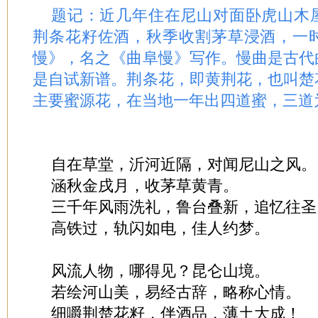
题记：近几年住在尼山对面卧虎山木屋
荆条花籽佐酒，秋季收割茅草浸酒，一
慢》，名之《曲阜慢》写作。慢曲是古代
是自试新谱。荆条花，即黄荆花，也叫楚
主要蜜源花，在当地一年出四道蜜，三道
自在草堂，沂河近隔，对闻尼山之风。
涵秋金戌月，收茅草黄青。
三千年风雨洗礼，鲁台叠新，追忆往圣
高铁过，轨闪如电，佳人约梦。
风流人物，哪得见？昆仑山境。
若绘河山美，易经古辞，略称心情。
细嚼荆楚花籽，伴酒品，薄土大成！