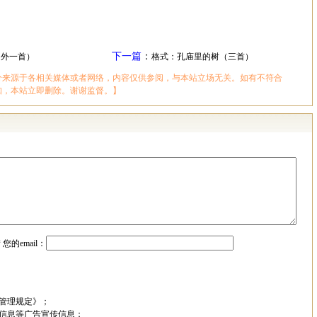
下一篇
：
（外一首）
格式：孔庙里的树（三首）
分来源于各相关媒体或者网络，内容仅供参阅，与本站立场无关。如有不符合
知，本站立即删除。谢谢监督。】
*
您的email：
管理规定》；
信息等广告宣传信息；