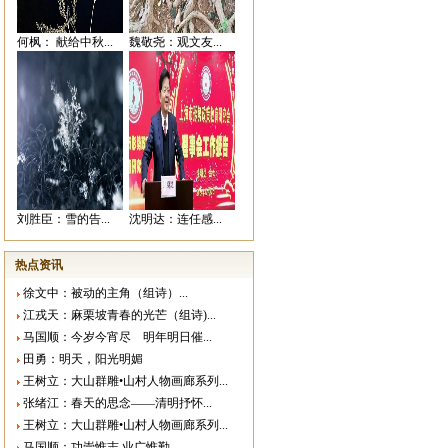
何枫： 献给中秋...
魏敬尧：观文友...
刘胜臣：雪的告...
沈明达：连任感...
热点资讯
徐文中：被动的主角（组诗）...
江戎天：麻栗坡青春的光芒（组诗)...
马国顺：今岁今宵尽 明年明日催...
田勇：明天，阳光明媚
王树立：大山群雕•山村人物画廊系列...
张绪江：春天的思念——清明抒怀...
王树立：大山群雕•山村人物画廊系列...
马国顺：功崇惟志 业广惟勤...