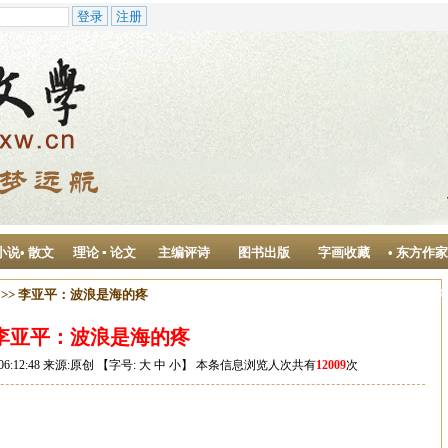
小说• 散文
理论 ▪ 论文
主编评诗
图书出版
字画收藏
• 东方作
作中心
>> 李亚平：波浪是海的疼
李亚平：波浪是海的疼
06:12:48 来源:原创 【字号:
大
中
小
】 本条信息浏览人次共有
12009
次