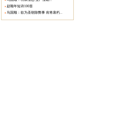
赵顺年短诗100首
马国顺：欲为圣朝除弊事 肯将衰朽...