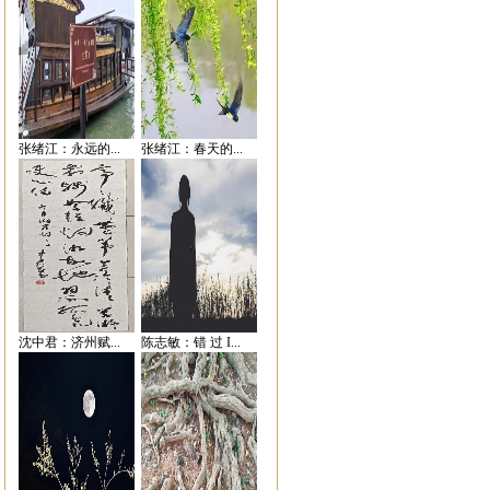
张绪江：永远的...
张绪江：春天的...
沈中君：济州赋...
陈志敏：错 过 I...