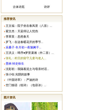
古体诗苑
诗评
推荐资讯
王文福：院子坐在春风里（八首）...
翟文杰：天蓝得让人忧伤
李翠英：忽然春天
罗飞：在这春暖花开的季节...
采桑子·冬月初一夜魅阑干...
王洪义：啼序●梦里潇湘（外二首）...
张礼：村庄的留守儿童与老人...
墨林:悼史铁生
沈彩初：我隔着泥土与母亲对话...
张小钰:光阴的故事
《中国诗萃》：严迪的诗
空门独语（组诗）（包容冰）...
图片资讯