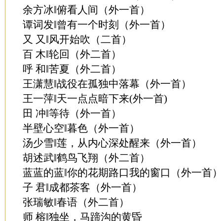
余方冰‖俯看人间（外一首）
谭词发‖曾有一个时刻（外一首）
又 又‖风开始吹（二首）
百 木‖轮回（外二首）
呼 和‖苦夏（外二首）
王潇慧‖战役在孤独中落幕（外一首）
王一萍‖天一点点暗下来(外一首)
田 冲‖等待（外一首）
半壁心空‖暮色（外一首）
汤少雪‖莲，从内心深处醒来（外一首）
胡述武‖鹤鸟飞翔（外二首）
蓝蓝的蓝‖你的花期路口我的窗口（外一首
子 君‖成都茶客（外一首）
张瑞敏‖春语（外二首）
师 榕‖独坐，马蹄沟的黄昏