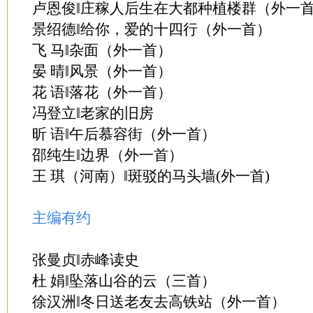
卢恩俊‖庄稼人后生在大都种植楼群（外一
景绍德‖给你，爱的十四行（外一首）
飞 马‖杂面（外一首）
晏 晴‖风景（外一首）
花 语‖落花（外一首）
冯登立‖老家的旧房
昕 语‖午后慕容街（外一首）
邵纯生‖边界（外一首）
王 琪（河南）‖斑驳的马头墙(外一首)
主编有约
张曼贞‖赤峰读史
杜 娟‖坠落山谷的云（三首）
徐汉洲‖冬日送老友去高铁站（外一首）