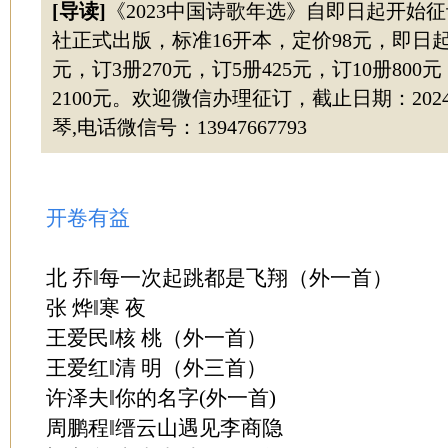
[导读]
《2023中国诗歌年选》自即日起开始
社正式出版，标准16开本，定价98元，即日起
元，订3册270元，订5册425元，订10册800元
2100元。欢迎微信办理征订，截止日期：202
琴,电话微信号：13947667793
开卷有益
北 乔‖每一次起跳都是飞翔（外一首）
张 烨‖寒 夜
王爱民‖核 桃（外一首）
王爱红‖清 明（外三首）
许泽夫‖你的名字(外一首)
周鹏程‖缙云山遇见李商隐