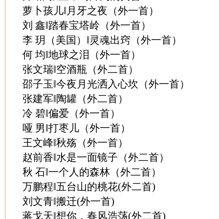
萝卜孩儿‖月牙之夜（外一首）
刘 鑫‖踏春宝塔岭（外一首）
李 玥（美国）‖灵魂出窍（外一首）
何 均‖地球之泪（外一首）
张文瑞‖空酒瓶（外二首）
邵子玉‖今夜月光洒入心坎（外一首）
张建军‖陶罐（外二首）
冷 碧‖偏爱（外一首）
哑 男‖打枣儿（外一首）
王文峰‖秋殇（外一首）
赵前香‖水是一面镜子（外二首）
秋 石‖一个人的森林（外二首）
万鹏程‖五台山的桃花(外二首)
刘文青‖搬迁(外一首)
蒋戈天‖想你，春风浩荡(外二首)