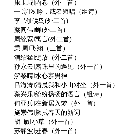
康玉琨‖内卷（外一首）
一 寒‖浅吟，或者短唱（组诗）
李 钧‖候鸟(外二首)
蔡同伟‖蝉(外二首)
周统宽‖寓言(外二首)
秉 周‖飞翔（三首）
浦绍猛‖绽放（外二首）
孙永云‖露珠里的遇见（外一首）
解黎晴‖水心寨男神
吕海涛‖清晨我和小山对坐（外一首）
蔡兴乐‖纷纷扬扬的语言（组诗）
何亚兵‖在新居入梦（外一首）
施崇伟‖擦拭春天的新词
胡 敏‖小草（外一首）
苏静波‖赶春（外一首）