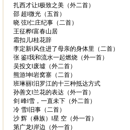
扎西才让‖极致之美（外二首）
邵 超‖微光（五首）
晓 弦‖仁庄纪事（二首）
王征桦‖富春山居
霜扣儿‖桂花辞
李定新‖风住进了母亲的身体里（二首）
张 鉴‖我和流水一起燃烧（外一首）
吴投文‖废墟（外二首）
熊游坤‖岩窝寨（二首）
班琳丽‖汨罗江的十三种抵达方式
孙善文‖兰花的表达（外一首）
剑 峰‖雪，一直未下（外二首）
冷 雪‖旧事（二首）
沙 辉（彝族）‖星 空（外一首）
第广龙‖岸边（外一首）