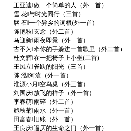
王亚迪‖做一个简单的人（外一首）
雪 花‖与时光同行（三首）
磐 石‖一个异乡的词根(外一首)
陈艳秋‖玄念（外二首）
马迎新‖雨夜即景（外一首）
古不为‖牵你的手躲进一首歌里（外二首）
杜文辉‖在一把椅子上小坐(二首)
王凤立‖雀跃的阳光（三首）
陈 泓‖河流（外一首）
淮源小月‖空鸟巢（外三首）
刘国庆‖放飞的样子（外一首）
李春萌‖雨碎（外二首）
鲍秋菊‖雨水（外一首）
田富春‖旧账（外一首）
王良庆‖逼仄的生命之门（外一首）