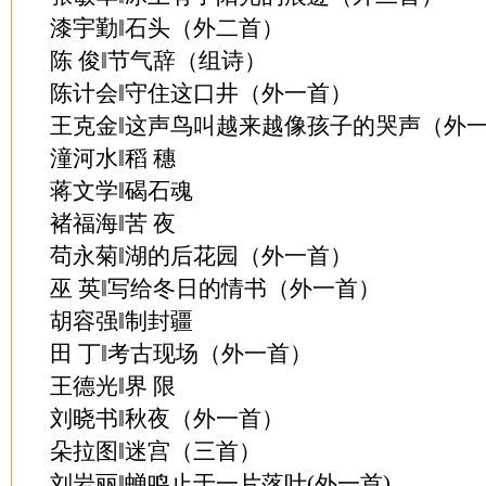
漆宇勤‖石头（外二首）
陈 俊‖节气辞（组诗）
陈计会‖守住这口井（外一首）
王克金‖这声鸟叫越来越像孩子的哭声（外
潼河水‖稻 穗
蒋文学‖碣石魂
褚福海‖苦 夜
苟永菊‖湖的后花园（外一首）
巫 英‖写给冬日的情书（外一首）
胡容强‖制封疆
田 丁‖考古现场（外一首）
王德光‖界 限
刘晓书‖秋夜（外一首）
朵拉图‖迷宫（三首）
刘岩丽‖蝉鸣止于一片落叶(外一首)