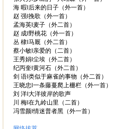
海 暇‖后来的日子（外一首）
赵 强‖挽歌（外一首）
孟海英‖麦子（外二首）
赵 成‖野桃花（外一首）
丛 棣‖马厩（外二首）
蔡小敏‖亲爱的（二首）
王秀娟‖尘埃（外二首）
纪丙奎‖黄河石（外二首）
剑 语‖类似于麻雀的事物（外二首）
王晓忠‖一条藤蔓爬上栅栏（外一首）
刘 洋‖大洋彼岸的歌声
川 梅‖在九岭山里（二首）
冯雪颜‖情迷普者黑（外一首）
网络拔萃