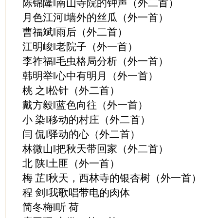
陈锦隆‖南山寺院的钟声（外二首）
月色江河‖墙外的丝瓜（外一首）
曹福斌‖雨后（外二首）
江明峻‖老院子（外一首）
李祚福‖毛虫格局分析（外一首）
韩明举‖心中有明月（外一首）
桃 之‖松针（外二首）
戴方毅‖蓝色向往（外一首）
小 染‖移动的村庄（外二首）
闫 侃‖驿动的心（外二首）
林微山‖把秋天带回家（外二首）
北 陕‖土匪（外一首）
梅 芷‖秋天，西林寺的银杏树（外一首）
程 剑‖我歌唱带电的肉体
简冬梅‖听 荷