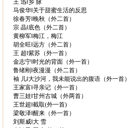
王 迅‖乡 脉
马俊华‖关于甜蜜生活的反思
徐春芳‖晚秋（外二首）
宗 晶‖底色（外二首）
黄柳军‖梅江，梅江
胡全旺‖远方（外二首）
王 超‖紫苏（外一首）
金志宁‖时光的背面（外一首）
鲁绪刚‖夜漫漫（外二首）
袖 儿‖大沙河，我未能说出的腹语（外一首
王家富‖寻亲记（外一首）
曹三娃‖甘州古城（外两首）
王世超‖截取(外一首)
梁敬泽‖醒来（外一首）
刘斯威‖大 雪