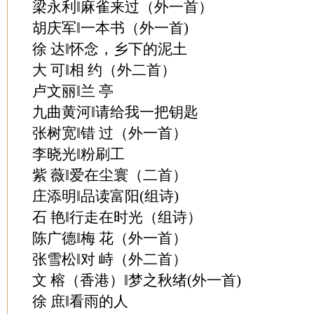
梁永利‖麻雀来过（外一首）
胡庆军‖一本书（外一首)
徐 达‖怀念，乡下的泥土
大 可‖相 约（外二首）
卢文丽‖兰 亭
九曲黄河‖请给我一把钥匙
张树宽‖错 过（外一首）
李晓光‖粉刷工
紫 薇‖爱在尘寰（二首）
庄添明‖品读富阳(组诗)
石 艳‖行走在时光（组诗）
陈广德‖梅 花（外一首）
张雪松‖对 峙（外二首）
文 榕（香港）‖梦之秋绪(外一首)
徐 庶‖看雨的人