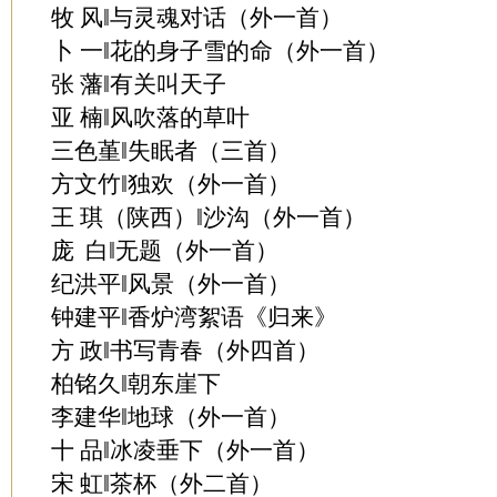
牧 风‖与灵魂对话（外一首）
卜 一‖花的身子雪的命（外一首）
张 藩‖有关叫天子
亚 楠‖风吹落的草叶
三色堇‖失眠者（三首）
方文竹‖独欢（外一首）
王 琪（陕西）‖沙沟（外一首）
庞 白‖无题（外一首）
纪洪平‖风景（外一首）
钟建平‖香炉湾絮语《归来》
方 政‖书写青春（外四首）
柏铭久‖朝东崖下
李建华‖地球（外一首）
十 品‖冰凌垂下（外一首）
宋 虹‖茶杯（外二首）