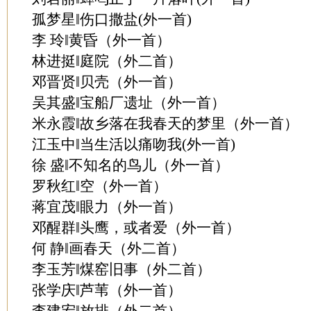
孤梦星‖伤口撒盐(外一首)
李 玲‖黄昏（外一首）
林进挺‖庭院（外二首）
邓晋贤‖贝壳（外一首）
吴其盛‖宝船厂遗址（外一首）
米永霞‖故乡落在我春天的梦里（外一首）
江玉中‖当生活以痛吻我(外一首)
徐 盛‖不知名的鸟儿（外一首）
罗秋红‖空（外一首）
蒋宜茂‖眼力（外一首）
邓醒群‖头鹰，或者爱（外一首）
何 静‖画春天（外二首）
李玉芳‖煤窑旧事（外二首）
张学庆‖芦苇（外一首）