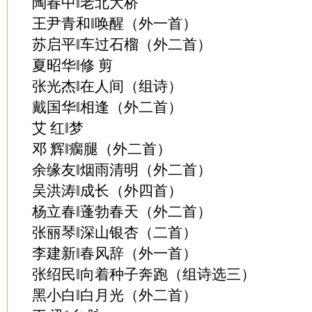
陶春中‖老北大桥
王尹青和‖唤醒（外一首）
苏启平‖车过石榴（外二首）
夏昭华‖修 剪
张光杰‖在人间（组诗）
戴国华‖相逢（外二首）
艾 红‖梦
邓 辉‖瘸腿（外二首）
余缘友‖烟雨清明（外二首）
吴洪涛‖成长（外四首）
杨立春‖蓬勃春天（外二首）
张丽琴‖深山银杏（二首）
李建新‖春风辞（外一首）
张绍民‖向着种子奔跑（组诗选三）
黑小白‖白月光（外二首）