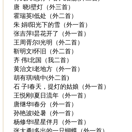
唐 晓‖壁灯（外三首）
霍瑞英‖低处（外二首）
朱 娟‖阳光下的雪（外一首）
张吉萍‖昙花开了（外一首）
王周胥尔‖光明（外二首）
靳明文‖怀旧（外二首）
齐 伟‖北国（我二首）
黄治文‖老地方（外一首）
胡有琪‖镜中(外二首)
石 子‖春天，提灯的姑娘（外一首）
王悦刚‖夏日流年（外一首）
唐继华‖春分（外一首）
孙艳波‖处暑（外一首）
杨修华‖星星伴月（外一首）
张大勇‖多出的一只蝴蝶（外一首）