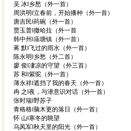
吴 冰‖乡愁（外一首）
周洪明‖立春前，开始播种（外一首）
唐吉民‖药碗（外一首）
贾玉普‖撒哈拉（外一首
韩中州‖庙塘镇（外一首）
蒋 默‖飞过的雨水（外一首）
陈永明‖乡愁（外二首）
廖 俊‖凄凉的守望（外三首）
苏 和‖紫驼（外一首）
薄永祥‖遮挡了我的春天（外一首）
冉 之‖夜，与潜意识对话（外一首）
张时瑞‖野苏子
青格格‖脑木更的落日（外一首）
怀 山‖寒冬的眺望
乌凤军‖秋天里的阳光（外一首）