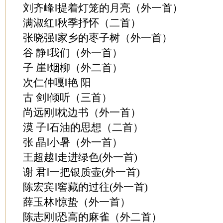
刘齐峰‖提着灯笼的月亮（外一首）
满淑红‖秋季抒怀（二首）
张晓强‖家乡的枣子树（外一首）
谷 静‖我们（外一首）
子 崖‖烟柳（外二首）
次仁仲嘎‖艳 阳
古 剑‖倾听（三首）
尚远刚‖枕边书（外一首）
漠 子‖石油的思想（二首）
张 晶‖小暑（外一首）
王超越‖走进绿色(外一首)
谢 君‖一把银质壶(外一首)
陈宏宾‖窖藏的过往(外一首)
薛玉林‖惊蛰（外一首）
陈志刚‖恐高的麻雀（外二首）