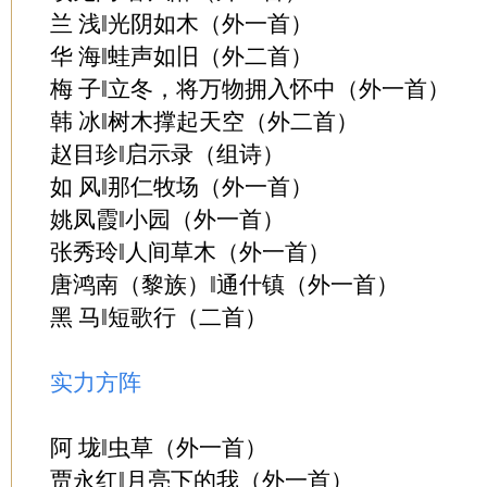
兰 浅‖光阴如木（外一首）
华 海‖蛙声如旧（外二首）
梅 子‖立冬，将万物拥入怀中（外一首）
韩 冰‖树木撑起天空（外二首）
赵目珍‖启示录（组诗）
如 风‖那仁牧场（外一首）
姚凤霞‖小园（外一首）
张秀玲‖人间草木（外一首）
唐鸿南（黎族）‖通什镇（外一首）
黑 马‖短歌行（二首）
实力方阵
阿 垅‖虫草（外一首）
贾永红‖月亮下的我（外一首）