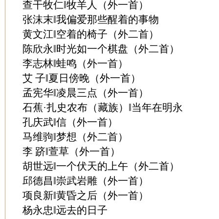
查干牧仁‖牧羊人（外一首）
张沫末‖我偏爱那些醒着的事物
黄文江‖空着的椅子（外二首）
陈欣永‖时光如一个棋盘（外二首）
李志林‖蛙鸣（外一首）
艾 子‖夏日傍晚（外一首）
孟宪华‖凌晨三点（外一首）
石蕉·扎史农布（藏族）‖当年在明永
孔庆武‖信（外一首）
马维驹‖梦想（外二首）
李 跻‖萱草（外一首）
胡世远‖一个伏天的上午（外二首）
邱德昌‖崇武岩雕（外一首）
项良新‖黄昏之后（外一首）
杨永忠‖远去的日子