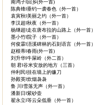
南鸿子‖回乡(外一首)
陈典锋‖垂钓一袭春色（外一首）
袁寅秋‖美丽之约（外一首）
李汉超‖秋夜（外一首）
杨继超‖走在唐布拉的山路上（外一首）
墨小竹‖院子（外一首）
何俊霖‖浯溪碑林的石刻语言（外一首）
赵根蒂‖春雨(外一首)
刘升华‖牛屎岭（外二首）
朝 君‖谷米安放的地方（三首）
仲利民‖挂在墙上的镰刀
孙殿英‖炊烟袅袅
鲁 川‖雪落无声（外一首）
潘新日‖紫砂壶
翟永立‖等云朵低垂（外一首）