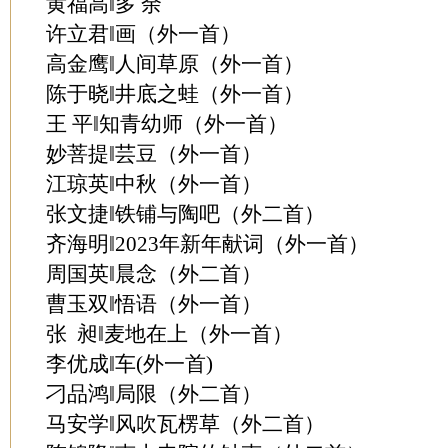
黄福高‖多 余
许立君‖画（外一首）
高金鹰‖人间草原（外一首）
陈于晓‖井底之蛙（外一首）
王 平‖知青幼师（外一首）
妙菩提‖芸豆（外一首）
江琼英‖中秋（外一首）
张文捷‖铁铺与陶吧（外二首）
齐海明‖2023年新年献词（外一首）
周国英‖晨念（外二首）
曹玉双‖悟语（外一首）
张 昶‖麦地在上（外一首）
李优成‖车(外一首)
刁品鸿‖局限（外二首）
马安学‖风吹瓦楞草（外二首）