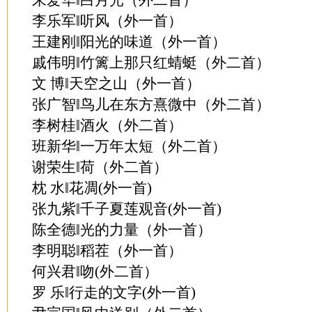
朱爱华‖白月光（外二首）
李乐军‖听风（外一首）
王建刚‖阳光的味道（外一首）
戚伟明‖竹篱上那只红蜻蜓（外二首）
文 博‖天空之山（外一首）
张广智‖鸟儿在东方熹微中（外二首）
李树桂‖酒火（外二首）
班新华‖一万年太短（外二首）
谢荣生‖荷（外二首）
枕 水‖花凋(外一首)
张九紫‖千子夏莲观音(外一首)
陈全德‖光的力量（外一首）
李明聪‖稻茬（外一首）
何兴君‖吻(外二首）
罗 乐‖行走的文字(外一首)