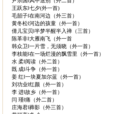
尹宗国‖风中送别（外二首）
王跃东‖七夕(外一首)
毛韶子‖在南河边（外三首）
黄冬松‖河边的孩童（外一首）
倩儿宝贝‖半梦半醒半入禅（三首）
陈革非‖大雁南飞（外一首
韩众卫‖一片雪，无须晓（外一首）
李枝能‖在一场烂漫的飘雪里（外一首）
水 柔‖阅读（外二首）
既 成‖斗争（外一首）
姜 红‖一块夏加尔蓝（外一首）
刘功业‖红颜（外一首）
李 进‖故乡（外一首）
闫 瑾‖痛（外二首）
庄海君‖葬影（外三首）