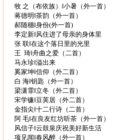
牧 之（布依族）‖小暑（外一首）
蒋德明‖茶韵（外一首）
郝随穗‖身份(外一首)
李定新‖风住进了母亲的身体里
张 联‖在这个落日里的光里
王 琦‖舟曲之爱（二首）
马永珍‖溢出来
奚家坤‖信仰（外二首）
白 海‖钥匙（外一首）
梁潇霏‖立冬（外二首）
宋学镰‖豆荚居（外二首）
金指尖‖十二行诗（二首）
阿 毛‖在良友红坊听茶（外一首）
风信子‖云鼓泉庆祝美好新生活
项见闻‖春风醉（外一首）