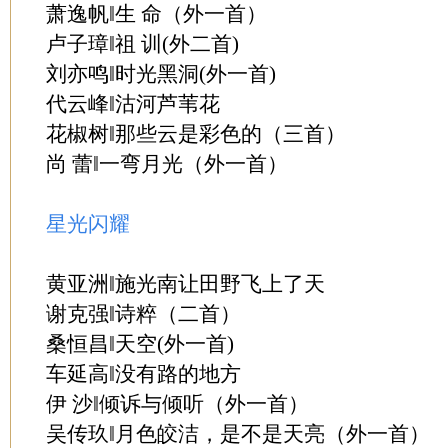
萧逸帆‖生 命（外一首）
卢子璋‖祖 训(外二首)
刘亦鸣‖时光黑洞(外一首)
代云峰‖沽河芦苇花
花椒树‖那些云是彩色的（三首）
尚 蕾‖一弯月光（外一首）
星光闪耀
黄亚洲‖施光南让田野飞上了天
谢克强‖诗粹（二首）
桑恒昌‖天空(外一首)
车延高‖没有路的地方
伊 沙‖倾诉与倾听（外一首）
吴传玖‖月色皎洁，是不是天亮（外一首）