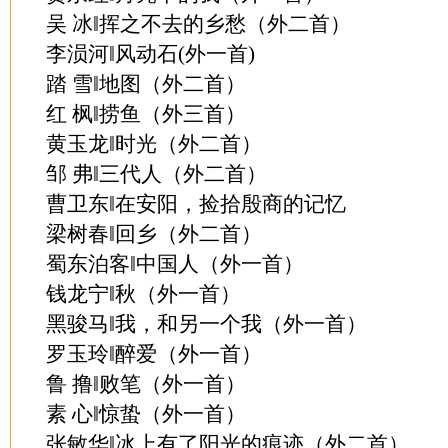
吴 冰‖挥之不去的乡愁（外二首）
李涢河‖风动石(外一首)
踏 雪‖地图（外二首）
红 枫‖捞鱼（外三首）
黄玉龙‖时光（外二首）
邹 弗‖三代人（外二首）
曹卫东‖在安阳，捡拾殷商的记忆
梁树春‖回乡（外二首）
蜀东泊客‖中国人（外一首）
钱龙宁‖秋（外一首）
黑骏马‖我，和另一个我（外一首）
罗玉玲‖醉爱（外一首）
鲁 撸‖败笔（外一首）
素 心‖惊蛰（外一首）
张敏华‖冰上有了阳光的痕迹（外二首）