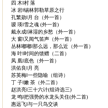
四 木‖村 落
冰 岩‖锡林郭勒草原之行
孔繁勋‖月 台（外一首）
瑷 瑛‖雪之魂 (外一首)
戴永成‖淋湿的乡愁（外一首）
大 窗‖又闻气笛声（外一首）
丛林嘟嘟‖那么远，那么近（外一首）
海 叶‖时间的馈赠（二首）
凤 凰‖底色（外一首）
洪佑良‖月 亮
苏英梅‖一些隐喻（组诗）
丁 子‖嫩 茶（外二首）
赵洪亮‖三十六计(组诗选三)
龙 鸣‖把强势的水龙头关住(外二首)
惠远飞‖与一只鸟交谈