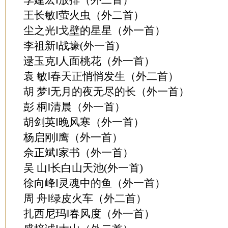
李建宏‖放排（外二首）
王长敏‖萤火虫（外二首）
尘之光‖戈壁的星星（外一首）
李祖新‖战壕(外一首)
逯玉克‖人面桃花（外一首）
袁 敏‖春天正悄悄发生（外二首）
胡 梦‖无月的夜无尽的长（外一首）
彭 桐‖清晨（外一首）
胡剑英‖晚风寒（外一首）
杨启刚‖鹰（外一首）
佘正斌‖家书（外一首）
吴 山‖长白山天池(外一首)
徐向峰‖灵魂中的鱼（外一首）
周 舟‖绿皮火车（外二首）
扎西尼玛‖春风度（外一首）