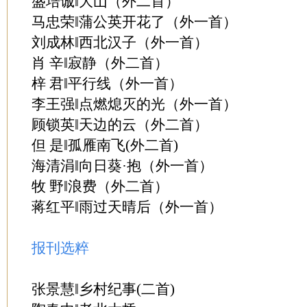
盛培诚‖大山（外二首）
马忠荣‖蒲公英开花了（外一首）
刘成林‖西北汉子（外一首）
肖 辛‖寂静（外二首）
梓 君‖平行线（外一首）
李王强‖点燃熄灭的光（外一首）
顾锁英‖天边的云（外二首）
但 是‖孤雁南飞(外二首)
海清涓‖向日葵·抱（外一首）
牧 野‖浪费（外二首）
蒋红平‖雨过天晴后（外一首）
报刊选粹
张景慧‖乡村纪事(二首)