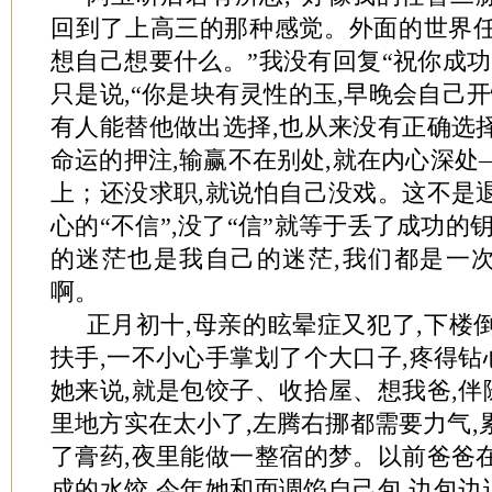
回到了上高三的那种感觉。外面的世界任
想自己想要什么。”我没有回复“祝你成功”
只是说,“你是块有灵性的玉,早晚会自己开
有人能替他做出选择,也从来没有正确选
命运的押注,输赢不在别处,就在内心深处
上；还没求职,就说怕自己没戏。这不是
心的“不信”,没了“信”就等于丢了成功的
的迷茫也是我自己的迷茫,我们都是一
啊。
正月初十,母亲的眩晕症又犯了,下楼
扶手,一不小心手掌划了个大口子,疼得
她来说,就是包饺子、收拾屋、想我爸,
里地方实在太小了,左腾右挪都需要力气,
了膏药,夜里能做一整宿的梦。以前爸爸
成的水饺,今年她和面调馅自己包,边包边说