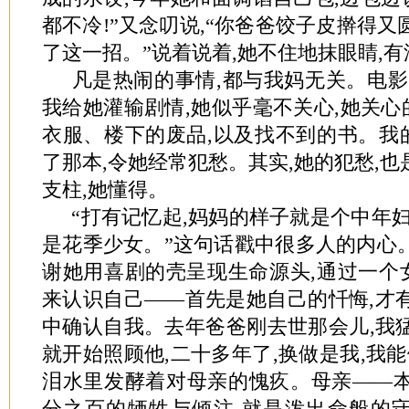
都不冷!”又念叨说,“你爸爸饺子皮擀得又
了这一招。”说着说着,她不住地抹眼睛,
凡是热闹的事情,都与我妈无关。电影
我给她灌输剧情,她似乎毫不关心,她关
衣服、楼下的废品,以及找不到的书。我
了那本,令她经常犯愁。其实,她的犯愁,也
支柱,她懂得。
“打有记忆起,妈妈的样子就是个中年妇
是花季少女。”这句话戳中很多人的内心
谢她用喜剧的壳呈现生命源头,通过一个
来认识自己——首先是她自己的忏悔,才
中确认自我。去年爸爸刚去世那会儿,我猛
就开始照顾他,二十多年了,换做是我,我能
泪水里发酵着对母亲的愧疚。母亲——本
分之百的牺牲与倾注,就是泼出命般的