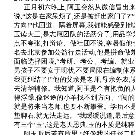
正月初六晚上,阿玉突然从微信冒出来
说,“这是在家呆烦了,还是被赶出家门了?”
方向!”他回道。隔着屏幕,我都能感受到
玉读大三,是志愿团队的活跃分子,用品
点不夸张,打辩论、做社团不说,寒暑假
名去北京参加公益行走活动,他是拼命做
面临选择困境,“考研、考公、考编、就业,
男孩子不要安于现状,不要局限在编制体系
我更纠结了!”他的父亲是老师,母亲务农,
去清华辅修。我知道,阿玉是个有抱负的
得浮躁,像迷途的小羊找不到方向。“闯的
就是将来当老师,也要不断攀登。学历不
垫脚石,就无法走远。”我缓缓说道,最后意
有三个‘玉’,这是老天恩典,玉的本质是纯
阿玉听后若有所思,“好像我的任督二