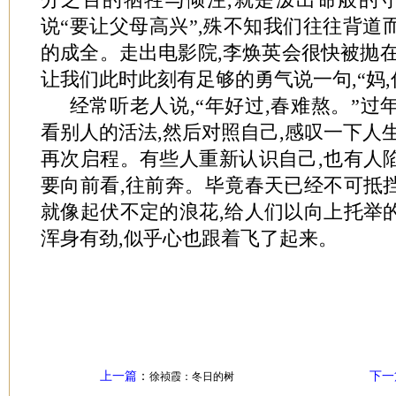
说“要让父母高兴”,殊不知我们往往背道
的成全。走出电影院,李焕英会很快被抛在
让我们此时此刻有足够的勇气说一句,“妈,
经常听老人说,“年好过,春难熬。”过
看别人的活法,然后对照自己,感叹一下人生
再次启程。有些人重新认识自己,也有人
要向前看,往前奔。毕竟春天已经不可抵
就像起伏不定的浪花,给人们以向上托举
浑身有劲,似乎心也跟着飞了起来。
上一篇
：
下一
徐祯霞：冬日的树