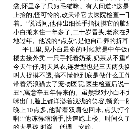
袋,怀里多了只短毛猫咪。有人问道:“这是
上捡的,怪可怜的,改天带它去医院检查一
着。”说话间,他伸出细长手指抚摸它的脑
小白搬来住一年多了,二十岁冒头,老家在
地过年。他说的“点点”,是他自己养的折
平日里,见小白最多的时候就是中午饭
楼去接外卖,一只手托着奶茶,奶茶从不重
今天牛仔,明天风衣,连发型也是三天两头换
叫人捉摸不透,搞不懂他到底是做什么工
带着流浪猫去了宠物医院,医生检查后说
丑”,寓意辛丑年得来的。虽然我对小白不
咪出门,脸上都洋溢着浅浅的笑容,顿觉一
晚上10点多,他背着双肩包回来,点头打个
啊!”他冻得缩缩手,快速跑上楼。时间久
的大男孩,时尚、低调、安静。