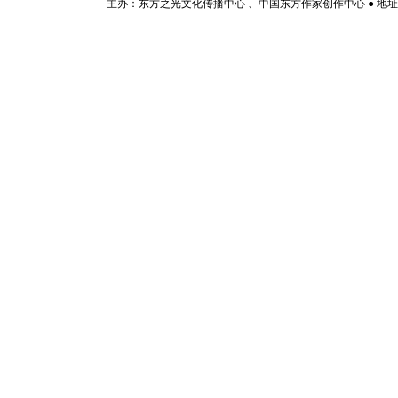
主办：东方之光文化传播中心 、中国东方作家创作中心 ● 地址：山东济宁市