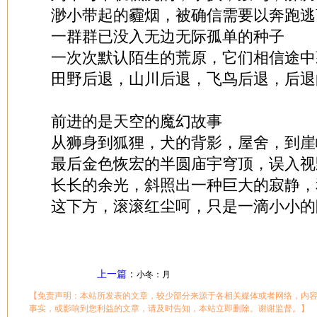
渺小带起的霾烟，被确信需要以奔跑逃
一群群已没入无边无际孤单的种子
一次次默认陌生的荒原，它们相信途中
田野后退，山川后退，飞鸟后退，后退
前进的是天空的魔幻故事
从狮身到狐狸，犬的背影，屋舍，到崖
最后金色恢宏的半圆庙宇穹顶，误入视
长长的余光，斜照出一种巨大的寂静，
这下方，滚滚红尘呵，只是一滴小小的
上一篇
：
小冬：月
【免责声明：本站所发表的文章，较少部分来源于各相关媒体或者网络，内
事实，或影响到您利益的文章，请及时告知，本站立即删除。谢谢监督。】