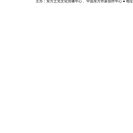
主办：东方之光文化传播中心 、中国东方作家创作中心 ● 地址：山东济宁市