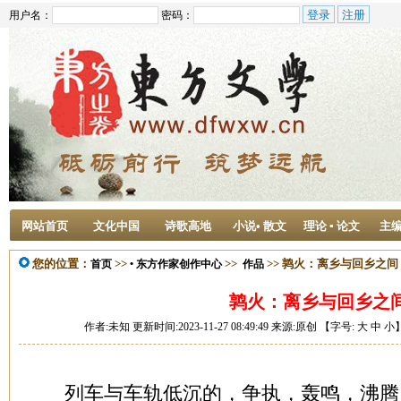
用户名：
密码：
网站首页
文化中国
诗歌高地
小说• 散文
理论 ▪ 论文
主
您的位置：
>>
>>
>> 鹑火：离乡与回乡之间
首页
• 东方作家创作中心
作品
鹑火：离乡与回乡之
作者:未知 更新时间:2023-11-27 08:49:49 来源:原创 【字号:
大
中
小
列车与车轨低沉的，争执，轰鸣，沸腾