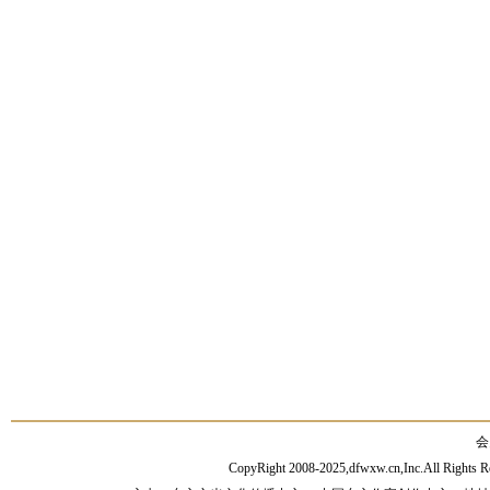
会
CopyRight 2008-2025,dfwxw.cn,Inc.All Rig