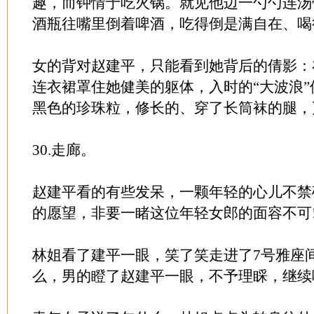
趣，而钟情于吃火锅。就见他边一勺勺连汤
酒瓶往嘴里倒着啤酒，吃得倒是满自在、喝
女的背对赵建平，只能看到她背后的倩影：
连衣裙罩住她健美的躯体，入时的“大波浪
黑色的珍珠粒，修长的、穿了长筒袜的腿，
30.走廊。
赵建平看的有些发呆，一颗年轻的心儿不禁
的愿望，非要一睹这位年轻女郎的面容不可
林姐看了建平一眼，笑了笑走进了7号雅座
么，男的瞪了赵建平一眼，不予理睬，继续