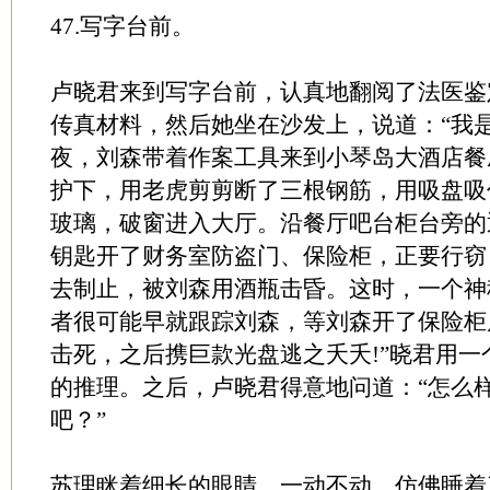
47.写字台前。
卢晓君来到写字台前，认真地翻阅了法医鉴
传真材料，然后她坐在沙发上，说道：“我
夜，刘森带着作案工具来到小琴岛大酒店餐
护下，用老虎剪剪断了三根钢筋，用吸盘吸
玻璃，破窗进入大厅。沿餐厅吧台柜台旁的
钥匙开了财务室防盗门、保险柜，正要行窃
去制止，被刘森用酒瓶击昏。这时，一个神
者很可能早就跟踪刘森，等刘森开了保险柜
击死，之后携巨款光盘逃之夭夭!”晓君用
的推理。之后，卢晓君得意地问道：“怎么
吧？”
苏理眯着细长的眼睛，一动不动，仿佛睡着