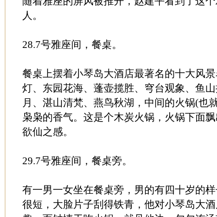
随着雅座的屏风被推开，赵建平看到了这个
人。
28.7号雅座间，餐桌。
餐桌上摆着小琴岛大酒店最著名的十大风景
灯、东园花海、蓬壶揽胜、穹台观象、鱼山
月、湛山清梵、燕鸟秋湖，中间的火锅(也就
枭枭的香气。这是个木炭火锅，火锅下面飘
欲仙之感。
29.7号雅座间，餐桌旁。
有一男一女坐在餐桌旁，男的有四十岁的样
很短，大脸片子刮得铁青，他对小琴岛大酒