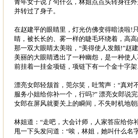
青年女子说了句什么，林姐点点头转身往外
并转过了身子。
在赵建平的眼睛里，灯光仿佛变得暗淡啦!
睛，被长长的、雾一样的睫毛环绕着，高高
那一双大眼睛太美啦，“美得使人发颤!”赵
美丽的大眼睛透出了一种幽怨，是一种使人
前挂着一挂金项链，项链下有一个金十字架
漂亮女郎轻颔首，莞尔笑，吐莺声：“真对
服务小姐给你补一个，行吗?” 漂亮女郎说
女郎在屏风就要关上的瞬间，不失时机地朝
林姐道：“走吧，大会计师，人家答应给你补
甩一下头发问道：“唉，林姐，她叫什么名字