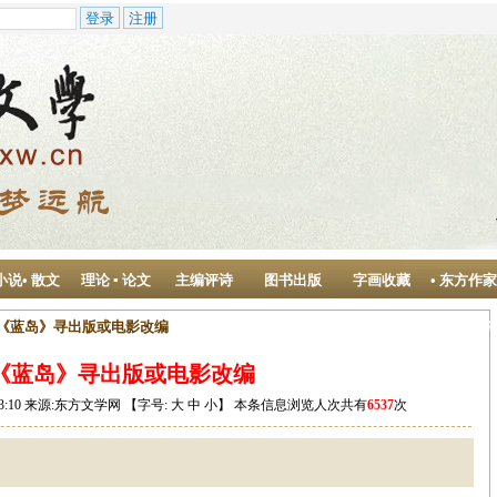
小说• 散文
理论 ▪ 论文
主编评诗
图书出版
字画收藏
• 东方作
作中心
说《蓝岛》寻出版或电影改编
《蓝岛》寻出版或电影改编
:03:10 来源:东方文学网 【字号:
大
中
小
】 本条信息浏览人次共有
6537
次