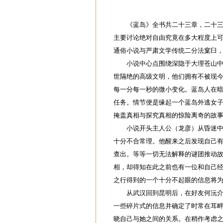
《蓝岛》全书共二十三章，二十三万
主要讨论绝对自由究竟在多大程度上
通俗小说与严肃文学传统二分法窠臼
小说中心点围绕深隐于大理苍山中的
世隔绝的高级文明，他们拥有不被现
每一分每一秒的微小变化。蓝岛人在
任务。情节便是缘起一个蓝岛外逃女
掩盖真相与探究真相的惊险离奇的故
小说开头主人公（龙彦）从昏迷中醒
十分不合常理。他醒来之后发现自己
查出。等等一切无法解释的谜团推动
相，却得知在此之前也有一位和自己
之行得到的一个十分不起眼的信息将
从武汉回到昆明后，在好友何沅介绍
一些碎片式的信息并确定了时常在耳
晓自己与她之间的关系。在稍作考虑之