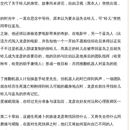
并交代了关于铃儿的身世。故事尚未讲完，自由卫视（黑衣人）突然出现，
时光中，一直在思念中等待。原本以为要永远失去铃儿，可“铃儿”突然
一同带往蓝岛。
旅。他还得以体验造梦电影带来的奇妙。在电影中，另一个蓝岛人（比
交流方式闯入龙彦的电影，并告知他一个一开始不愿相信却在后来得以证实
女子不过是机器人阴谋复制的假铃儿，而真正的铃儿在被带回蓝岛之后就失
出铃儿成为龙彦的首要目的，他的目的与比伯以及他身后的团队指挥（哈里
（秋年，哈里的助手兼情人）形成一致目标：共同推翻机器人对蓝岛的统
推翻机器人计划操盘手哈里先生。但机器人此时已得到风声，一场团队
。就在经历生死逃亡刚刚得到铃儿可能的藏身地点时，龙彦在前往寻找铃儿
于铃儿与蓝岛的所有记忆。
催眠现场，在经过充分准备与谋划后，龙彦在好友何沅和心理医师区一
。
二十章始，这趟生死难卜的旅途龙彦将找回些什么，又将失去些什么同
的磨难与艰险，在面对生死抉择之时，他们又将如何迎向自己不同的人