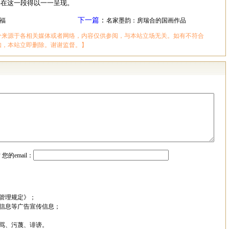
将在这一段得以一一呈现。
下一篇
：
福
名家墨韵：房瑞合的国画作品
分来源于各相关媒体或者网络，内容仅供参阅，与本站立场无关。如有不符合
知，本站立即删除。谢谢监督。】
*
您的email：
管理规定》；
信息等广告宣传信息；
骂、污蔑、诽谤。