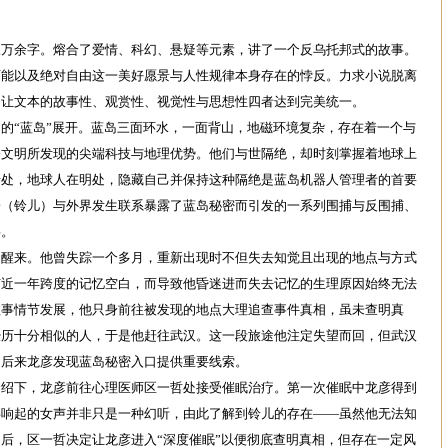
余字。熔合了爱情、科幻、悬疑等元素，讲了一个反乌托邦式的故事。
可能以及绝对自由这一美好愿景与人性规律本身存在的悖反。力求小说脱离
，让文本的故事性、观赏性、视觉性与思想性四者达到完美统一。
“蓝岛”展开。蓝岛三面环水，一面背山，地磁环境复杂，存在着一个与
今文明所发现的尖端科技与地理优势。他们与世隔绝，却时刻掌握着地球上
暗处，地球人在明处，隐藏自己并保持这种隔绝是蓝岛机器人管理者的首要
子（铃儿）与外界发生联系暴露了蓝岛秘密而引发的一系列围捕与反围捕、
事。
来。他曾失踪一个多月，重新出现时不但失去知觉且出现的地点与方式
有近一年跨度的记忆空白，而导致他昏迷进而失去记忆的生理原因始终无法
故事情节发展，他只身前往被发现的地点大理追查事件真相，虽未查明真
经历十分相似的人，于是他赶往武汉。这一段旅途他注定失望而回，但武汉
为后来龙彦发现蓝岛秘密入口提供重要线索。
下，龙彦前往心理医师区一哲处接受催眠治疗。第一次催眠中龙彦得到
畔响起的女声并非只是一种幻听，由此了解到铃儿的存在——虽然他无法知
后，区一哲决定让龙彦进入“深度催眠”以便彻底查明真相，但存在一定风