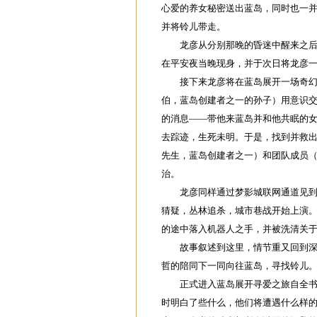
心爱的养女秘密送出蓝岛，同时也一
并将铃儿带走。
龙彦从分别那晚的昏迷中醒来之后的
在平安夜当晚现身，并于次日将龙彦
接下来龙彦将在蓝岛展开一场奇幻之
伯，蓝岛创建者之一的孙子）用意识
的消息——带他来蓝岛并和他共眠的
去踪迹，生死未明。于是，找到并救
先生，蓝岛创建者之一）和团队成员
治。
龙彦同样通过梦影城联网通道见到了
猜疑，丛林追杀，城市巷战开始上演
的途中落入机器人之手，并被洗清关
故事叙述到这里，情节重又回到深度
哲的陪同下一同向往蓝岛，寻找铃儿
正式进入蓝岛展开寻爱之旅自全书第
时明白了些什么，他们将遭遇什么样