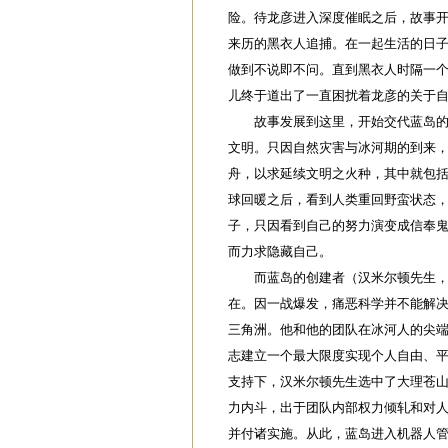
险。待龙彦进入深度催眠之后，故事
来历的黑衣人追捕。在一起生活的日
做到不说即不问。直到黑衣人时隔一
儿终于道出了一直困扰着龙彦的关于
故事发展到这里，开始交代蓝岛的过
文明。只因自然灾害与冰河期的到来
舟，以求延续文明之火种，其中就包
球回暖之后，看到人类重回野蛮状态
子，只因看到自己的努力演变成信奉
而力求隐藏自己。
而蓝岛的创建者（汉米尔顿先生，铃
在。因一战爆发，痛恶科学并不能解
三角洲。他和他的团队在冰河人的尖
志建立一个最大限度实现个人自由、
支持下，汉米尔顿先生选中了大理苍
力内斗，出于团队内部权力倾轧和对
并付诸实施。从此，蓝岛进入机器人