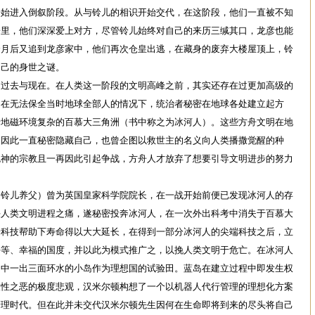
开始进入倒叙阶段。从与铃儿的相识开始交代，在这阶段，他们一直被不知
子里，他们深深爱上对方，尽管铃儿始终对自己的来历三缄其口，龙彦也能
个月后又追到龙彦家中，他们再次仓皇出逃，在藏身的废弃大楼屋顶上，铃
自己的身世之谜。
去与现在。在人类这一阶段的文明高峰之前，其实还存在过更加高级的
，在无法保全当时地球全部人的情况下，统治者秘密在地球各处建立起方
括地磁环境复杂的百慕大三角洲（书中称之为冰河人）。这些方舟文明在地
，因此一直秘密隐藏自己，也曾企图以救世主的名义向人类播撒觉醒的种
鬼神的宗教且一再因此引起争战，方舟人才放弃了想要引导文明进步的努力
儿养父）曾为英国皇家科学院院长，在一战开始前便已发现冰河人的存
决人类文明进程之痛，遂秘密投奔冰河人，在一次外出科考中消失于百慕大
端科技帮助下寿命得以大大延长，在得到一部分冰河人的尖端科技之后，立
平等、幸福的国度，并以此为模式推广之，以挽人类文明于危亡。在冰河人
山中一出三面环水的小岛作为理想国的试验田。蓝岛在建立过程中即发生权
人性之恶的极度悲观，汉米尔顿构想了一个以机器人代行管理的理想化方案
管理时代。但在此并未交代汉米尔顿先生因何在生命即将到来的尽头将自己