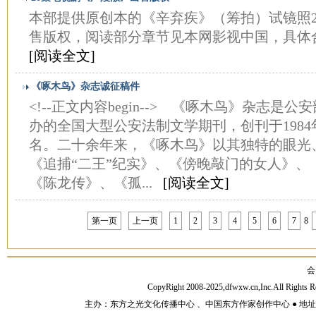
本部提供原创本的《辛弃疾》（筹拍）试镜照2
售版权，阅读部分章节见本网影视中国，具体
[阅读全文]
《啄木鸟》杂志诚征稿件
<!--正文内容begin--> 《啄木鸟》杂志是
办的全国大型公安法制文学期刊，创刊于198
名。二十余年来，《啄木鸟》以其独特的眼光
《追捕“二王”纪实》、《傍晚敲门的女人》、
《陈龙传》、《孤...
[阅读全文]
第一页
上一页
1
2
3
4
5
6
7
8
会
CopyRight 2008-2025,dfwxw.cn,Inc.All Rig
主办：东方之光文化传播中心 、中国东方作家创作中心 ● 地址：山东济宁市