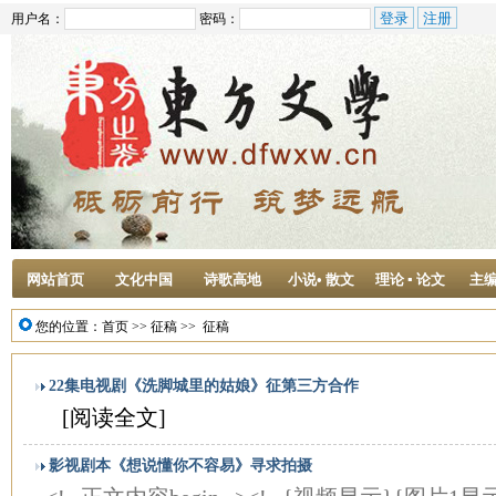
用户名：
密码：
网站首页
文化中国
诗歌高地
小说• 散文
理论 ▪ 论文
主
您的位置：
首页
>>
征稿
>>
征稿
22集电视剧《洗脚城里的姑娘》征第三方合作
[阅读全文]
影视剧本《想说懂你不容易》寻求拍摄