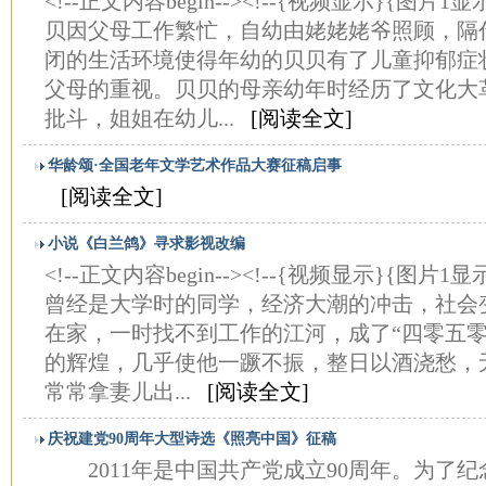
<!--正文内容begin--><!--{视频显示}{图
贝因父母工作繁忙，自幼由姥姥姥爷照顾，隔
闭的生活环境使得年幼的贝贝有了儿童抑郁症
父母的重视。贝贝的母亲幼年时经历了文化大
批斗，姐姐在幼儿...
[阅读全文]
华龄颂·全国老年文学艺术作品大赛征稿启事
[阅读全文]
小说《白兰鸽》寻求影视改编
<!--正文内容begin--><!--{视频显示}{图
曾经是大学时的同学，经济大潮的冲击，社会
在家，一时找不到工作的江河，成了“四零五零
的辉煌，几乎使他一蹶不振，整日以酒浇愁，
常常拿妻儿出...
[阅读全文]
庆祝建党90周年大型诗选《照亮中国》征稿
2011年是中国共产党成立90周年。为了纪