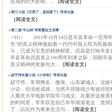
造成的巨大影响。...
[阅读全文]
雨汀小说《天亮了，该回家了》寻求出版
[阅读全文]
第二届‘中山杯’评奖暨征文启事
</H1> 2011年10月10日是辛亥革命一百
先”的首义精神激励着一代代中国人民为民族
斗，已成为宝贵的精神财富。武昌是打响辛亥
辛亥革命武昌首义100周年到来之际，回顾辛
首义精神的发扬光大...
[阅读全文]
赵守伟长篇小说《小传奇》寻求出版
赵守伟，常用网名：微埃。山东诸城人。没故
小说，但没啥成就，当然不排除很少有途径投
入重庆大学电影学院学习戏文。在重庆这座美
的时间里，常常叹息自己年华渐渐老去，觉得
了，以此作为将来生活与...
[阅读全文]