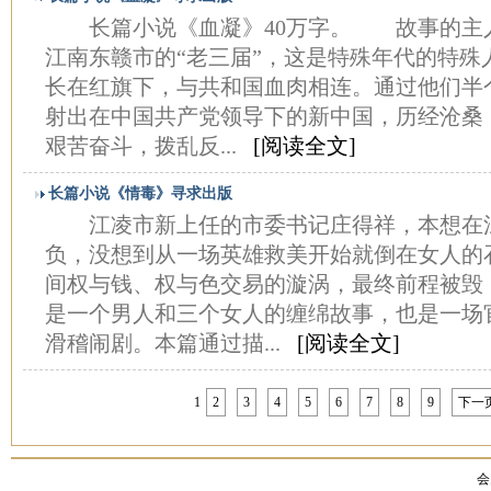
长篇小说《血凝》40万字。 故事的主
江南东赣市的“老三届”，这是特殊年代的特殊
长在红旗下，与共和国血肉相连。通过他们半
射出在中国共产党领导下的新中国，历经沧桑
艰苦奋斗，拨乱反...
[阅读全文]
长篇小说《情毒》寻求出版
江凌市新上任的市委书记庄得祥，本想在
负，没想到从一场英雄救美开始就倒在女人的
间权与钱、权与色交易的漩涡，最终前程被
是一个男人和三个女人的缠绵故事，也是一场
滑稽闹剧。本篇通过描...
[阅读全文]
1
2
3
4
5
6
7
8
9
下一
会