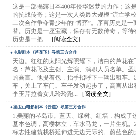
这是一部揭露日本400年侵华迷梦的力作；这
的抗战传奇；这是一次人类最大规模“流亡学校
二次合作争夺青少年的“博弈”。序言历史是一
替。历史是一座宝藏，保存有无数传奇，等待
历史是一把...
[阅读全文]
电影剧本《芦花飞》寻第三方合作
天边。红红的太阳光辉照耀下，洁白的芦花在
名：芦花飞及主创、主演、演职人员名单。圣
的高言。他提着包，抬手招呼下一辆出租车。
车，关上了车门。车子发动起步了，高言从出
李玉芹拉着女儿玲玲跑...
[阅读全文]
梁卫山电影剧本《云崖》寻第三方合作
1.美丽的琴岛市。蓝天、绿树、红墙，构成了
基本色调，高楼林立，车水马龙，一片生机。2
标志性建筑栈桥延伸进无边无际的、蔚蓝色的