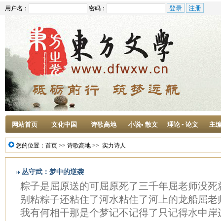
用户名：
密码：
网站首页
文化中国
诗歌高地
小说• 散文
理论 ▪ 论文
主
您的位置：
首页
>>
诗歌高地
>>
实力诗人
丛守武：梦中的逆袭
粽子是屈原送的可屈原死了三千年屈老师没死
别粘粽子还粘住了河水粘住了河上的龙船屈老
我有何相干那是个梦记不记得了只记得水中岸