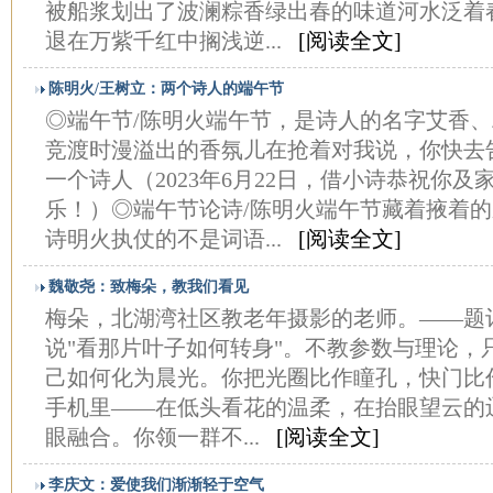
被船浆划出了波澜粽香绿出春的味道河水泛着
退在万紫千红中搁浅逆...
[阅读全文]
陈明火/王树立：两个诗人的端午节
◎端午节/陈明火端午节，是诗人的名字艾香
竞渡时漫溢出的香氛儿在抢着对我说，你快去
一个诗人（2023年6月22日，借小诗恭祝你
乐！）◎端午节论诗/陈明火端午节藏着掖着
诗明火执仗的不是词语...
[阅读全文]
魏敬尧：致梅朵，教我们看见
梅朵，北湖湾社区教老年摄影的老师。——题记
说"看那片叶子如何转身"。不教参数与理论，
己如何化为晨光。你把光圈比作瞳孔，快门比
手机里——在低头看花的温柔，在抬眼望云的
眼融合。你领一群不...
[阅读全文]
李庆文：爱使我们渐渐轻于空气