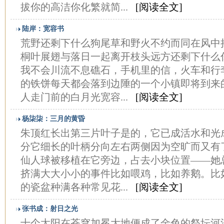
拔你的高洁你化繁就简...
[阅读全文]
陆岸：宽容书
荒野还剩下什么狗尾草和野火不约而同在风中
桐叶展翅与落日一起离开枝头远方还剩下什么
我不会川流不息礁石，手机里的信，火车和行
的铁饼每天都会落到边陲的一个小镇即将到来
人走门前的白月光宽容...
[阅读全文]
杨柒柒：三月的黄昏
朱顶红长出第三片叶子是的，它已成活水和光
分它细长的叶柄分向左右两侧因为空旷而又有
仙人球被移植在它旁边，占去小块位置——她
挤满大大小小的事件比如喂鸡，比如养鹅。比
的瓷盆种满各种常见花...
[阅读全文]
张书成：射日之光
十个太阳在苍穹加冕大地便成了金色的祭坛河