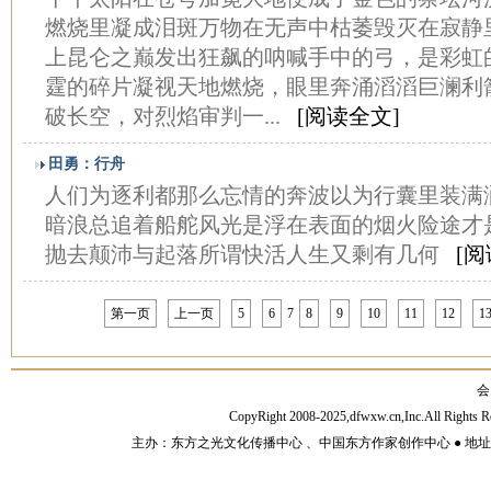
燃烧里凝成泪斑万物在无声中枯萎毁灭在寂静
上昆仑之巅发出狂飙的呐喊手中的弓，是彩虹
霆的碎片凝视天地燃烧，眼里奔涌滔滔巨澜利
破长空，对烈焰审判一...
[阅读全文]
田勇：行舟
人们为逐利都那么忘情的奔波以为行囊里装满
暗浪总追着船舵风光是浮在表面的烟火险途才
抛去颠沛与起落所谓快活人生又剩有几何
[阅
第一页
上一页
5
6
7
8
9
10
11
12
1
会
CopyRight 2008-2025,dfwxw.cn,Inc.All Rig
主办：东方之光文化传播中心 、中国东方作家创作中心 ● 地址：山东济宁市