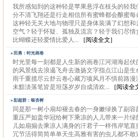
我所感知到的这种轻是苹果悬浮在枝头的轻我
分不清飞翔还是行走相信所有蜜蜂都会酿蜜每
这种轻无关大地与物理只是身体装满了幻想和
空气？轻于怀疑、孤独及流言？轻于我们尽情
比蝴蝶还轻爱情比爱人...
[阅读全文]
田勇：时光画卷
时光里每一刻都是人生新的画卷江河湖海起伏
的风景线去浪遏飞舟去激扬文字指点江山是生
雨千重揽尽云舒云卷心藏万顷风月不惧前路漫
未黯淡落笔皆是坦荡岁岁自成清欢...
[阅读全
彭超群：银杏树
同是那一树小扇却褪去春的一身嫩绿换了副容
重压严如盖华冠给树下乘凉的人儿带来一片绿
儿如扇搧去乘凉人满身的汗君子一样伟岸笔直
冗节活得简简单单天生高雅有害的虫儿都不敢