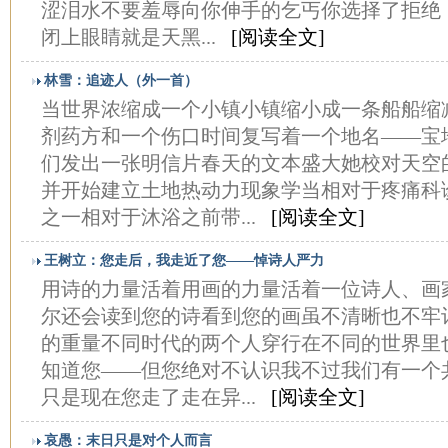
涩泪水不要羞辱向你伸手的乞丐你选择了拒绝，
闭上眼睛就是天黑...
[阅读全文]
林雪：追迹人（外一首）
当世界浓缩成一个小镇小镇缩小成一条船船缩
剂药方和一个伤口时间复写着一个地名——宝
们发出一张明信片春天的文本盛大她校对天空
并开始建立土地热动力现象学当相对于疼痛科
之一相对于沐浴之前带...
[阅读全文]
王树立：您走后，我走近了您——悼诗人严力
用诗的力量活着用画的力量活着一位诗人、画
尔还会读到您的诗看到您的画虽不清晰也不牢
的重量不同时代的两个人穿行在不同的世界里
知道您——但您绝对不认识我不过我们有一个
只是现在您走了走在异...
[阅读全文]
哀愚：末日只是对个人而言