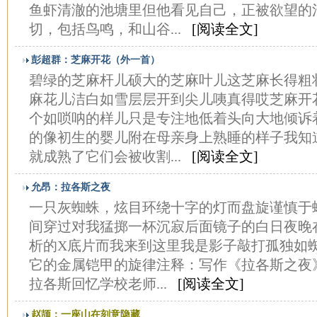
鱼虾清澈的池塘里但他看见自己，正被欲望的
切，包括鸟鸣，和山谷...
[阅读全文]
彭超群：芝麻开花（外一首）
碧绿的芝麻杆儿硕大的芝麻叶儿这芝麻长得粗
麻花儿洁白如雪层层开到尖儿咦真得哎芝麻开
个如唢呐的样儿只是专注地低着头向大地倾诉
的像初生的婴儿附在母亲身上熟睡的样子我知
就成熟了它们会被收割...
[阅读全文]
允昂：拉各斯之夜
一只灰蜘蛛，炫目环绕十字的灯而盘旋谨慎于
间穿过对我猛掷一杯沉寂后面镜子的白日夜晚
析的X底片而我来到这里我是影子敲打孤独如
它的金属铠甲的旋律注释：写作《拉各斯之夜
拉各斯回忆学校老师...
[阅读全文]
赵颉：一座山在刻意隐藏