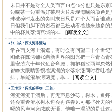
末日并不是对全人类而言14点46分也只是东
边喝茶一边重温好莱坞大片发现海啸的颜色是
球破碎时发出的尖叫末日只是对个人而言谁遭
日但我们脚下的岩石都已松动看着越来越多的
中的杯具落满宫城的3...
[阅读全文]
张书成：西支河排灌站
常在西支河上溜逛，有时会有回望二十个世纪
图纸在陈湾铺张崭新世界的阳光把一座青石青
里安装六十年代鱼台弯腰，拥抱稻改两岸忽然
都睁大眼睛警惕着滨湖的水落水涨同时吞吐着
排，旱能灌旱涝两魔，乖...
[阅读全文]
王海云：闪光的事物（三首）
河流河流干涸后，再无声息沙砾，树木，鱼虾
还会重逢流水树木也会再遇春风可那些死去的
哑的风声河床缄默无语。他唯一渴望的是让这