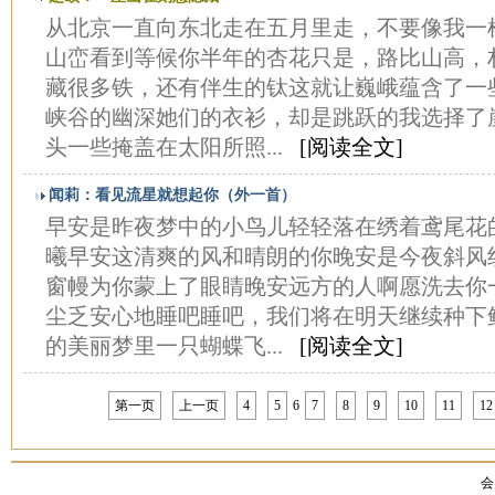
从北京一直向东北走在五月里走，不要像我一
山峦看到等候你半年的杏花只是，路比山高，
藏很多铁，还有伴生的钛这就让巍峨蕴含了一
峡谷的幽深她们的衣衫，却是跳跃的我选择了
头一些掩盖在太阳所照...
[阅读全文]
闻莉：看见流星就想起你（外一首）
早安是昨夜梦中的小鸟儿轻轻落在绣着鸢尾花
曦早安这清爽的风和晴朗的你晚安是今夜斜风
窗幔为你蒙上了眼睛晚安远方的人啊愿洗去你
尘乏安心地睡吧睡吧，我们将在明天继续种下
的美丽梦里一只蝴蝶飞...
[阅读全文]
第一页
上一页
4
5
6
7
8
9
10
11
12
会