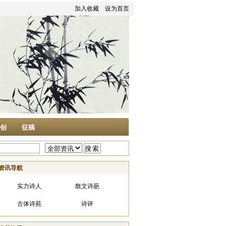
加入收藏
设为首页
家创
征稿
资讯导航
实力诗人
散文诗葩
古体诗苑
诗评