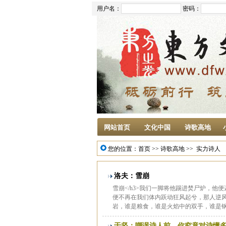
用户名：
密码：
网站首页
文化中国
诗歌高地
您的位置：
首页
>>
诗歌高地
>>
实力诗人
洛夫：雪崩
雪崩</h3>我们一脚将他踢进焚尸炉，
便不再在我们体内跃动狂风起兮，那人逆
岩，谁是粮食，谁是火焰中的双手，谁是钢
于坚：嘲讽诗人前，你究竟对诗懂