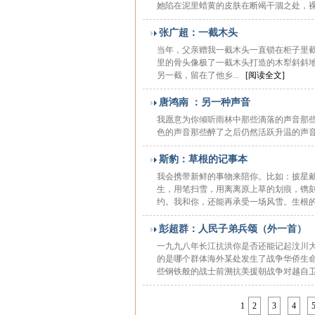
她陷在泥里蜡黄的皮肤在断竭干涸之处，裸
张广超：一截木头
当年，父亲赠我一截木头一直锁在柜子里
里的骨头像极了一截木头打造的木犁斜斜
另一截，留在了他乡...
[阅读全文]
唐鸿南 ：另一种声音
我愿意为你倾听雨林中那些滴落的声音那
色的声音那些醉了之后仍然活跃升温的声音
斯豹：草根的记事本
我会携带新鲜的事物来陪你。比如：披星
生，用笔扫雪，用离离原上草的划痕，镌
约。我和你，还能再承受一场风雪。生根的
彭超群：人民子弟兵颂（外一首）
一九九八年长江抗洪你是否还能记起汶川
的是哪个群体海外某处发生了战争华侨生
些钢铁般的战士前溯抗美援朝战争对越自卫
1
2
3
4