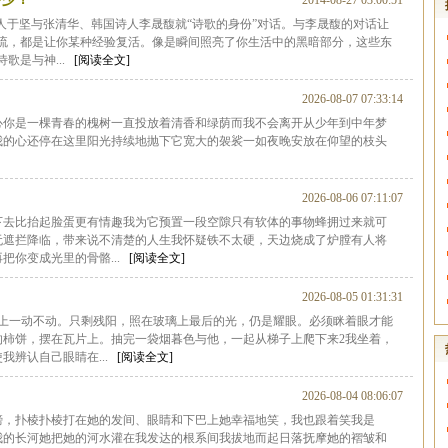
2014-08-27 03:00:51
诗人于坚与张清华、韩国诗人李晟馥就“诗歌的身份”对话。与李晟馥的对话让
交流，都是让你某种经验复活。像是瞬间照亮了你生活中的黑暗部分，这些东
歌是与神...
[阅读全文]
2026-08-07 07:33:14
心你是一棵青春的槐树一直投放着清香和绿荫而我不会离开从少年到中年梦
我的心还停在这里阳光持续地抛下它宽大的袈裟一如夜晚安放在仰望的枝头
2026-08-06 07:11:07
下去比抬起脸蛋更有情趣我为它预置一段空隙只有软体的事物蜂拥过来就可
无遮拦降临，带来说不清楚的人生我怀疑铁不太硬，天边烧成了炉膛有人将
把你变成光里的骨骼...
[阅读全文]
2026-08-05 01:31:31
发上一动不动。只剩残阳，照在玻璃上最后的光，仍是耀眼。必须眯着眼才能
的柿饼，摆在瓦片上。抽完一袋烟暮色与他，一起从梯子上爬下来2我坐着，
我辨认自己眼睛在...
[阅读全文]
2026-08-04 08:06:07
膀，扑棱扑棱打在她的发间、眼睛和下巴上她幸福地笑，我也跟着笑我是
我的长河她把她的河水灌在我发达的根系间我拔地而起日落抚摩她的褶皱和