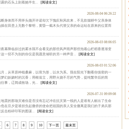
露的石头上刻着她半生...
[阅读全文]
2026-08-04 06:26:22
截断身体而不用斧头抛开许诺却欠下愧疚秋风吹来，不见炊烟耕牛父亲身体
地插在田垄上无数个黎明，黄昏一截木头代替父亲的命运站在原来的位置而
2026-08-03 08:06:05
些夜幕降临掠过的雾水我不会看见的那些风声雨声那些泡着山栏稻香逐渐变
这一切不为别的你仅是我愿意倾听的另一种声音...
[阅读全文]
2026-08-03 01:52:06
戴月，从草原种植桑麻，以骨为形，以水为系。我在阳光下翻看你缜密的一
刻梦幻妖娆时的沉香；用根耸立，用野火烧不尽的气势，提纯繁华后的简
往事，辽阔成牧场，光...
[阅读全文]
2026-07-31 09:09:08
大地震的那场灾难你是否没有忘记冲在抗灾第一线的人是谁有人献出了生命
命危在旦夕是谁担负起撒侨的使命把祖国的亲人安全撒离是我们的子弟兵那
反击粉碎印军的图谋...
[阅读全文]
5
6
7
8
9
10
下一页
最末页