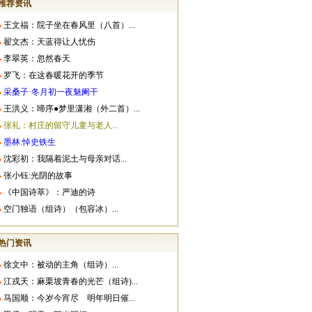
推荐资讯
王文福：院子坐在春风里（八首）...
翟文杰：天蓝得让人忧伤
李翠英：忽然春天
罗飞：在这春暖花开的季节
采桑子·冬月初一夜魅阑干
王洪义：啼序●梦里潇湘（外二首）...
张礼：村庄的留守儿童与老人...
墨林:悼史铁生
沈彩初：我隔着泥土与母亲对话...
张小钰:光阴的故事
《中国诗萃》：严迪的诗
空门独语（组诗）（包容冰）...
热门资讯
徐文中：被动的主角（组诗）...
江戎天：麻栗坡青春的光芒（组诗)...
马国顺：今岁今宵尽 明年明日催...