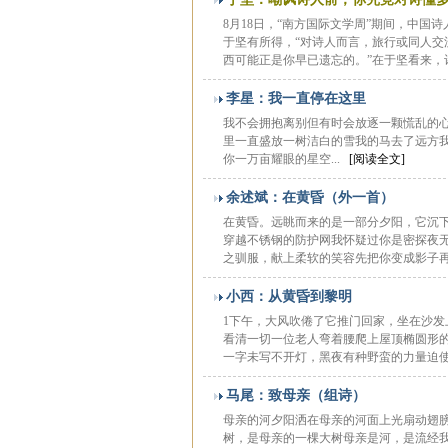
8月18日，“南方国际文学周”期间，中国
于坚有所得，“对诗人而言，旅行或同人
西可能正是你早已遗忘的。”在于坚看来，诗
李星：我一直停在这里
我不会拥抱离别但有时会放逐一颗慌乱的
里一直盛放一树洁白的雪我的马去了远方
你一万亩耀眼的星空...
[阅读全文]
余述斌：在黄昏（外一首）
在黄昏。远眺而来的是一部分夕阳，它沉
穿越不锈钢的防护网我怀疑过你是密探夜
之驯服，献上柔软的笑容先把你变成影子再
小西：从黄昏到黎明
1下午，大风吹倦了它推门回家，坐在沙
看清一切一位老人弯着腰爬上屋顶椭圆形
一字未写不开灯，黑夜有种野蛮的力量迫使
马尾：致母亲（组诗）
母亲的河夕阳洒在母亲的河面上光扇动翅
树，是母亲的一棵大树母亲是河，是流经