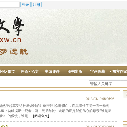
小说• 散文
理论 ▪ 论文
主编评诗
图书出版
字画收藏
• 东方作
作中心
2018-03-19 08:06:06
他便遽然坐起享受这被燃烧时的片刻宁静1众叶俱白，而黑降伏了另一面一株树
风追上勿触摸那个死者，听！兄弟年轮中走动的正是我们伤心的母亲2谁是层
铁中的傲慢，谁是...
[阅读全文]
多少？