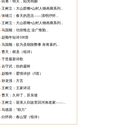
田勇：明天，阳光明媚
王树立：大山群雕•山村人物画廊系列...
张绪江：春天的思念——清明抒怀...
王树立：大山群雕•山村人物画廊系列...
马国顺：功崇惟志 业广惟勤...
赵顺年短诗100首
马国顺：欲为圣朝除弊事 肯将衰朽...
曹天：棋圣（组诗）
于坚最新诗歌
丛守武：你的凝眸
赵顺年：爱情诗抄（9首）
孙龙强：方言
王树立：王家诗话
曹天：久仰了，苏东坡
王树立：迎亲人归故里回河南老家——...
马德居：“助力”
白怀岗：春山望（组诗）