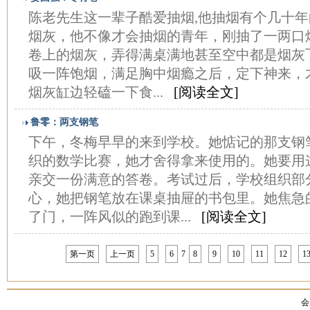
陈老先生这一辈子酷爱抽烟,他抽烟有个几十年
烟灰，他不像才会抽烟的青年，刚抽了一两口
卷上的烟灰，弄得满桌满地甚至空中都是烟灰
吸一阵饱烟，满足胸中烟瘾之后，定下神来，
烟灰缸边轻磕一下食...
[阅读全文]
鲁零：两支钢笔
下午，冬梅早早的来到学校。她惦记的那支钢
织的数学比赛，她才舍得拿来使用的。她要用
亲交一份满意的答卷。考试过后，学校组织部
心，她把钢笔放在课桌抽屉的书包里。她焦急
了门，一阵风似的跑到课...
[阅读全文]
第一页
上一页
5
6
7
8
9
10
11
12
1
会