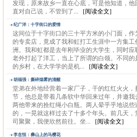
发现，原来故乡一直在心底，可是他知道，他
直对自己说，不管到了...
[阅读全文]
纪广洋：十字街口的爱情
这间位于十字街口的三十平方米的小门面，作
的专卖店，竟成了我和虹打工生涯中一方集工
洲。我和虹都是去年刚毕业的大学生，同时应
老外打起了洋工，当上了所谓的白领。不同的
的乡村，在大学学的是机...
[阅读全文]
胡福强：撕碎烟雾的清醒
堂弟在外地经营着一家厂子，干的红红火火，
节，他总是带着几条软中华回来过年，并邀我
两他带来的拴红绳小白瓶。两人晕乎乎地说些
的，一晃就这样过去了十多个年头。前几天，
司聚聚，我便欣然前往。坐...
[阅读全文]
李念恒：彝山上的马樱花