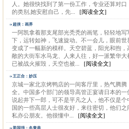
人。她很快找到了第一份工作，专业还算对口
的类别,她安慰自己，先...
[阅读全文]
超侠：画界
一阿凯拿着那支尾部光秃秃的画笔，轻轻地写
下，运转如神，飞速旋动。不一会儿，眼前世
变成了一幅新的模样。天空碧蓝，阳光和煦，
敞的大街车水马龙、人来人往，好一派繁华大
已被战火摧毁，天空也被...
[阅读全文]
王正合：妙压
京城一家北京烤鸭店的一间客厅里，热气腾腾
全。中国多个部门的领导高管正宴请日本的一
说起井下一郎，可不是平凡之人，他不仅是个
国的一些高层人士很友好，来往密切，他们之
私亦公朋友。他很懂中...
[阅读全文]
姜国强：冬青巷