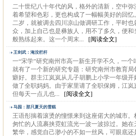
二十世纪八十年代的风，格外的清新，空中弥
着希望和色彩，更也构成了一幅幅美好的回忆
二岁，就被调去四川凉山做调研工作，平时也
众，加上自己也是彝族人，用不了多久，便和
般熟练起来。这一个周末...
[阅读全文]
王剑武：淹没栏杆
一“宋学”研究南州市高一新生开学不久，一个
就有了一个新的研究专题：研究南州市教育局
癖好。群主江岚岚从儿子胡鹏上小学一年级开
做了全职妈妈。由于家里请了全职保姆，江岚
但每天一点儿也...
[阅读全文]
马园：那只夏天的雪糕
王语彤揣着滚烫的憧憬来到这座偌大的城市。
匆忙的人流裹挟霓虹流光一波一波掠过。她在
繁华，感觉自己渺小的不如一丝风，可眼底还