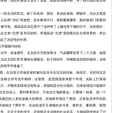
他寄钱，但此时湘西又发生了变故，陈渠珍自顾不暇，寄了两次钱后就没有
这一段生活的常态。除了在表弟、朋友、老乡处借钱、蹭饭外，沈从文便是
儿东西“消化”而发愁，实在饿得不行，便勒紧裤腰带，跑到饭馆门前看别
4年春节前。满叔远实在忍受不了这种有了上顿没有下顿的日子，决意南归，
从文来“北漂”是有目的的，而满叔远“北漂”是陪着沈从文闯世界的，所以
就起了决定性的作用。
的北平困顿与转机
了北平，前途渺茫。北京的天空愈加寒冷，气温骤降至零下二十几度，他第
。沈从文回忆常常饿得头晕眼花、肚子咕咕叫，环顾家徒四壁的屋内，没有
贫穷而早早逃遁了。
回湘西，在吉首大学做讲座时被问及当年去北京的目标。他坦言，当时到北京
时连标点符号也不晓得，去那里，是想摆脱原来那个环境。实际上打算很
地方，才晓得卖报纸没有机会，卖报纸是分区分股的。后来发现连讨饭都不
几次走在街上，看到奉军招兵，不由自主地跟着走。只要填一份表、按一个
饿难忍的人来说是极大的诱惑，但他终究抵住了诱惑，没有放弃求学的初
断续续过了两年半。在这段迷茫又艰难的岁月里，黄村生、董秋斯、陈翔
大学、北京大学的学生，还有郁达夫这样的社会名流，引领或陪伴他走了过