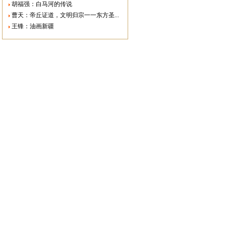
胡福强：白马河的传说
曹天：帝丘证道，文明归宗一一东方圣...
王锋：油画新疆