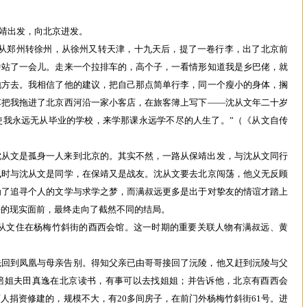
西保靖出发，向北京进发。
，从郑州转徐州，从徐州又转天津，十九天后，提了一卷行李，出了北京前
中站了一会儿。走来一个拉排车的，高个子，一看情形知道我是乡巴佬，就
地方去。我相信了他的建议，把自己那点简单行李，同一个瘦小的身体，搁
车把我拖进了北京西河沿一家小客店，在旅客簿上写下——沈从文年二十岁
使我永远无从毕业的学校，来学那课永远学不尽的人生了。”（《从文自传
沈从文是孤身一人来到北京的。其实不然，一路从保靖出发，与沈从文同行
凰时与沈从文是同学，在保靖又是战友。沈从文要去北京闯荡，他义无反顾
为了追寻个人的文学与求学之梦，而满叔远更多是出于对挚友的情谊才踏上
酷的现实面前，最终走向了截然不同的结局。
前，沈从文住在杨梅竹斜街的酉西会馆。这一时期的重要关联人物有满叔远、黄
先回到凤凰与母亲告别。得知父亲已由哥哥接回了沅陵，他又赶到沅陵与父
陪姐夫田真逸在北京读书，有事可以去找姐姐；并告诉他，北京有酉西会
人捐资修建的，规模不大，有20多间房子，在前门外杨梅竹斜街61号。进