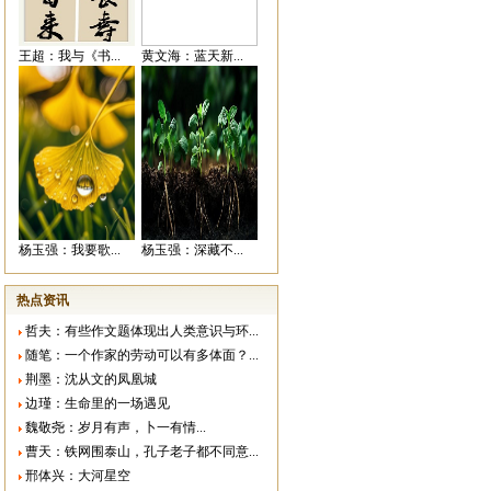
王超：我与《书...
黄文海：蓝天新...
杨玉强：我要歌...
杨玉强：深藏不...
热点资讯
哲夫：有些作文题体现出人类意识与环...
随笔：一个作家的劳动可以有多体面？...
荆墨：沈从文的凤凰城
边瑾：生命里的一场遇见
魏敬尧：岁月有声，卜一有情...
曹天：铁网围泰山，孔子老子都不同意...
邢体兴：大河星空