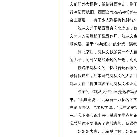
入前门外大栅栏，沿街往西南走，到
得冷清而破旧。酉西会馆在杨梅竹斜街
会上蔓延……有不少人到杨梅竹斜街
沈从文并不是盲目奔向北京的，
文未来的发展起了重要作用。沈从文
满叔远。基于“诗与远方”的梦想，满
到北京后，沈从文找的第一个人
的儿子，同时又是熊希龄的外甥，刚
按晚年沈从文的回忆和传记作家
录得很详细，后来研究沈从文的人多引
沈从文自己提供或凌宇向沈从文求证
凌宇的《沈从文传》里是这样写的
书。”田真逸说：“北京有一万多名大
总逍遥快活。”沈从文说：“我在老
死。我下决心跑出来，就是要学点知识
我希望你不要泯灭了这股志气。我跟你
姐姐姐夫离开北京的时候，姐姐