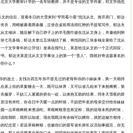
是北京大学教审计学的一名年轻教师，并不是专业的文学作家，对文学他也
到沈从文的信后，冒着冬日的大雪来到“窄而霉小斋”找沈从文。推开房门，郁达
件夹衣，用棉被裹着两条腿，正坐在桌前用冻得红肿的手提笔写作。郁达夫
沈从文倾诉，随后解下自己脖子上的羊毛围巾披在沈从文身上，并邀他到附
一块七毛多钱，郁达夫拿出五块钱结了账，将找回的三块多钱全塞给了沈从
给一个文学青年的公开信》发表在报刊上，算是给沈从文的一个正式回应，
书。郁达夫算是沈从文文学事业上的第一个“贵人”。我很好奇这篇著名的
了些什么？
南你的故土，去找出四五年你不曾见过的老母和你的小妹妹来，第一天相持
以在床上你的草窠睡去一天，既可以休养，又可以省几粒米下来熬稀粥，第
有衣服穿，不妨三人紧紧的挤在一处，以体热互助的结果，同冬天雪夜的群
。若没有米吃，你在日中天暖一点的时候，不妨把年老的母亲交付给你妹妹
去掘一点草根树根来煮汤吃。草根树根里也有淀粉，我的祖母未死的时候，
味说给我听，我所以知道。现在我既没有余钱可以赠你，就把这秘方相传，
遇的纪念罢！若说草根树根，也被你们的督军省长师长议员知事掘完，你无
时候，那么你且咽着自家的口水，同唱戏似的把北京的豪富人家的蔬菜，有