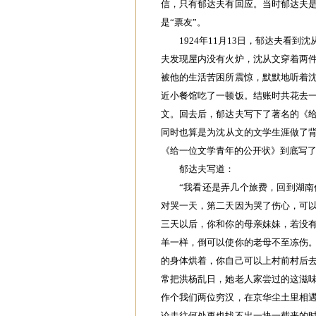
信，只有郁达夫有回应。当时郁达夫
是“票友”。
1924年11月13日，郁达夫看
夫发现屋内没有火炉，沈从文穿着两
被他的生活苦困所震惊，默默地听着
近小餐馆吃了一顿饭。结账时共花去
文。回去后，郁达夫写下了著名的《
同时也算是为沈从文的文学生涯做了背
《给一位文学青年的公开状》到底写
郁达夫写道：
“我看还是弄几个旅费，回到湖
对哭一天，第二天因为哭了伤心，可
三天以后，你和你的母亲妹妹，若没
羊一样，倒可以使你的老母不至冻伤
的身体烘着，你自己可以上村前村后
常把洪杨乱日，她老人家尝过的这滋
作个我们两位穷汉，在京华尘土里相
论走往何处再也找不出一块一截来的