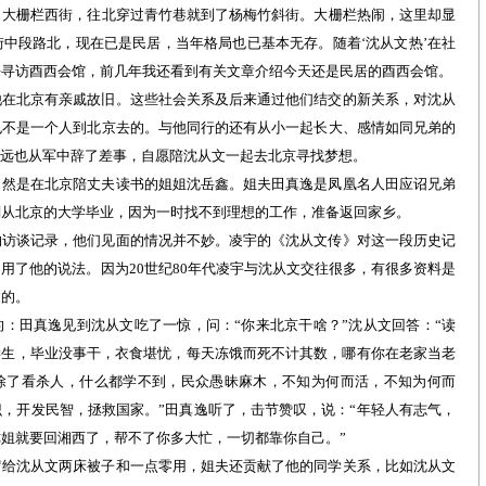
了大栅栏西街，往北穿过青竹巷就到了杨梅竹斜街。大栅栏热闹，这里却显
中段路北，现在已是民居，当年格局也已基本无存。随着‘沈从文热’在社
来寻访酉西会馆，前几年我还看到有关文章介绍今天还是民居的酉西会馆。
他在北京有亲戚故旧。这些社会关系及后来通过他们结交的新关系，对沈从
也不是一个人到北京去的。与他同行的还有从小一起长大、感情如同兄弟的
叔远也从军中辞了差事，自愿陪沈从文一起去北京寻找梦想。
自然是在北京陪丈夫读书的姐姐沈岳鑫。姐夫田真逸是凤凰名人田应诏兄弟
刚从北京的大学毕业，因为一时找不到理想的工作，准备返回家乡。
的访谈记录，他们见面的情况并不妙。凌宇的《沈从文传》对这一段历史记
用了他的说法。因为20世纪80年代凌宇与沈从文交往很多，有很多资料是
过的。
：田真逸见到沈从文吃了一惊，问：“你来北京干啥？”沈从文回答：“读
学生，毕业没事干，衣食堪忧，每天冻饿而死不计其数，哪有你在老家当老
家除了看杀人，什么都学不到，民众愚昧麻木，不知为何而活，不知为何而
，开发民智，拯救国家。”田真逸听了，击节赞叹，说：“年轻人有志气，
姐就要回湘西了，帮不了你多大忙，一切都靠你自己。”
留给沈从文两床被子和一点零用，姐夫还贡献了他的同学关系，比如沈从文