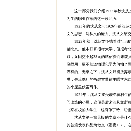
这一部分我们介绍1923年秋沈
为生的职业作家的这一段经历。
1923年的沈从文与1926年的
文的思想、沈从文的能力、沈从文结
1923年秋，沈从文怀揣着对“
都北京。他本打算报考大学，但报考
取，又因交不起28元的膳宿费而未能
晓得用，更不知道物理化学为何物？焉
没有的。无奈之下，沈从文只能放弃
书，去琉璃厂的书肆古董铺里瞟学东
的小屋里伏案写作。
1924年，沈从文接受表弟黄村
间改造的小屋，这便是后来沈从文所称
北京在校的大学生，也有像丁玲、胡也
沈从文第一篇见报的文章不是什
其首篇发表作品为散文《遥夜》）。