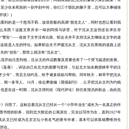
，至少在未死前的一刻半刻中间，你们三个昏乱的脑子里，总可以大事铺张
开状》)
看到的是一个怒骂不羁，放浪形骸的高调“朋克文人”，同时也想让看到我
么东西？这篇文章并非一味的同情与诉苦，对于沈从文这些还在求生存
种“警告”——孜孜于文学没有出路。郁达夫并不支持沈从文继续走文学的道
—这就是人生的悖论。如果郁达夫不声援沈从文，沈从文在黑暗的道路上还
的“劝告”，那世上就没有“沈从文”。
化名流开始注意到他，沈从文的作品数量及质量也有了一个突飞猛进的发展。
表《遥夜》，诉说自己在北大的困窘与坚持，引起北大知名教授林宰平的注
才少年”，而且主动约见，给予诸多鼓励与帮助。同年秋天，林宰平把沈从
摩、闻一多等人。10月，徐志摩接编《晨报副刊》，公开把沈从文列为约稿
。也是在这一时期，沈从文得到在《现代评论》担任发报员的机会，由此也
鸭子》问世了。这标志着沈从文已经从一个“小学毕业生”成长为一名真正的作
图书馆的职务，回到北大附近的公寓居住，完全以写作为生，直到1927年
期沈从文已经成为北京文坛小有名气的青年作者，基本可以依靠稿费维持生
气所在。