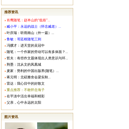
推荐资讯
肖鹰随笔：赵本山的“低俗”...
臧小平：永远的战士（怀念臧老）...
叶庆瑞：听雨南山（外一篇）...
鲁敏：哥廷根随笔三则
冯骥才：进天堂的吴冠中
随笔：一个作家的劳动可以有多体面？...
哲夫：有些作文题体现出人类意识与环...
荆墨：沈从文的凤凰城
麦家：势利的中国出版界(随笔）...
蒋元明：北碚雅舍会梁实秋...
雷达：我心目中的好散文
重点推荐：不敢怀念海子
在平淡中活出幸福和精彩
父亲，心中永远的太阳
图片资讯