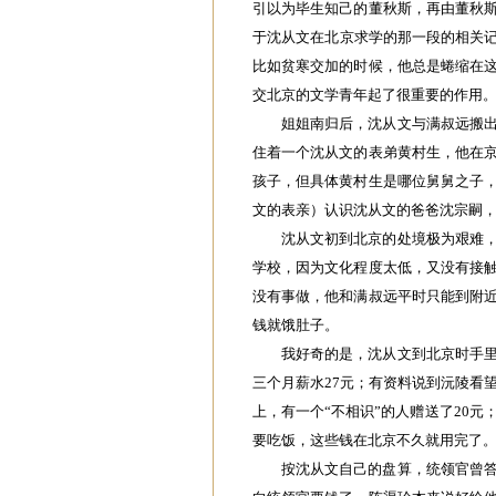
引以为毕生知己的董秋斯，再由董秋
于沈从文在北京求学的那一段的相关记
比如贫寒交加的时候，他总是蜷缩在
交北京的文学青年起了很重要的作用
姐姐南归后，沈从文与满叔远搬
住着一个沈从文的表弟黄村生，他在
孩子，但具体黄村生是哪位舅舅之子
文的表亲）认识沈从文的爸爸沈宗嗣，
沈从文初到北京的处境极为艰难
学校，因为文化程度太低，又没有接
没有事做，他和满叔远平时只能到附
钱就饿肚子。
我好奇的是，沈从文到北京时手
三个月薪水27元；有资料说到沅陵看
上，有一个“不相识”的人赠送了20
要吃饭，这些钱在北京不久就用完了
按沈从文自己的盘算，统领官曾