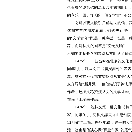
色有香的说给你的老母亲小妹妹听听
的享乐一回。”(《给一位文学青年的公
之所以要大段引用郁达夫的信，我
这篇文章的朋友看看，郁达夫到底什
的“文学青年”既是一种声援，也是一
路，而沈从文的回答是“义无反顾”—
不知要走多长？如果沈从文听从了郁达夫
1925年，一些当时在北京的文
同年1月，沈从文在《晨报副刊》发
意。林教授不仅撰文赞扬沈从文是“天
文介绍给“新月派”，使他结识了徐志
作者，还撰文称赞沈从文的文学才华
在该刊上发表作品。
1926年，沈从文第一部文集《
家。同年9月，沈从文辞去香山慈幼院
12月转往上海。严格地说，这一时
活，这也是他决心做“职业作家”的底