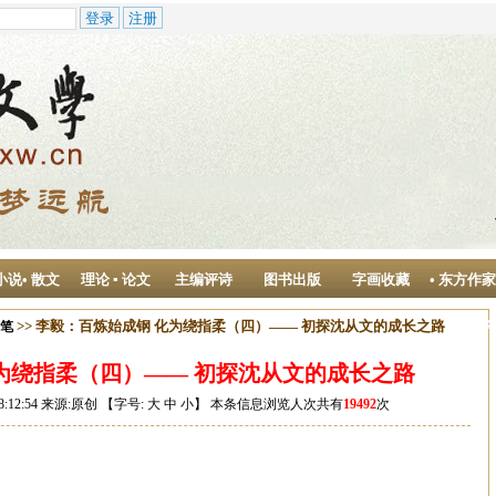
小说• 散文
理论 ▪ 论文
主编评诗
图书出版
字画收藏
• 东方作
作中心
>> 李毅：百炼始成钢 化为绕指柔（四）—— 初探沈从文的成长之路
随笔
为绕指柔（四）—— 初探沈从文的成长之路
8:12:54 来源:原创 【字号:
大
中
小
】 本条信息浏览人次共有
19492
次