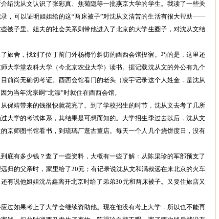
斯介绍沈从文认识了张彩真、焦菊隐等一批燕京大学的学生。我读了一些关
录，可以证明姐姐给的这“两床被子”对沈从文清苦的生活有很大帮助——
这些被子里。姐夫的社会关系则带他进入了北京的大学生圈子，对沈从文结
。
出了旅舍，找到了位于前门外杨梅竹斜街的酉西会馆投宿。巧的是，这里还
京师大学堂农科大学（今北京农业大学）读书。据记载沈从文的外公有九个
，目前尚无确切考证。酉西会馆看门的老头（凌宇记录这个人姓金，是沈从
因为当年沈宗嗣“北漂”时就住在酉西会馆。
，从保靖带来的钱很快就花完了。到了学校招生的时节，沈从文去考了几所
触过大学的考试体系，其结果是可想而知的。大学招生季过去以后，沈从文
近的京师图书馆看书，到琉璃厂逛古董店。每天一个人几个烧饼度日，没有
里到底有多少钱？查了一些资料，大概有一些了解：从陈渠珍的军部预支了
望远归的父亲时，家里给了20元；有记录说沈从文和满叔远在来北京的火车
元；还有说他姐姐沈岳鑫离开北京时给了弟弟30元和两床被子。又要住旅店又
。
答应过如果考上了大学会继续资助他。现在他没有考上大学，所以也不能再