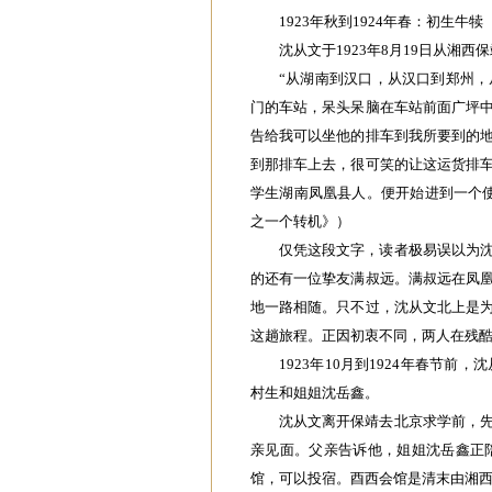
1923年秋到1924年春：初生牛犊
沈从文于1923年8月19日从湘
“从湖南到汉口，从汉口到郑州
门的车站，呆头呆脑在车站前面广坪
告给我可以坐他的排车到我所要到的
到那排车上去，很可笑的让这运货排
学生湖南凤凰县人。便开始进到一个
之一个转机》）
仅凭这段文字，读者极易误以为
的还有一位挚友满叔远。满叔远在凤
地一路相随。只不过，沈从文北上是
这趟旅程。正因初衷不同，两人在残
1923年10月到1924年春节
村生和姐姐沈岳鑫。
沈从文离开保靖去北京求学前，
亲见面。父亲告诉他，姐姐沈岳鑫正
馆，可以投宿。酉西会馆是清末由湘西