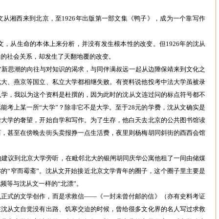
从文从湘西来到北京，至1926年出版第一部文集《鸭子》，成为一个靠写作
沈从文，从生命的本体上来分析，并没有发生根本性的改变。但1926年的沈从
交的社会关系，却发生了天翻地覆的改变。
五四”新思潮的向往与对知识的渴求，与同伴满叔远一起从边陲保靖来到文化之
北大、燕京等国立、私立大学都相继失败。有资料说他投考中法大学虽被录
入学，我以为这个资料是杜撰的，因为此时的沈从文连过问的标点符号都不
能考上某一所“大学”？除非它不是大学。至于28元的学费，沈从文确实是
读大学的奢望，开始自学和写作。为了生存，他白天去北京的公共图书馆读
西，甚至在傍晚去街头卖报挣一点生活费，夜里则杨梅胡同斜街的酉西会馆
生的建议到北京大学旁听，在毗邻北大的银闸胡同庆华公寓他租了一间由储煤
的“窄而霉斋”。沈从文开始接近北京文学青年的圈子，这个圈子里主要是
频等与沈从文一样的“北漂”。
么正式的文学创作，而是求救信——《一封未曾付邮的信》（亦有史料考证
在沈从文自觉没有出路、饥寒交迫的时候，曾给很多文化界的名人写过求救