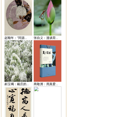
赵顺年：“同源...
张自义：漫谈荷...
郝玉镯：戴庄的...
商敬洲：用真爱...