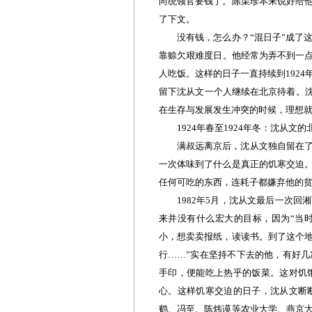
向统领官要钱了。陈渠珍本来说好给
了下文。
没有钱，怎么办？“混日子”成了
靠赊欠艰难度日。他经常为弄不到一点
人吃饭。这样的日子一直持续到192
留下沈从文一个人继续在北京待着。沈
在生存与发展发生冲突的时候，理想
1924年春至1924年冬：沈从文
满叔远离京后，沈从文独自留在
一次体味到了什么是真正的饥寒交迫
任何可吃的东西，连耗子都嫌弃他的
1982年5月，沈从文最后一次
来并没有什么宏大的目标，因为“当
小，想卖卖报纸，读读书。到了这个
行……”实在坚持不下去的他，有好
手印，便能吃上热乎的饭菜。这对饥
心。这样饥寒交迫的日子，沈从文断
鹤、冯至、陈炜谟等农业大学、燕京