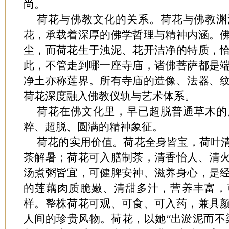
尚。
荷花与佛教文化的关系。荷花与佛教渊
花，承载着深厚的佛学哲理与精神内涵。
尘，而荷花生于浊泥、花开洁净的特质，
此，不管走到哪一座寺庙，诸佛菩萨都是
净土亦称莲界。所有寺庙的造像、法器、
荷花深度融入佛教仪轨与艺术体系。
荷花在佛文化里，早已超脱普通草木的
粹、超脱、圆满的精神象征。
荷花的实用价值。荷花全身皆宝，荷叶
茶解暑；荷花可入膳制茶，清香怡人、清
汤煮粥皆宜，可健脾安神、滋养身心，是
的莲藕肉质脆嫩、清甜多汁，营养丰富，
样。整株荷花可观、可食、可入药，兼具
人间的珍贵风物。荷花，以她“出淤泥而不