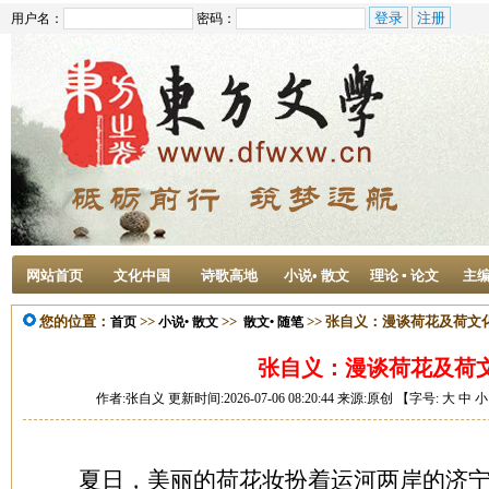
用户名：
密码：
网站首页
文化中国
诗歌高地
小说• 散文
理论 ▪ 论文
主
您的位置：
>>
>>
>> 张自义：漫谈荷花及荷文
首页
小说• 散文
散文• 随笔
张自义：漫谈荷花及荷
作者:张自义 更新时间:2026-07-06 08:20:44 来源:原创 【字号:
大
中
小
夏日，美丽的荷花妆扮着运河两岸的济