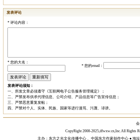
发表评论
*
评论内容：
*
您的大名：
*
您的email：
发表评论须知：
一、所发文章必须遵守《互联网电子公告服务管理规定》；
二、严禁发布供求代理信息、公司介绍、产品信息等广告宣传信息；
三、严禁恶意重复发帖；
四、严禁对个人、实体、民族、国家等进行漫骂、污蔑、诽谤。
会
CopyRight 2008-2025,dfwxw.cn,Inc.All Rig
主办：东方之光文化传播中心 、中国东方作家创作中心 ● 地址：山东济宁市