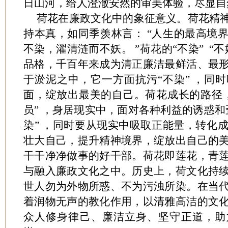
日山河，给人澄澈安然的审美体验，尽显自
荷花在廉政文化中的象征意义。荷花精
持本真，如同季羡林言： “人生的最高境
不染，濯清涟而不妖。 ”荷花的“不染” “
品格，千百年来成为清正廉洁最鲜活、最
于淤泥之中，它一方面抗污“不染” ，同
面，绽放出最美的自己。荷花成长的路径
员” ，身居现实中，面对各种利益的诱惑和
染” ，同时要从现实中吸取正能量，转化
壮大自己，提升精神境界，绽放出自己的
干干净净做事的好干部。荷花即莲花，青
与融入廉政文化之中。历史上，荷文化持
世人勿为外物所惑、不为污浊所染。在当
着润物无声的教化作用，以清雅高洁的文
众人修身律己、廉洁立身、坚守正道，助