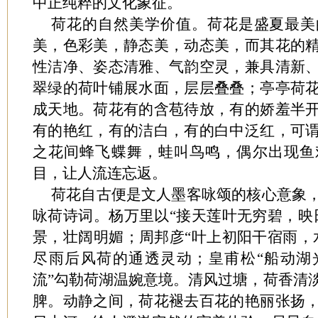
中正纯粹的文化象征。
荷花的自然美学价值。荷花是盛夏最美
美，色彩美，静态美，动态美，而其花的
性洁净、姿态清雅、气韵空灵，兼具清新
翠绿的荷叶铺展水面，层层叠叠；亭亭荷
成天地。荷花有的含苞待放，有的娇羞半
有的艳红，有的洁白，有的白中泛红，可
之花间蜂飞蝶舞，蛙叫鸟鸣，偶尔出现鱼
目，让人流连忘返。
荷花自古便是文人墨客咏颂的核心意象
咏荷诗词。杨万里以“接天莲叶无穷碧，映
景，壮阔明媚；周邦彦“叶上初阳干宿雨，
尽雨后风荷的通透灵动；皇甫松“船动湖
流”勾勒荷湖温婉意境。清风过塘，荷香清
脾。动静之间，荷花褪去百花的艳丽张扬