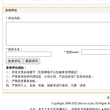
发表评论
*
评论内容：
*
您的大名：
*
您的email：
发表评论须知：
一、所发文章必须遵守《互联网电子公告服务管理规定》；
二、严禁发布供求代理信息、公司介绍、产品信息等广告宣传信息；
三、严禁恶意重复发帖；
四、严禁对个人、实体、民族、国家等进行漫骂、污蔑、诽谤。
会
CopyRight 2008-2025,dfwxw.cn,Inc.All Rig
主办：东方之光文化传播中心 、中国东方作家创作中心 ● 地址：山东济宁市