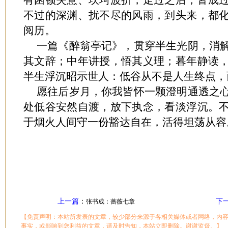
有困顿失意、坎坷波折，走过之后，皆成
不过的深渊、扰不尽的风雨，到头来，都
阅历。
一篇《醉翁亭记》，贯穿半生光阴，消
其文辞；中年讲授，悟其义理；暮年静读
半生浮沉昭示世人：低谷从不是人生终点，
愿往后岁月，你我皆怀一颗澄明通透之
处低谷安然自渡，放下执念，看淡浮沉。
于烟火人间守一份豁达自在，活得坦荡从容
上一篇
：
下
张书成：蔷薇七章
【免责声明：本站所发表的文章，较少部分来源于各相关媒体或者网络，内
事实，或影响到您利益的文章，请及时告知，本站立即删除。谢谢监督。】