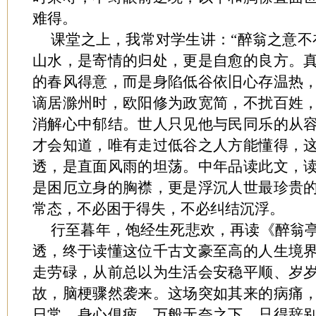
难得。
课堂之上，我常对学生讲：“醉翁之意不
山水，是寄情的归处，更是自愈的良方。
的春风得意，而是身陷低谷依旧心存温热
谪居滁州时，欧阳修为政宽简，不扰百姓
消解心中郁结。世人只见他与民同乐的从
才会知道，唯有走过低谷之人方能懂得，
透，是直面风雨的坦荡。中年品读此文，
是困厄立身的胸襟，更是浮沉人世最珍贵
常态，不必困于得失，不必纠结沉浮。
行至暮年，饱经生死悲欢，再读《醉翁
透，终于读懂这位千古文豪至高的人生境
走劳碌，从前总以为生活会安稳平顺、岁
故，脑梗骤然袭来。这场突如其来的病痛
日常，身心俱疲，万般无奈之下，只得辞