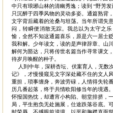
中只有琅琊山林的清幽秀逸；读到 “野芳发
只沉醉于四季风物的灵动多姿。通篇熟背
文字背后藏着的沧桑与坦荡。当年所谓失
闷，转瞬便消散无踪。我总以为太守之乐
愉，全然不知这通篇喜乐，原是六一居士
我和解。少年读文，读的是声律辞章、山
解何为豁达，只将传世名篇当作寻常课文
待岁月唤醒的种子。
人到中年，深耕杏坛、伏案育人，无数
记》，才慢慢窥见文字深处藏不住的文人
重担，琐事缠身，奔波劳碌，人情得失轮
历几番起落，终于共情欧阳修当年的境遇
怀报国热忱，却遭宵小构陷、朝堂排挤，
局，平生抱负无处施展，仕途跌落谷底。
时荣辱，不缚眼前逆境，以平和胸襟直面