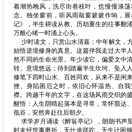
着潮热晚风，洗尽街巷枝叶，也慢慢涤荡
念。独坐窗前，听风雨敲窗簌簌作响，展
记》，半生耕读从教、历劫重生的往事翻
万般心绪一时涌上心头。
少时读文，只赏山水清嘉；中年解文，
始悟逆境修身的真意。这篇伴我走过大半
然不同的生命光景。年少读它，偏爱文中
转、意境悠远；待到踏遍半生坎坷、坠入
修笔下四时山水、百姓同欢，从来不是闲
挫、身陷困厄之时，依旧心怀温热、自我
襟。跨越千年的文字，在这场风雨交织的
醒悟：人生阴晴起落本是寻常，常怀豁达
低谷，安然奔赴往后朝夕。
求学岁月诵读《醉翁亭记》，朗朗书声
时未经世事磨折，无仕途蹉跎，无生计困顿。