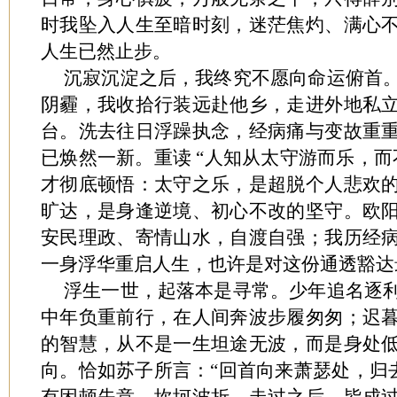
时我坠入人生至暗时刻，迷茫焦灼、满心
人生已然止步。
沉寂沉淀之后，我终究不愿向命运俯首
阴霾，我收拾行装远赴他乡，走进外地私
台。洗去往日浮躁执念，经病痛与变故重
已焕然一新。重读 “人知从太守游而乐，而
才彻底顿悟：太守之乐，是超脱个人悲欢
旷达，是身逢逆境、初心不改的坚守。欧
安民理政、寄情山水，自渡自强；我历经
一身浮华重启人生，也许是对这份通透豁达
浮生一世，起落本是寻常。少年追名逐
中年负重前行，在人间奔波步履匆匆；迟
的智慧，从不是一生坦途无波，而是身处
向。恰如苏子所言：“回首向来萧瑟处，归去