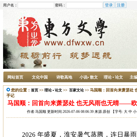
用户名：
密码：
网站首页
文化中国
诗歌高地
小说• 散文
理论 ▪ 论文
主
您的位置：
>>
>>
>> 马国顺：回首向来萧瑟处
首页
理论 ▪ 论文
百家文论
手记
马国顺：回首向来萧瑟处 也无风雨也无晴——
作者:马国顺 更新时间:2026-07-06 08:06:39 来源:原创 【字号:
大
中
小
2026 年盛夏，淮安暑气蒸腾，连日