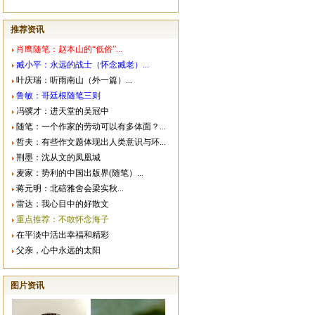
推荐资讯
肖鹰随笔：赵本山的“低俗”...
臧小平：永远的战士（怀念臧老）...
叶庆瑞：听雨南山（外一篇）...
鲁敏：哥廷根随笔三则
冯骥才：进天堂的吴冠中
随笔：一个作家的劳动可以有多体面？...
哲夫：有些作文题体现出人类意识与环...
荆墨：沈从文的凤凰城
麦家：势利的中国出版界(随笔）...
蒋元明：北碚雅舍会梁实秋...
雷达：我心目中的好散文
重点推荐：不敢怀念海子
在平淡中活出幸福和精彩
父亲，心中永远的太阳
图片资讯