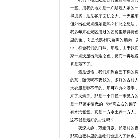
一些。用餐的地方是一户戴姓人家的一
得拥挤，足见客厅面积之大。一天坐
但外出在景点能如愿吗？如此之想法
我多年来在景区用过的团餐里最具特
里的鱼，肉是长溪村民自熏的腊肉，
中，符合我们的口味。那晚，由于我
家一点没显出为难之色，反而一再地
算是落下了。
酒足饭饱，我们来到自己下榻的
的茶，随便喝不要钱的。多好的古村
大衣服是晾不干的。那可咋办？没事
来了火烘子。那是一个口径一米见方
是一只藤条编做的1.5米高左右的架
有水汽氤氲。真是一方水土养一方人
这不就是最好的办法吗？
夜深人静，万籁俱寂。长溪村的
那高山密林里的生物们也进入了梦乡