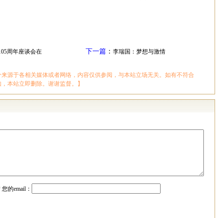
下一篇
：
05周年座谈会在
李瑞国：梦想与激情
分来源于各相关媒体或者网络，内容仅供参阅，与本站立场无关。如有不符合
知，本站立即删除。谢谢监督。】
*
您的email：