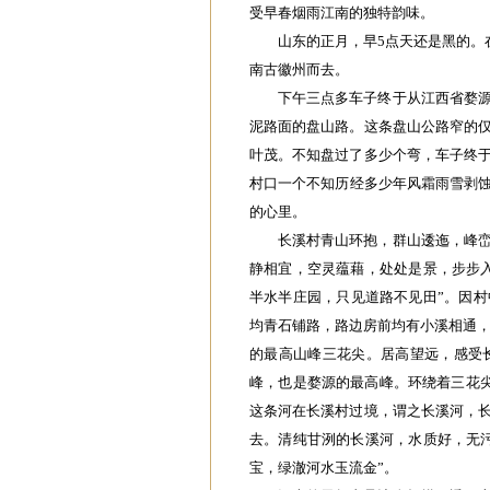
受早春烟雨江南的独特韵味。
山东的正月，早5点天还是黑的。
南古徽州而去。
下午三点多车子终于从江西省婺
泥路面的盘山路。这条盘山公路窄的
叶茂。不知盘过了多少个弯，车子终
村口一个不知历经多少年风霜雨雪剥蚀
的心里。
长溪村青山环抱，群山逶迤，峰
静相宜，空灵蕴藉，处处是景，步步
半水半庄园，只见道路不见田”。因村
均青石铺路，路边房前均有小溪相通，
的最高山峰三花尖。居高望远，感受
峰，也是婺源的最高峰。环绕着三花尖
这条河在长溪村过境，谓之长溪河，
去。清纯甘洌的长溪河，水质好，无
宝，绿澈河水玉流金”。