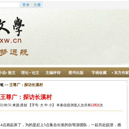
小说• 散文
理论 ▪ 论文
主编评诗
图书出版
字画收藏
• 东方作
作中心
>> 王尊广：探访长溪村
随笔
王尊广：探访长溪村
02:08:51 来源:原创 【字号:
大
中
小
】 本条信息浏览人次共有
12921
次
4点就起床了，为的是赶上5点集合出发的自驾游团队，一起共赴皖浙，感