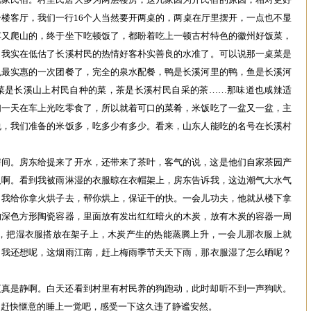
楼客厅，我们一行16个人当然要开两桌的，两桌在厅里摆开，一点也不显
车又爬山的，终于坐下吃顿饭了，都盼着吃上一顿古村特色的徽州好饭菜，
，我实在低估了长溪村民的热情好客朴实善良的水准了。可以说那一桌菜是
色最实惠的一次团餐了，完全的泉水配餐，鸭是长溪河里的鸭，鱼是长溪河
菜是长溪山上村民自种的菜，茶是长溪村民自采的茶……那味道也咸辣适
们一天在车上光吃零食了，所以就着可口的菜肴，米饭吃了一盆又一盆，主
说，我们准备的米饭多，吃多少有多少。看来，山东人能吃的名号在长溪村
房间。房东给提来了开水，还带来了茶叶，客气的说，这是他们自家茶园产
人啊。看到我被雨淋湿的衣服晾在衣帽架上，房东告诉我，这边潮气大水气
，我给你拿火烘子去，帮你烘上，保证干的快。一会儿功夫，他就从楼下拿
的深色方形陶瓷容器，里面放有发出红红暗火的木炭，放有木炭的容器一周
子，把湿衣服搭放在架子上，木炭产生的热能蒸腾上升，一会儿那衣服上就
。我还想呢，这烟雨江南，赶上梅雨季节天天下雨，那衣服湿了怎么晒呢？
夜真是静啊。白天还看到村里有村民养的狗跑动，此时却听不到一声狗吠。
。赶快惬意的睡上一觉吧，感受一下这久违了静谧安然。