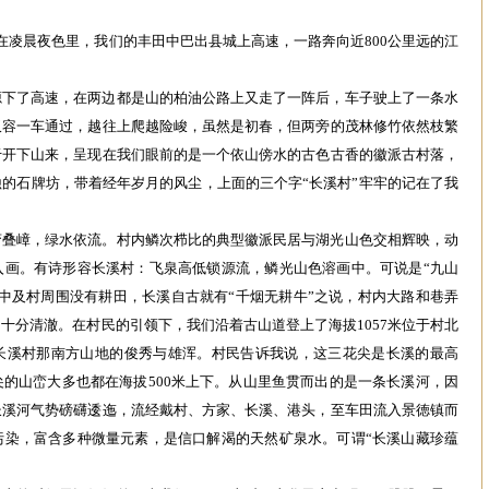
在凌晨夜色里，我们的丰田中巴出县城上高速，一路奔向近800公里远的江
源下了高速，在两边都是山的柏油公路上又走了一阵后，车子驶上了一条水
仅容一车通过，越往上爬越险峻，虽然是初春，但两旁的茂林修竹依然枝繁
于开下山来，呈现在我们眼前的是一个依山傍水的古色古香的徽派古村落，
的石牌坊，带着经年岁月的风尘，上面的三个字“长溪村”牢牢的记在了我
峦叠嶂，绿水依流。村内鳞次栉比的典型徽派民居与湖光山色交相辉映，动
入画。有诗形容长溪村：飞泉高低锁源流，鳞光山色溶画中。可说是“九山
中及村周围没有耕田，长溪自古就有“千烟无耕牛”之说，村内大路和巷弄
十分清澈。在村民的引领下，我们沿着古山道登上了海拔1057米位于村北
长溪村那南方山地的俊秀与雄浑。村民告诉我说，这三花尖是长溪的最高
的山峦大多也都在海拔500米上下。从山里鱼贯而出的是一条长溪河，因
长溪河气势磅礴逶迤，流经戴村、方家、长溪、港头，至车田流入景徳镇而
污染，富含多种微量元素，是信口解渴的天然矿泉水。可谓“长溪山藏珍蕴