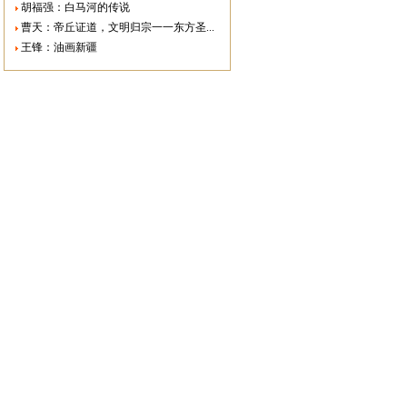
胡福强：白马河的传说
曹天：帝丘证道，文明归宗一一东方圣...
王锋：油画新疆