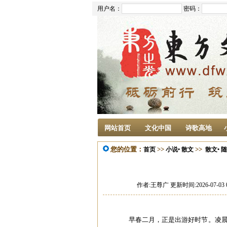
用户名：
密码：
网站首页
文化中国
诗歌高地
您的位置：
>>
>>
首页
小说• 散文
散文• 
作者:王尊广 更新时间:2026-07-03 
早春二月，正是出游好时节。凌晨