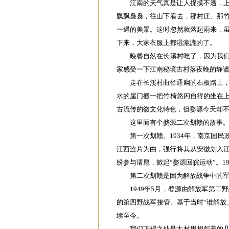
江南的天气真是让人捉摸不透，
飘飘袅袅，往山下看去，那村庄、那
一遇的美景。这时忽然就落起雨来，
下来，大家衣服上都湿漉漉的了。
晚餐自然在长溪村吃了，因为我们
家感受一下江南秘境古村落夜晚的静
走在长溪村曲径通幽的石板路上
水的屋门搬一把竹椅悠闲自得的坐在
古流传的徽文化特色，但婺源今天却
这里面有个婺源二次划赣的故事
第一次划赣。1934年，南京国
江西连片为由，强行将其从安徽划入‌
纷参与请愿，掀起“婺源回皖运动”。194
‌第二次划赣是因为解放战争中的军
1949年5月，婺源由解放军‌第
的‌第四野战军‌接管。基于当时“谁解
续至今。
我们下榻之处是古村里相邻着的