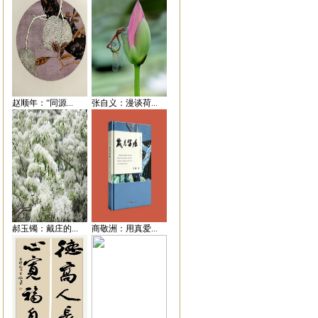
赵顺年：“同源...
张自义：漫谈荷...
郝玉镯：戴庄的...
商敬洲：用真爱...