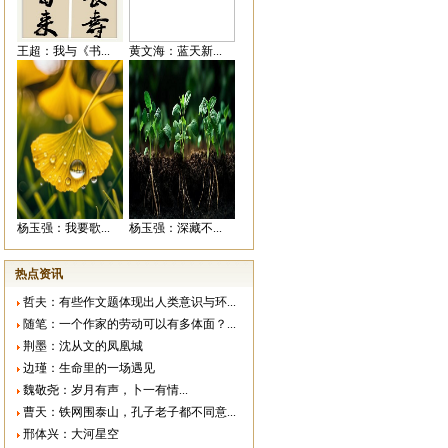
王超：我与《书...
黄文海：蓝天新...
杨玉强：我要歌...
杨玉强：深藏不...
热点资讯
哲夫：有些作文题体现出人类意识与环...
随笔：一个作家的劳动可以有多体面？...
荆墨：沈从文的凤凰城
边瑾：生命里的一场遇见
魏敬尧：岁月有声，卜一有情...
曹天：铁网围泰山，孔子老子都不同意...
邢体兴：大河星空