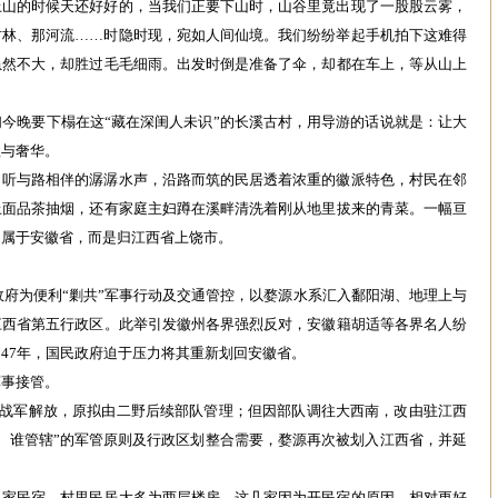
上山的时候天还好好的，当我们正要下山时，山谷里竟出现了一股股云雾，
竹林、那河流……时隐时现，宛如人间仙境。我们纷纷举起手机拍下这难得
虽然不大，却胜过毛毛细雨。出发时倒是准备了伞，却都在车上，等从山上
今晚要下榻在这“藏在深闺人未识”的长溪古村，用导游的话说就是：让大
谧与奢华。
，听与路相伴的潺潺水声，沿路而筑的民居透着浓重的徽派特色，村民在邻
上面品茶抽烟，还有家庭主妇蹲在溪畔清洗着刚从地里拔来的青菜。一幅亘
不属于安徽省，而是归江西省上饶市。
。
民政府为便利“剿共”军事行动及交通管控，以婺源水系汇入鄱阳湖、地理上与
江西省第五行政区‌。‌此举引发徽州各界强烈反对，安徽籍胡适等各界名人纷
7年，国民政府迫于压力将其重新划回‌安徽省‌。‌‌
事接管‌。
二野战军‌解放，原拟由二野后续部队管理；但因部队调往大西南，改由驻江西
放、谁管辖”的军管原则及行政区划整合需要，婺源再次被划入‌江西省‌，并延
几家民宿。村里民居大多为两层楼房，这几家因为开民宿的原因，相对更好