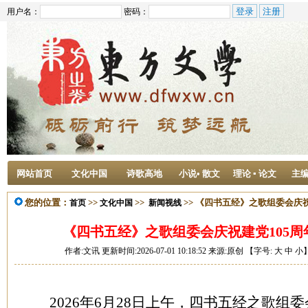
用户名：
密码：
网站首页
文化中国
诗歌高地
小说• 散文
理论 ▪ 论文
主
您的位置：
>>
>>
>> 《四书五经》之歌组委会庆
首页
文化中国
新闻视线
《四书五经》之歌组委会庆祝建党105
作者:文讯 更新时间:2026-07-01 10:18:52 来源:原创 【字号:
大
中
小
2026年6月28日上午，四书五经之歌组