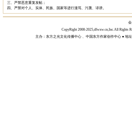
三、严禁恶意重复发帖；
四、严禁对个人、实体、民族、国家等进行漫骂、污蔑、诽谤。
会
CopyRight 2008-2025,dfwxw.cn,Inc.All Rig
主办：东方之光文化传播中心 、中国东方作家创作中心 ● 地址：山东济宁市