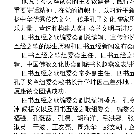
他说：今天座谈会的主要议题是，践行
重要讲话精神，在党的旗帜下，以习近平
扬中华优秀传统文化，传承孔子文化.儒家
乐力量，营造和构建人类社会的文明与进步
四书五经之歌编委会副总编辑、宣传部
五经之歌的诞生历程和四书五经新闻发布会
四书五经之歌组委会主任、四书五经之
辑、中国佛教文化协会副秘书长赵燕发表讲
四书五经之歌组委会常务副主任、四书
孔子奖章组委会秘书长邢学坤因出差外地
愿座谈会圆满成功。
四书五经之歌编委会副总编辑盛克、孔
冰.候振安以及四书五经之歌组委会、编委
福强、孔薇薇、孔凛、胡海洋、毛洪娜、张
淑英、于波、王友亮、周永华、彭文朝，