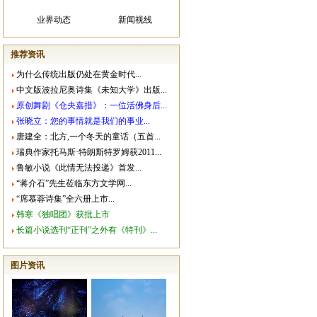
业界动态
新闻视线
推荐资讯
为什么传统出版仍处在黄金时代...
中文版波拉尼奥诗集《未知大学》出版...
原创舞剧《仓央嘉措》：一位活佛身后...
张晓立：您的事情就是我们的事业...
唐建全：北方,一个冬天的童话（五首...
瑞典作家托马斯·特朗斯特罗姆获2011...
鲁敏小说《此情无法投递》首发...
“蒋介石”先生莅临东方文学网...
“席慕蓉诗集”全六册上市...
韩寒《独唱团》获批上市
长篇小说选刊“正刊”之外有《特刊》...
图片资讯