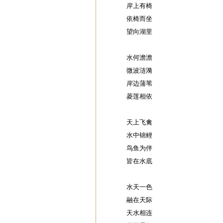
岸上有椅
依椅而坐
望向湖里
水何澹澹
微波涟漪
岸边蒲苇
菱莲相依
天上飞禽
水中锦鲤
鸟鱼为伴
皆在水底
水天一色
融在天际
天水相连