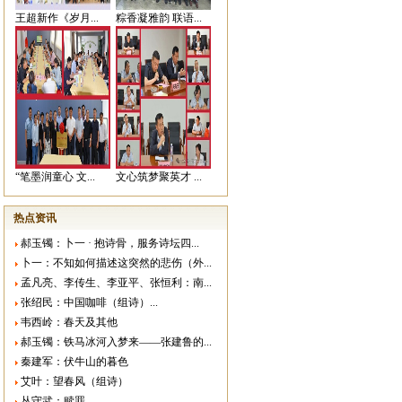
王超新作《岁月...
粽香凝雅韵 联语...
“笔墨润童心 文...
文心筑梦聚英才 ...
热点资讯
郝玉镯：卜一 · 抱诗骨，服务诗坛四...
卜一：不知如何描述这突然的悲伤（外...
孟凡亮、李传生、李亚平、张恒利：南...
张绍民：中国咖啡（组诗）...
韦西岭：春天及其他
郝玉镯：铁马冰河入梦来——张建鲁的...
秦建军：伏牛山的暮色
艾叶：望春风（组诗）
丛守武：赎罪