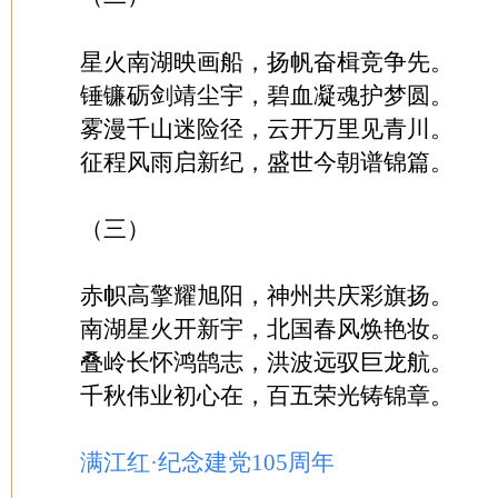
星火南湖映画船，扬帆奋楫竞争先。
锤镰砺剑靖尘宇，碧血凝魂护梦圆。
雾漫千山迷险径，云开万里见青川。
征程风雨启新纪，盛世今朝谱锦篇。
（三）
赤帜高擎耀旭阳，神州共庆彩旗扬。
南湖星火开新宇，北国春风焕艳妆。
叠岭长怀鸿鹄志，洪波远驭巨龙航。
千秋伟业初心在，百五荣光铸锦章。
满江红·纪念建党105周年