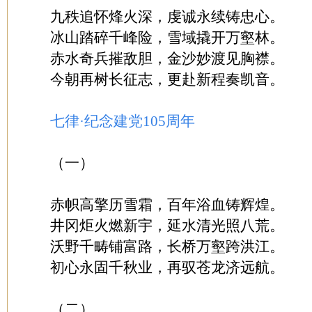
九秩追怀烽火深，虔诚永续铸忠心。
冰山踏碎千峰险，雪域撬开万壑林。
赤水奇兵摧敌胆，金沙妙渡见胸襟。
今朝再树长征志，更赴新程奏凯音。
七律·
纪念建党105周年
（一）
赤帜高擎历雪霜，百年浴血铸辉煌。
井冈炬火燃新宇，延水清光照八荒。
沃野千畴铺富路，长桥万壑跨洪江。
初心永固千秋业，再驭苍龙济远航。
（二）