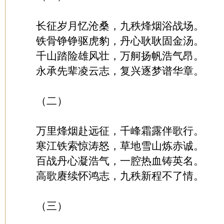
长征岁月忆沧桑，九秩烽烟浴战场。
铁骨铮铮驱虎豹，丹心耿耿固金汤。
千山踏险雄风壮，万舸扬帆浩气昂。
永承先辈凌云志，复兴逐梦谱华章。
（二）
万里烽烟赴远征，千峰霜露伴歌行。
寒江铁索惊涛怒，草地雪山炼赤诚。
百战丹心凝浩气，一腔热血铸英名。
高歌赓续怀鸿志，九秩新程不了情。
（三）