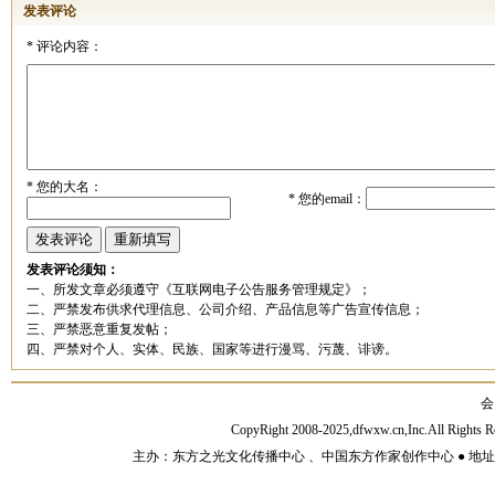
发表评论
*
评论内容：
*
您的大名：
*
您的email：
发表评论须知：
一、所发文章必须遵守《互联网电子公告服务管理规定》；
二、严禁发布供求代理信息、公司介绍、产品信息等广告宣传信息；
三、严禁恶意重复发帖；
四、严禁对个人、实体、民族、国家等进行漫骂、污蔑、诽谤。
会
CopyRight 2008-2025,dfwxw.cn,Inc.All Rig
主办：东方之光文化传播中心 、中国东方作家创作中心 ● 地址：山东济宁市