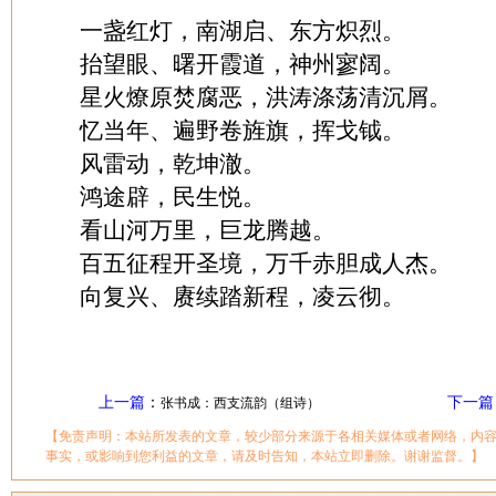
一盏红灯，南湖启、东方炽烈。
抬望眼、曙开霞道，神州寥阔。
星火燎原焚腐恶，洪涛涤荡清沉屑。
忆当年、遍野卷旌旗，挥戈钺。
风雷动，乾坤澈。
鸿途辟，民生悦。
看山河万里，巨龙腾越。
百五征程开圣境，万千赤胆成人杰。
向复兴、赓续踏新程，凌云彻。
上一篇
：
下一篇
张书成：西支流韵（组诗）
【免责声明：本站所发表的文章，较少部分来源于各相关媒体或者网络，内
事实，或影响到您利益的文章，请及时告知，本站立即删除。谢谢监督。】