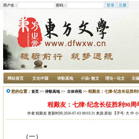
用户名：
密码：
网站首页
文化中国
诗歌高地
小说• 散文
理论 ▪ 论文
主
您的位置：
>>
>>
>> 程殿友：七律·纪念长征胜利
首页
诗歌高地
古体诗苑
程殿友：七律·纪念长征胜利90
作者:程殿友 更新时间:2026-07-03 08:03:31 来源:原创 【字号:
大
中
小
（一）