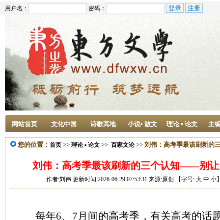
用户名：
密码：
网站首页
文化中国
诗歌高地
小说• 散文
理论 ▪ 论文
主
您的位置：
>>
>>
>> 刘伟：高考季最该刷新的
首页
理论 ▪ 论文
百家文论
刘伟：高考季最该刷新的三个认知——别让
作者:刘伟 更新时间:2026-06-29 07:53:31 来源:原创 【字号:
大
中
小
每年6、7月间的高考季，有关高考的话