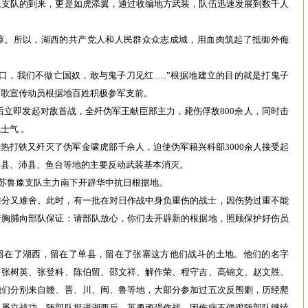
豫支队的到来，更是如虎添翼，通过收编地方武装，队伍迅速发展到数千人
障。所以，湖西的共产党人和人民群众众志成城，用血肉筑起了抵御外侮
，我们不做亡国奴，敢与鬼子刀见红......”根据地建立的目的就是打鬼子
首歌宣传动员根据地百姓积极参军支前。
湖西后立即发起对敌首战，全歼伪军王献臣部主力，毙伤俘敌‌800余人‌，同时击
士气 。
打铁又歼灭了伪军金啸虎部‌千余人‌，迫使伪军籍兴科部‌3000余人‌接受起
丰县、沛县、鱼台等地的主要反动武装基本消灭。
令，苏鲁豫支队主力南下开辟华中抗日根据地。
难分又难舍。此时，有一批在对日作战中身负重伤的战士，因伤势过重不能
着胸脯向部队保证：请部队放心，你们去开辟新的根据地，照顾保护好伤员
留在了湖西，留在了单县，留在了张寨这方他们战斗的土地。他们的名字
、张树英、张登科、陈伯留、邵文祥、解作荣、程守吉、高锦文、赵文胜、
他们分别来自赣、晋、川、闽、鲁等地，大部分参加过五次反围剿，历经爬
，屡立战功。随部队挺进湖西后，英勇顽强作战，因伤病不便跟随部队继续