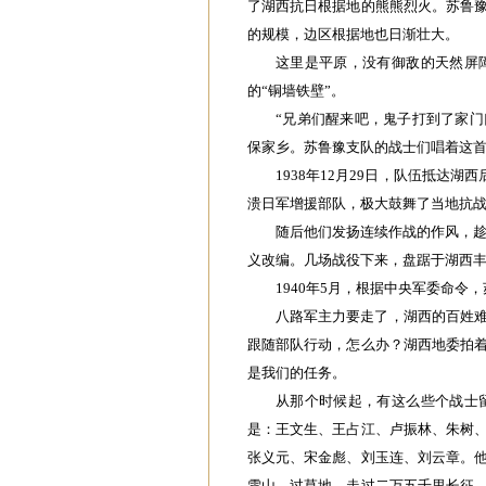
了湖西抗日根据地的熊熊烈火。苏鲁
的规模，边区根据地也日渐壮大。
这里是平原，没有御敌的天然屏
的“铜墙铁壁”。
“兄弟们醒来吧，鬼子打到了家门口
保家乡。苏鲁豫支队的战士们唱着这
‌1938年12月29日，队伍抵达
溃日军增援部队，极大鼓舞了当地抗战
‌随后他们发扬连续作战的作风，趁热
义改编。几场战役下来，盘踞于湖西
‌1940年5月，根据中央军委命
八路军主力要走了，湖西的百姓
跟随部队行动，怎么办？湖西地委拍
是我们的任务。
从那个时候起，有这么些个战士
是：王文生、王占江、卢振林、朱树
张义元、宋金彪、刘玉连、刘云章。
雪山、过草地，走过二万五千里长征