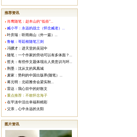
推荐资讯
肖鹰随笔：赵本山的“低俗”...
臧小平：永远的战士（怀念臧老）...
叶庆瑞：听雨南山（外一篇）...
鲁敏：哥廷根随笔三则
冯骥才：进天堂的吴冠中
随笔：一个作家的劳动可以有多体面？...
哲夫：有些作文题体现出人类意识与环...
荆墨：沈从文的凤凰城
麦家：势利的中国出版界(随笔）...
蒋元明：北碚雅舍会梁实秋...
雷达：我心目中的好散文
重点推荐：不敢怀念海子
在平淡中活出幸福和精彩
父亲，心中永远的太阳
图片资讯