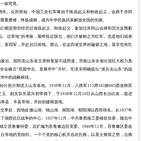
，一探究竟。
0周年。众所周知，中国工农红军肇始于南昌起义和秋收起义，会师于井冈
经重重磨难，终炼成钢，成为中华民族武装解放全国的先驱。
他们都是那些经历过南昌起义、秋收起义，参加过井冈山会师和历次反围剿
山、过草地”的考验，最终抵达陕北，他们才被称之为红军。也是他们或者
军、新四军，开赴抗日前线。那么，在这四省交界的偏僻之地，莫非也有红
沦为敌后。国民党山东省主席韩复榘不战而逃，导致山东全省出现巨大‌权力真
届六中全会确立“巩固华北、发展华中”方针。毛泽东明确提出‌“派兵去山东”‌的战
华中的战略枢纽 。
分批分期进入山东各地。1938年12月，八路军115师343旅685团改称‌苏
玉、副支队长梁兴初带领下，于‌1938年12月10日‌从山西长治出发，挺进
以西的单县、丰县等地，开始创建根据地。
省交界处，因地处微山湖、独山湖、南阳湖、昭阳湖以西而得名。从1937年
了湖西抗日战争的中心。1937年12月，中共鲁西南工委移驻张寨，随后中
，成立苏鲁豫特委，后扩编为苏鲁豫边区党委。1940年11月，苏鲁豫区委改
鱼台等地的党组织。一个个党的核心机关在此扎根，以星火燎原之势，点燃