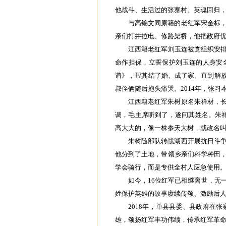
他战斗、生活过的张寨村。英魂回归
与高锦文同原籍的老红军宋金标
亲们打井拉电、修路架桥，他把政府
江西籍老红军刘玉连被党组织安排
命作担保，立誓保护刘玉连的人身安
谱》，帮其结了婚、成了家。直到解放
叔侄俩随后抱头痛哭。2014年，张
江西籍老红军朱树原名朱祥材，
调，毛主席听到了，遂问其姓名。朱
高大大的，像一株参天大树，就改名叫
朱树随部队转战湖西开展抗日斗
他分到了土地，带领乡亲们科学种田
学会骑行，而是专供全村人应急使用。
如今，16位红军已相继离世，无
姓保护英雄的故事赓续传颂、激励后
2018年，单县县委、县政府在张
雄，颂扬红军丰功伟绩，传承红军革