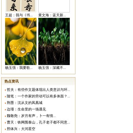
王超：我与《书...
黄文海：蓝天新...
杨玉强：我要歌...
杨玉强：深藏不...
热点资讯
哲夫：有些作文题体现出人类意识与环...
随笔：一个作家的劳动可以有多体面？...
荆墨：沈从文的凤凰城
边瑾：生命里的一场遇见
魏敬尧：岁月有声，卜一有情...
曹天：铁网围泰山，孔子老子都不同意...
邢体兴：大河星空