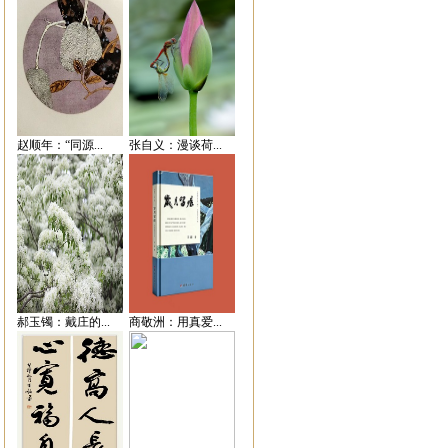
赵顺年：“同源...
张自义：漫谈荷...
郝玉镯：戴庄的...
商敬洲：用真爱...