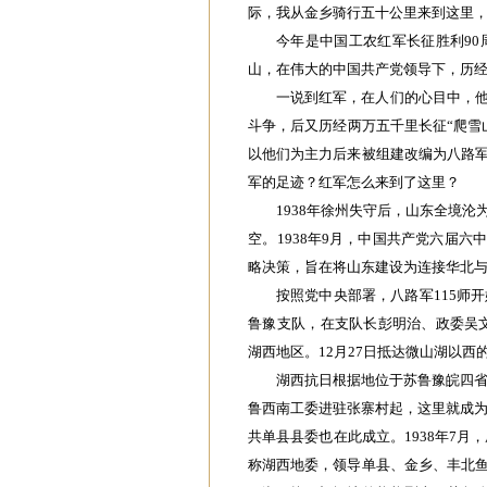
际，我从金乡骑行五十公里来到这里
今年是中国工农红军长征胜利9
山，在伟大的中国共产党领导下，历
一说到红军，在人们的心目中，
斗争，后又历经两万五千里长征“爬雪
以他们为主力后来被组建改编为八路
军的足迹？红军怎么来到了这里？
1938年徐州失守后，山东全境
空‌。‌‌1938年9月，中国共产党六
略决策，旨在将山东建设为连接华北与
按照党中央部署，八路军115师开始
鲁豫支队‌，在支队长彭明治、政委吴文
湖西地区。‌12月27日‌抵达微山湖
‌湖西抗日根据地位于苏鲁豫皖四
鲁西南工委进驻张寨村起，这里就成为
共单县县委也在此成立。1938年7月
称湖西地委，领导单县、金乡、丰北