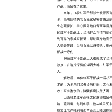
作战，而留在了这里。
当年，16位红军干部战士被湖西
乡、高韦庄镇的老百姓家秘密养伤治
生忘死保护。担心因外地口音而暴露
的红军干部战士，当地群众习惯与他们
到可靠的亲戚家暂避，帮助藏身地窨
人抓去带路，当地百姓以身替换，把
部战士疗伤……
16位红军干部战士大都改成了当
故乡，在这片深情的湖西大地，红军
人。
解放后，16位红军干部战士居功
术的，为乡亲们义务诊病疗疾；文化程
收；家有盈余的，慷慨解囊扶贫济困
山西籍老红军高锦文的脑部残留
路、疏河道。每到冬季，他从城里买来
锦文让老伴推到湖西革命烈士陵园探