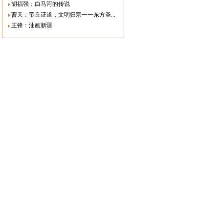
胡福强：白马河的传说
曹天：帝丘证道，文明归宗一一东方圣...
王锋：油画新疆