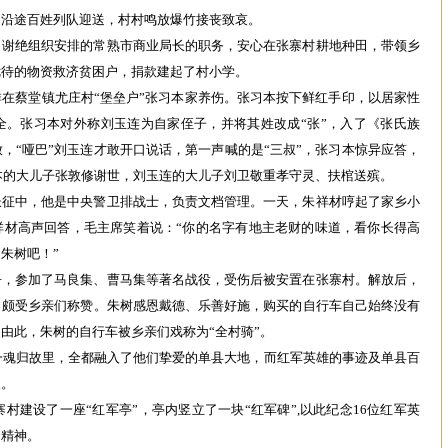
，沿途百姓列队迎送，村村鸣放爆竹接丧致哀。
，谢绝组织安排的常熟市商业局长的职务，安心在张寨村耕地种田，带领乡
优待的物资救济贫困户，捐款建起了村小学。
在蔡堂镇尤庄村“堡垒户”张习本家养伤。张习本按下鲜红手印，以居家性
全。张习本对外称刘玉连为自家侄子，并将其姓改成“张”，入了《张氏族
，“哑巴”刘玉连才敢开口说话，第一声喊的是“三叔”，张习本惊异应答，
习本的大儿子张敦修谢世，刘玉连的大儿子刘卫敬重孝守灵、扶棺送殡。
长征中，他是中央警卫排战士，负责文档管理。一天，朱祥材哼起了家乡小
祥材高声回答，毛主席笑着说：“你的名字有地主老财的味道，看你长得高
朱树吧！”
争，参加了马良集、曹马集等著名战役，受伤后被安置在张寨村。解放后，
，颇受乡亲们称赞。朱树感恩戴德、乐善好施，购买的自行车自己始终没有
由此，朱树的自行车被乡亲们戏称为“全村骑”。
一魂归故里，全都融入了他们挚爱的单县大地，而红军英雄的事迹及单县百
人。
寨村建设了一座“红军亭”，亭内竖立了一块“红军碑”,以此纪念16位红军英
命精神。