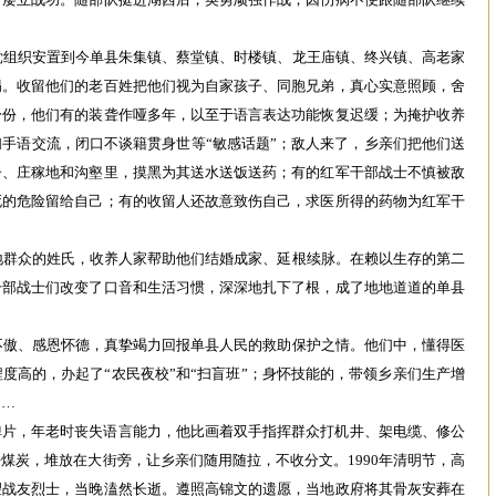
党组织安置到今单县朱集镇、蔡堂镇、时楼镇、龙王庙镇、终兴镇、高老家
病。收留他们的老百姓把他们视为自家孩子、同胞兄弟，真心实意照顾，舍
身份，他们有的装聋作哑多年，以至于语言表达功能恢复迟缓；为掩护收养
手语交流，闭口不谈籍贯身世等“敏感话题”；敌人来了，乡亲们把他们送
子、庄稼地和沟壑里，摸黑为其送水送饭送药；有的红军干部战士不慎被敌
死的危险留给自己；有的收留人还故意致伤自己，求医所得的药物为红军干
地群众的姓氏，收养人家帮助他们结婚成家、延根续脉。在赖以生存的第二
干部战士们改变了口音和生活习惯，深深地扎下了根，成了地地道道的单县
不傲、感恩怀德，真挚竭力回报单县人民的救助保护之情。他们中，懂得医
度高的，办起了“农民夜校”和“扫盲班”；身怀技能的，带领乡亲们生产增
……
弹片，年老时丧失语言能力，他比画着双手指挥群众打机井、架电缆、修公
煤炭，堆放在大街旁，让乡亲们随用随拉，不收分文。1990年清明节，高
望战友烈士，当晚溘然长逝。遵照高锦文的遗愿，当地政府将其骨灰安葬在