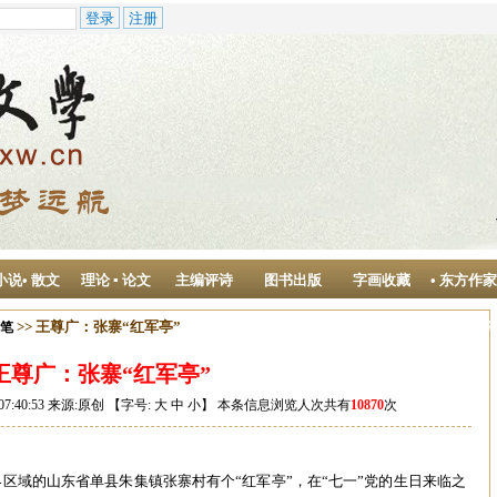
小说• 散文
理论 ▪ 论文
主编评诗
图书出版
字画收藏
• 东方作
作中心
>> 王尊广：张寨“红军亭”
随笔
王尊广：张寨“红军亭”
07:40:53 来源:原创 【字号:
大
中
小
】 本条信息浏览人次共有
10870
次
区域的山东省单县朱集镇张寨村有个“红军亭”，在“七一”党的生日来临之