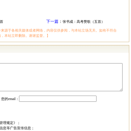
下一篇
：
首
张书成：高考赞歌（五首）
分来源于各相关媒体或者网络，内容仅供参阅，与本站立场无关。如有不符合
知，本站立即删除。谢谢监督。】
*
您的email：
管理规定》；
信息等广告宣传信息；