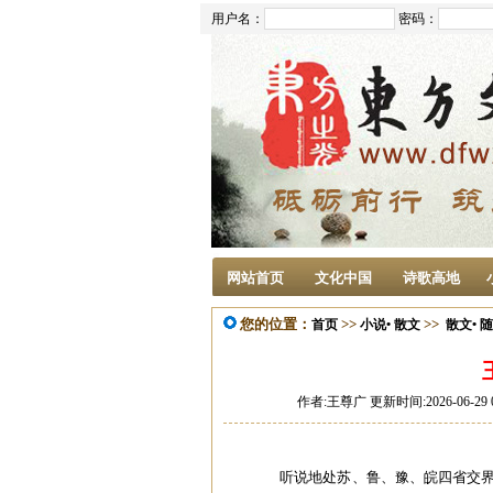
用户名：
密码：
网站首页
文化中国
诗歌高地
您的位置：
>>
>>
首页
小说• 散文
散文• 
作者:王尊广 更新时间:2026-06-29 
听说地处苏、鲁、豫、皖四省交界