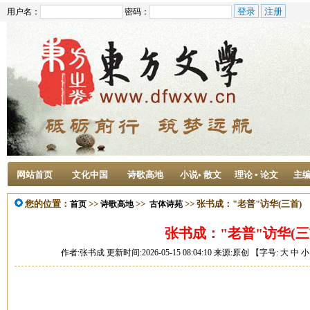
用户名：
密码：
网站首页
文化中国
诗歌高地
小说• 散文
理论 ▪ 论文
主
您的位置：
>>
>>
>> 张书成："老普"访华(三首)
首页
诗歌高地
古体诗苑
张书成："老普"访华(三
作者:张书成 更新时间:2026-05-15 08:04:10 来源:原创 【字号:
大
中
小