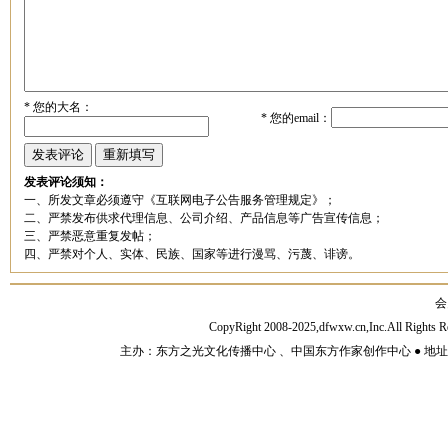
*
您的大名：
*
您的email：
发表评论须知：
一、所发文章必须遵守《互联网电子公告服务管理规定》；
二、严禁发布供求代理信息、公司介绍、产品信息等广告宣传信息；
三、严禁恶意重复发帖；
四、严禁对个人、实体、民族、国家等进行漫骂、污蔑、诽谤。
会
CopyRight 2008-2025,dfwxw.cn,Inc.All Rig
主办：东方之光文化传播中心 、中国东方作家创作中心 ● 地址：山东济宁市