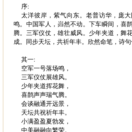
序:
太洋彼岸，紫气向东。老普访华，庞大
鸣。中国军人，岿然不动。下车瞬间，喜
腾。三军仪仗，雄壮威风。少年夹道，舞
成。同步天坛，共祈年丰。欣然命笔，诗句
其一:
空军一号落场鸣，
三军仪仗展雄风。
少年夹道挥花舞，
喜鹊声声瑞气腾。
会谈融通开远景，
天坛共祝祈年丰。
小满盈盈夏勃发，
中美融融向繁荣。