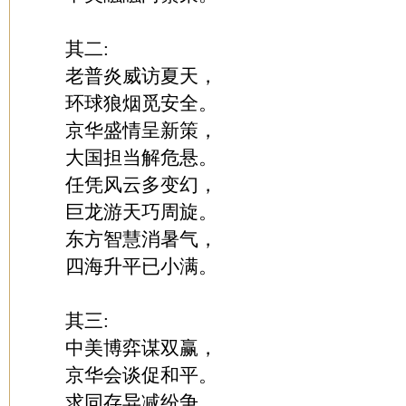
其二:
老普炎威访夏天，
环球狼烟觅安全。
京华盛情呈新策，
大国担当解危悬。
任凭风云多变幻，
巨龙游天巧周旋。
东方智慧消暑气，
四海升平已小满。
其三:
中美博弈谋双赢，
京华会谈促和平。
求同存异减纷争，