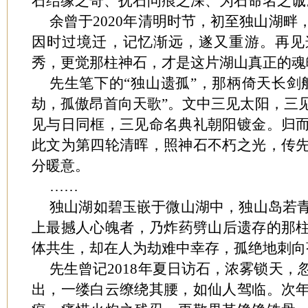
石结缘之奇、抚石问痕之深、为石命名之诚
余曾于2020年清明时节，初至独山湖
因时过境迁，记忆渐远，遂又重游。再见
秀，更觉那柱神石，才是这片湖山真正的魂
先生笔下的“独山遗孤”，那柄倚天长剑
劫，孤傲昂首向天歌”。文中三见太阳，三
见与日同框，三见命名典礼朝阳镀金。归
此文为第四轮清晖，照神石不朽之光，传
分暖意。
……
独山湖如碧玉嵌于微山湖中，独山岛若
上最撼人心魄者，乃炸药劈山后遗存的那
体共生，却在人为劫难中幸存，孤绝地刺向
先生曾记2018年夏日访石，浓雾锁天
出，一缕白云缭绕其腰，如仙人驾临。次