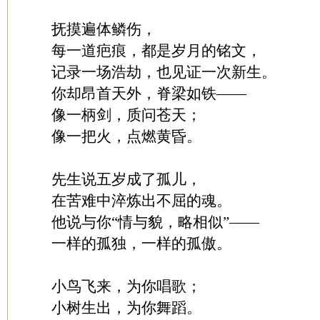
抚摸遍体鳞伤，
每一道疤痕，都是岁月的铭文，
记录一场浩劫，也见证一次新生。
你却昂首天外，脊梁如铁——
像一柄剑，质问苍天；
像一把火，点燃黄昏。
先生说五岁成了孤儿，
在苦难中淬炼出不屈的魂。
他说与你“情与貌，略相似”——
一样的孤独，一样的孤傲。
小鸟飞来，为你唱歌；
小树生出，为你舞蹈。