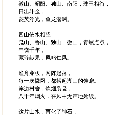
微山、昭阳、独山、南阳，珠玉相衔，
日出斗金，
菱芡浮光，鱼龙潜渊。
四山依水相望——
凫山、鲁山、独山、微山，青螺点点，
丰饶千年，
藏珍献果，凤鸣仁风。
渔舟穿梭，网阵起落，
每一次撒网，都捞起湖山的馈赠。
岸边村舍，炊烟袅袅，
八千年烟火，在风中无声地延续。
这片山水，育化了神石，