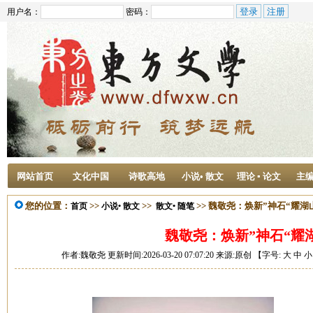
用户名：
密码：
网站首页
文化中国
诗歌高地
小说• 散文
理论 ▪ 论文
主
您的位置：
>>
>>
>> 魏敬尧：焕新”神石“耀湖
首页
小说• 散文
散文• 随笔
魏敬尧：焕新”神石“耀
作者:魏敬尧 更新时间:2026-03-20 07:07:20 来源:原创 【字号:
大
中
小