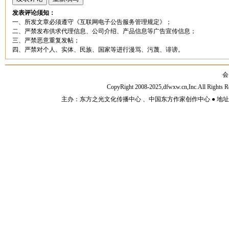
发表评论须知：
一、所发文章必须遵守《互联网电子公告服务管理规定》；
二、严禁发布供求代理信息、公司介绍、产品信息等广告宣传信息；
三、严禁恶意重复发帖；
四、严禁对个人、实体、民族、国家等进行漫骂、污蔑、诽谤。
会
CopyRight 2008-2025,dfwxw.cn,Inc.All Rig
主办：东方之光文化传播中心 、中国东方作家创作中心 ● 地址：山东济宁市