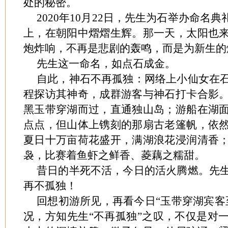
处的秘密。
2020年10月22日，先生为石举办命名
上，在朝阳中熠熠生辉。那一天，太阳也
炮炸响，不再是悲剧的轰鸣，而是为新生的
先生这一命名，如点石成金。
自此，神石不再孤独：网络上小仙女在
程探访其神奇，成群游客与神石打卡合影
黑玉带穿湖而过，直通独山岛；游船在湖
点点，但山体上镌刻的那扇古老篷帆，依
夏日十万亩荷花盛开，满湖浪花浸润清香
袅，比赛着鱼虾之鲜香、菱藕之糯甜。
昔日的半死不活，今日的活火腾燃。先
再不孤独！
回想初游所见，再看今日“玉带穿湖宾客
况，方知先生“不再孤独”之叹，不仅是对