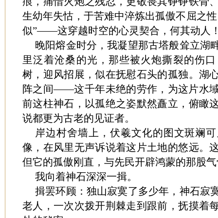
痕，痛惜火炮之残忍，更敬畏其铮铮铁骨
生幼年失怙，于苦难中淬炼出孤傲不屈之性
似”——这穿越时空的心灵契合，何其动人
晚阳熔金时分，我凝望那古塔般耸立湖
里泛着沧桑的光，那些被火炮撕裂的伤口
树，迎风招展，似在抚慰石头的孤独。湖
阵之间——这千年未绝的劳作，为这片水
前这柱神石，以孤绝之姿默然矗立，俯瞰
说都更为古老的见证者。
岸边村舍墙上，伏羲文化的图文斑斓可
像，在风里无声诉说着这片土地的悠远。
但它的孤傲刚直，与先民开辟鸿蒙的那股气
我向着神石深深一揖。
揖罢环顾：独山寂寞了多少年，神石寂
老人，一次次拨开荆棘走到跟前，抚摸着