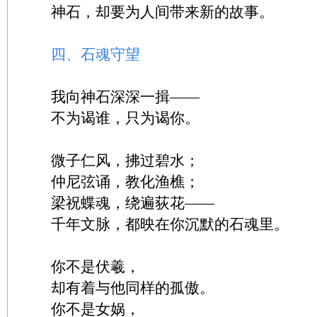
神石，却要为人间带来新的故事。
四、石魂守望
我向神石深深一揖——
不为谒谁，只为谒你。
微子仁风，拂过碧水；
仲尼弦诵，教化渔樵；
梁祝蝶魂，绕遍荻花——
千年文脉，都映在你沉默的石魂里。
你不是伏羲，
却有着与他同样的孤傲。
你不是女娲，