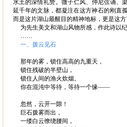
水土的深情礼赞。微子仁风、仲尼弦诵、
延千年的文脉，都凝注在这方神石的刚直
而是这片湖山最醒目的精神地标，更是这方
为先生美文和湖山风物所感，作此诗以
……
一、拨云见石
那年的雾，锁住高高的九重天，
锁住残破的半壁山，
锁住人间的渔火炊烟。
你在混沌中等待，等待一个缘——
忽然，云开一隙！
巨石拨雾而出，
一缕白云缭绕腰间，