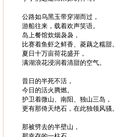
公路如乌黑玉带穿湖而过，
游船往来，载着欢声笑语。
岛上餐馆炊烟袅袅，
比赛着鱼虾之鲜香、菱藕之糯甜。
夏日十万亩荷花盛开，
满湖浪花浸润着清甜的空气。
昔日的半死不活，
今日的活火腾燃。
护卫着微山、南阳、独山三岛，
更有那倚天绝石，在此独领风骚。
那被劈去的半壁山，
那幸存的一柱石，