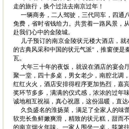
走的旅行，换个过法去南京过年！
一辆商务，二人驾驶，三代同车，四通
免费，省时省钱给力。共赏着一路风景，
赴我们心中的金陵城。
儿子预订的南京金陵状元楼大酒店，就
的古典风采和中国的状元气派"，推窗便是
瓦。
大年三十年的夜饭，就设在酒店的宴会
聚一堂，四十多桌，男女老少，南腔北调
红红火火，酒店安排得程序更加热烈，嘉
奖环节多多，满满的仪式感，浓浓的过年
诚地相互祝福，真心祝愿，这份温暖，直达
久负盛名的淮扬菜，满足了全家人的味
软兜长鱼鲜嫩爽滑，精致的状元糕，甜而
的南京烟火年味。一家人围坐一桌，筷箸