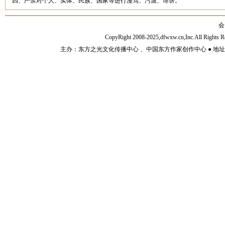
四、严禁对个人、实体、民族、国家等进行漫骂、污蔑、诽谤。
会
CopyRight 2008-2025,dfwxw.cn,Inc.All Rig
主办：东方之光文化传播中心 、中国东方作家创作中心 ● 地址：山东济宁市