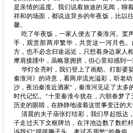
是亲情的温度。我们说着旅途的见闻，聊
祥和的场面，都说这异乡的年夜饭，比以
馨。
吃了年夜饭，一家人便去了秦淮河。桨
手，观赏那两岸繁华，共赏这一河月色。
方，也不必念归途远近，只想着身边家人
摩肩接踵中，虽略显拥挤，但心里却感到一
华灯全亮时，我们登上了画舫。灯影婆
秦淮河》的诗意，看两岸流光溢彩，听老幼
沙，夜泊秦淮近酒家"，秦淮河见证了太多
时代记忆。"十里秦淮今犹在，六朝春梦了
历史的眼睛，在静静地读着这世事变迁的大
清晨的夫子庙张灯结彩，我们早起抵达
子走过天下文枢牌坊，在泮池边数了数栏
诉我们"摸摸狮子头，考试不用愁"的趣俗