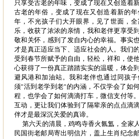
只享受古老的年味，变成了现在又创造着
古老的年俗，变成了现在又创造着新的年
年，不光孩子们大开眼界，见了世面，全
乐，收获了浓浓的亲情，我和老伴更享受
敬和关怀，感到了发自内心的幸福。事实
才是真正适应当下、适应社会的人。我们
受到春节所赋予的自由，轻松，祥和，使
心获得了一份真正踏踏实实的温暖，体会
避风港和加油站。我和老伴也通过同孩子
须"活到老学到老"的内涵，不仅学会了如
程，也学会了如何滴滴打车，微信支付等
互动，更让我们体验到了隔辈亲的点点滴
伴才是最深沉关爱的真谛。
第六天的清晨，鸡鸣寺香火氤氲，全家
民国街老邮局寄出明信片，盖上生肖纪念