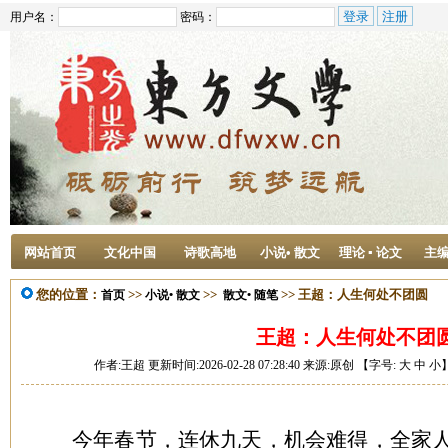
用户名：
密码：
网站首页
文化中国
诗歌高地
小说• 散文
理论 ▪ 论文
主
您的位置：
>>
>>
>> 王超：人生何处不团圆
首页
小说• 散文
散文• 随笔
王超：人生何处不团
作者:王超 更新时间:2026-02-28 07:28:40 来源:原创 【字号:
大
中
小
今年春节，连休九天，机会难得，全家