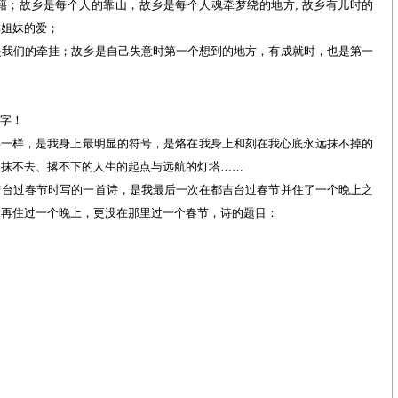
籍；故乡是每个人的靠山，故乡是每个人魂牵梦绕的地方; 故乡有儿时的
弟姐妹的爱；
是我们的牵挂；故乡是自己失意时第一个想到的地方，有成就时，也是第一
名字！
个字一样，是我身上最明显的符号，是烙在我身上和刻在我心底永远抹不掉的
、抹不去、撂不下的人生的起点与远航的灯塔……
吉台过春节时写的一首诗，是我最后一次在都吉台过春节并住了一个晚上之
台再住过一个晚上，更没在那里过一个春节，诗的题目：