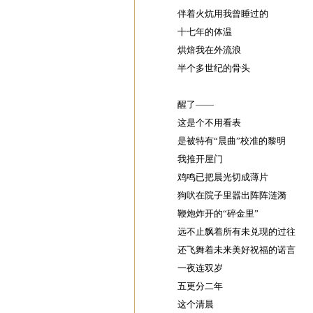
伴着火炕用我曾睡过的
十七年的体温
烘焙我在外流浪
半个多世纪的骨头
醒了——
这是个不用看表
是被特有“晨曲”校准的黎明
我推开屋门
鸡鸣已把晨光切成薄片
狗吠在院子里嚣出阵阵涟漪
鞭炮炸开的“碎金里”
远不止飘着所有未兑现的过往
还飞舞着未来美好祝福的诺言
一夜连双岁
五更分二年
这个清晨