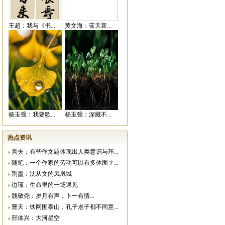
王超：我与《书...
黄文海：蓝天新...
杨玉强：我要歌...
杨玉强：深藏不...
热点资讯
哲夫：有些作文题体现出人类意识与环...
随笔：一个作家的劳动可以有多体面？...
荆墨：沈从文的凤凰城
边瑾：生命里的一场遇见
魏敬尧：岁月有声，卜一有情...
曹天：铁网围泰山，孔子老子都不同意...
邢体兴：大河星空