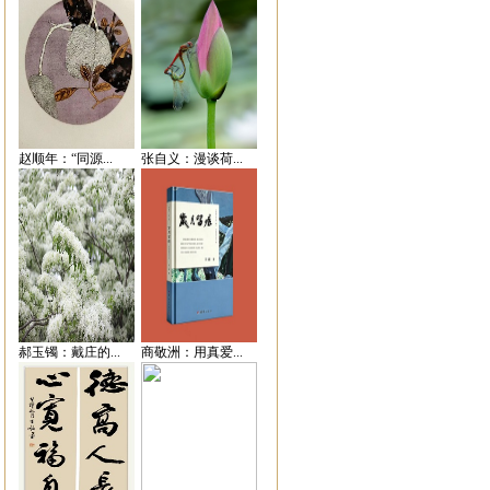
赵顺年：“同源...
张自义：漫谈荷...
郝玉镯：戴庄的...
商敬洲：用真爱...