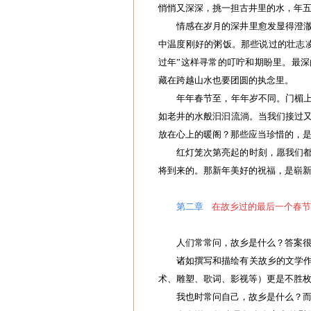
悄悄又深深，挑一担古井里的水，年
情感在岁月的深井里愈发显得澄
中温度刚好的粥饭。那些说过的壮志凌
过年”这样寻常的叮咛和期盼里。最深
藏在跨越山水也要团圆的执念里。
年年春节至，年年岁不同。门楣上
如老井的水般汩汩流淌。当我们接过
放在心上的暖阁？那些应当珍惜的，
红灯笼次第亮起的时刻，愿我们
将到来的。那新年美好的祝福，是崭
第二章
在故乡过的最后一个春节
人们常常问，故乡是什么？答案
诸如撰写和描绘有关故乡的文学
术、雕塑、歌词、影视等）更是不胜
我也时常问自己，故乡是什么？