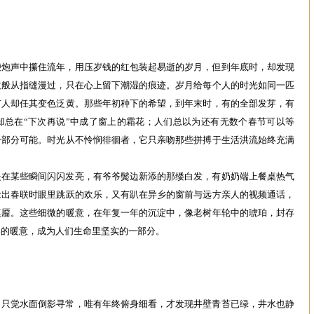
鞭炮声中攥住流年，用压岁钱的红包装起易逝的岁月，但到年底时，却发现
纹般从指缝漫过，只在心上留下潮湿的痕迹。岁月给每个人的时光如同一匹
有人却任其变色泛黄。那些年初种下的希望，到年末时，有的全部发芽，有
却总在“下次再说”中成了窗上的霜花；人们总以为还有无数个春节可以等
一部分可能。时光从不怜悯徘徊者，它只亲吻那些拼搏于生活洪流始终充满
是在某些瞬间闪闪发亮，有爷爷鬓边新添的那缕白发，有奶奶端上餐桌热气
念出春联时眼里跳跃的欢乐，又有趴在异乡的窗前与远方亲人的视频通话，
笑靥。这些细微的暖意，在年复一年的沉淀中，像老树年轮中的琥珀，封存
柔的暖意，成为人们生命里坚实的一部分。
，只觉水面倒影寻常，唯有年终俯身细看，才发现井壁青苔已绿，井水也静