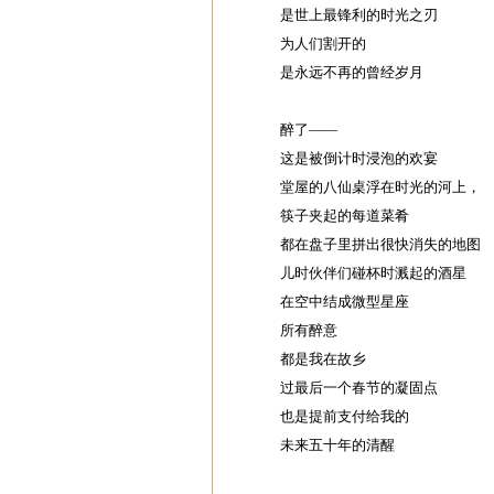
是世上最锋利的时光之刃
为人们割开的
是永远不再的曾经岁月
醉了——
这是被倒计时浸泡的欢宴
堂屋的八仙桌浮在时光的河上，
筷子夹起的每道菜肴
都在盘子里拼出很快消失的地图
儿时伙伴们碰杯时溅起的酒星
在空中结成微型星座
所有醉意
都是我在故乡
过最后一个春节的凝固点
也是提前支付给我的
未来五十年的清醒