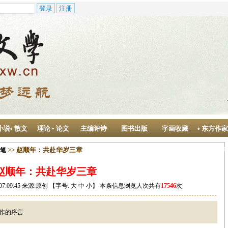
小说• 散文
理论 ▪ 论文
主编评诗
图书出版
字画收藏
• 东方作
作中心
>> 赵顺年：共赴华岁三章
随笔
赵顺年：共赴华岁三章
07:09:45 来源:原创 【字号:
大
中
小
】 本条信息浏览人次共有
17546
次
作的序言