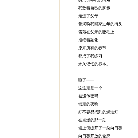
我数着自己的脚步
走进了父母
曾渴盼我回家过年的街头
雪落在父亲的睫毛上
拒绝着融化
原来所有的春节
都成了我练习
永久记忆的标本。
睡了——
这注定是一个
被遗传密码
锁定的夜晚
好不容易找到的煤油灯
在点燃的那一刻
墙上便绽开了一朵向日葵
向日葵开放的轮廓