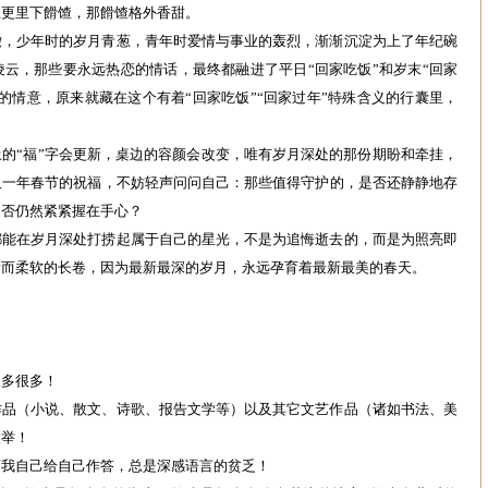
五更里下餶馇，那餶馇格外香甜。
澈，少年时的岁月青葱，青年时爱情与事业的轰烈，渐渐沉淀为上了年纪碗
云，那些要永远热恋的情话，最终都融进了平日“回家吃饭”和岁末“回家
的情意，原来就藏在这个有着“回家吃饭”“回家过年”特殊含义的行囊里，
的“福”字会更新，桌边的容颜会改变，唯有岁月深处的那份期盼和牵挂，
又一年春节的祝福，不妨轻声问问自己：那些值得守护的，是否还静静地存
是否仍然紧紧握在手心？
都能在岁月深处打捞起属于自己的星光，不是为追悔逝去的，而是为照亮即
新而柔软的长卷，因为最新最深的岁月，永远孕育着最新最美的春天。
很多很多！
作品（小说、散文、诗歌、报告文学等）以及其它文艺作品（诸如书法、美
枚举！
而我自己给自己作答，总是深感语言的贫乏！