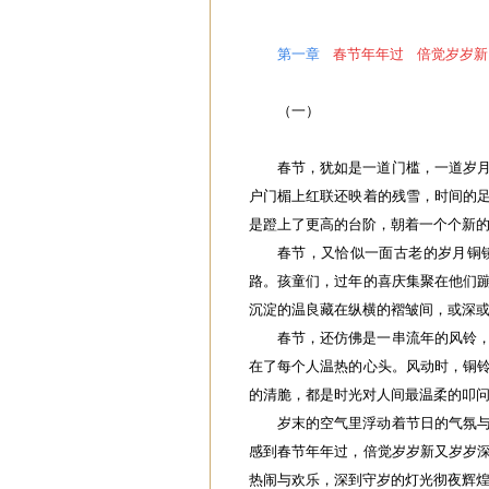
第一章
春节年年过 倍觉岁岁新
（一）
春节，犹如是一道门槛，一道岁
户门楣上红联还映着的残雪，时间的
是蹬上了更高的台阶，朝着一个个新
春节，又恰似一面古老的岁月铜
路。孩童们，过年的喜庆集聚在他们
沉淀的温良藏在纵横的褶皱间，或深
春节，还仿佛是一串流年的风铃
在了每个人温热的心头。风动时，铜
的清脆，都是时光对人间最温柔的叩
岁末的空气里浮动着节日的气氛
感到春节年年过，倍觉岁岁新又岁岁
热闹与欢乐，深到守岁的灯光彻夜辉