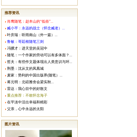
推荐资讯
肖鹰随笔：赵本山的“低俗”...
臧小平：永远的战士（怀念臧老）...
叶庆瑞：听雨南山（外一篇）...
鲁敏：哥廷根随笔三则
冯骥才：进天堂的吴冠中
随笔：一个作家的劳动可以有多体面？...
哲夫：有些作文题体现出人类意识与环...
荆墨：沈从文的凤凰城
麦家：势利的中国出版界(随笔）...
蒋元明：北碚雅舍会梁实秋...
雷达：我心目中的好散文
重点推荐：不敢怀念海子
在平淡中活出幸福和精彩
父亲，心中永远的太阳
图片资讯