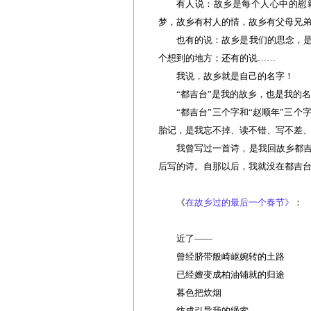
有人说：故乡是每个人心中的慰
梦，故乡有村人的情，故乡有父母兄
也有的说：故乡是我们的思念，
个想到的地方；还有的说……
我说，故乡就是自己的名字！
“都吉台”是我的故乡，也是我的
“都吉台”三个字和“赵顺年”三
胎记，是我忘不掉、读不错、写不差
我曾写过一首诗，是我回故乡都
后写的诗。自那以后，我就没在都吉
《
在故乡过的最后一个春节》
：
近了——
曾经脐带般崎岖婉转的土路
已经嬗变成柏油铺就的归途
暮色把炊烟
纺成引导我的绳索