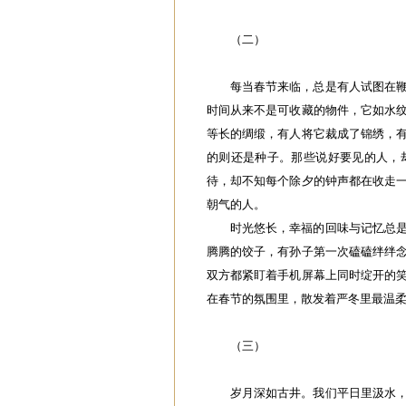
（二）
每当春节来临，总是有人试图在
时间从来不是可收藏的物件，它如水
等长的绸缎，有人将它裁成了锦绣，
的则还是种子。那些说好要见的人，
待，却不知每个除夕的钟声都在收走
朝气的人。
时光悠长，幸福的回味与记忆总
腾腾的饺子，有孙子第一次磕磕绊绊
双方都紧盯着手机屏幕上同时绽开的
在春节的氛围里，散发着严冬里最温
（三）
岁月深如古井。我们平日里汲水