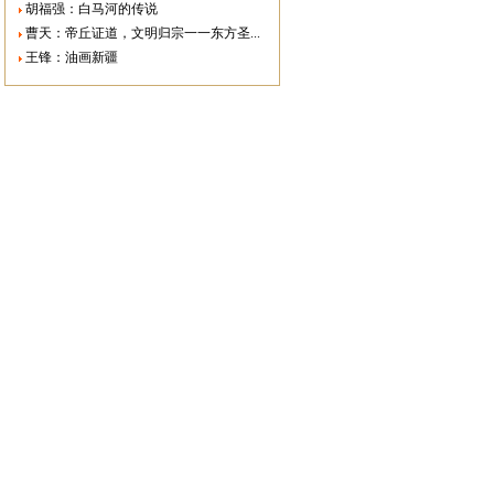
胡福强：白马河的传说
曹天：帝丘证道，文明归宗一一东方圣...
王锋：油画新疆