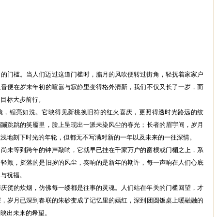
月的门槛。当人们迈过这道门槛时，腊月的风吹便转过街角，轻抚着家家户
足音便在岁末年初的喧嚣与寂静里变得格外清新，我们不仅又长了一岁，而
的目标大步前行。
镜，锃亮如洗。它映得见新桃换旧符的红火喜庆，更照得透时光路远的纹
蹦蹦跳跳的笑靥里，脸上呈现出一派未染风尘的春光；长者的眉宇间，岁月
或浅地刻下时光的年轮，但都无不写满对新的一年以及未来的一往深情。
，尚未等到跨年的钟声敲响，它就早已挂在千家万户的窗棂或门楣之上，系
铃轻颤，摇落的是旧岁的风尘，奏响的是新年的期许，每一声响在人们心底
问与祝福。
与庆贺的炊烟，仿佛每一缕都是往事的灵魂。人们站在年关的门槛回望，才
深，岁月已深到春联的朱砂变成了记忆里的嫣红，深到团圆饭桌上暖融融的
煌映出未来的希望。