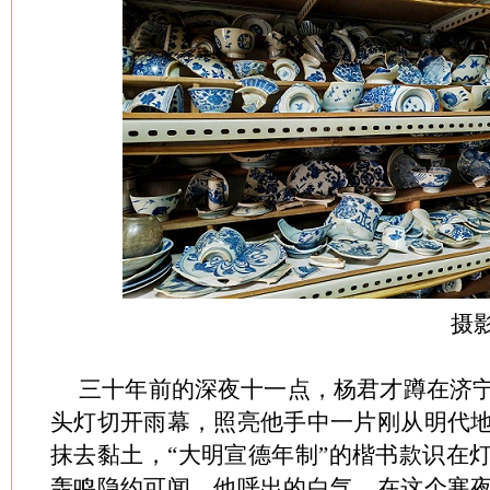
摄影 卜
三十年前的深夜十一点，杨君才蹲在济
头灯切开雨幕，照亮他手中一片刚从明代
抹去黏土，“大明宣德年制”的楷书款识在
轰鸣隐约可闻，他呼出的白气，在这个寒