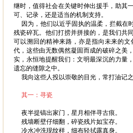
继时，值得社会在关键时伸出援手，助其
可、记录，还是适当的机制支持。
因为，他们以近乎固执的温柔，拦截在
残瓷碎瓦。他们打捞并拼接的，是我们共
可以溯回的精神来路，亦是指向未来的文
代，这些由无数偶然凝固而成的破碎之美
实，永恒地提醒我们：文明最深沉的力量
遗忘的缝隙之中。
我向这些人投以崇敬的目光，常打油记
其一：寻瓷
夜半提镐出家门，星月相伴寻古痕。
残墙断壁仔细翻，碎瓷残片如宝存。
冷水冲洗现纹样，细布轻拭露真身。