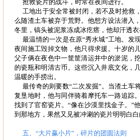
抢救瓷片的战斗，时常在夜间进行。
工地出于安全常被封闭，若不及时抢救
么随渣土车被弃于荒野。他想方设法潜入
冬里，镐头被泥浆冻成冰疙瘩，他却汗透衣
最温情的一次是在原“秀水城”工地。发
夜间施工毁掉文物，他只得求援。十岁的
父子俩在夜色中一筐筐清运井中的淤泥，
的瓷瓶和明清古币。这些沉入井底文化，
温暖的手捞出。
最传奇的则要数“二次发掘”。当渣土车
复垦地时，他与同伴骑着摩托车一路追踪
找到了官窑瓷片。“像在沙漠里找金子。”
到那地方，果然又见被冲涮的瓷片明明白白
五、“大片赢小片”，碎片的团圆法则