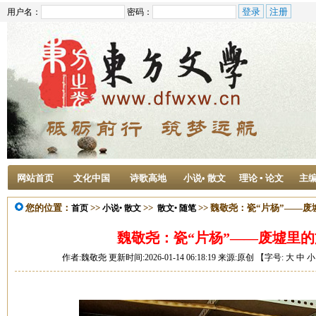
用户名：
密码：
网站首页
文化中国
诗歌高地
小说• 散文
理论 ▪ 论文
主
您的位置：
>>
>>
>> 魏敬尧：瓷“片杨”——
首页
小说• 散文
散文• 随笔
魏敬尧：瓷“片杨”——废墟里
作者:魏敬尧 更新时间:2026-01-14 06:18:19 来源:原创 【字号:
大
中
小