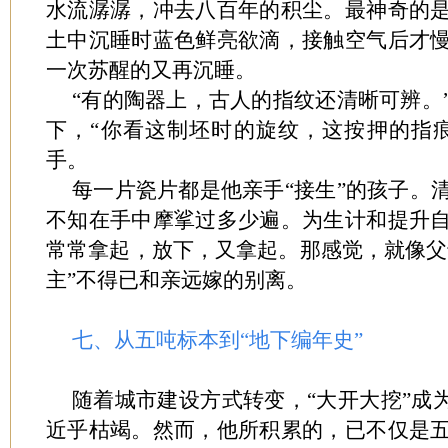
水流潺潺，冲去八百年的积尘。最神奇的
土中沉睡时蓝色鲜亮欲滴，接触空气后才
一次苏醒的又再沉睡。
“有的陶器上，古人的指纹还清晰可辨。
下，“你看这制坯时的旋纹，这按押的指
手。
每一片瓷片都是他亲手“接生”的孩子。
不知在手中摩挲过多少遍。为生计和提升
常常拿起，放下，又拿起。那感觉，就像父母
主”不得已和亲远嫁的别离。
七、从五吨标本到“地下编年史”
随着城市建设方式转变，“大开大挖”成
近乎枯竭。然而，他所积累的，已不仅是