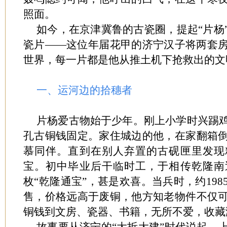
照面。
如今，在京津冀鲁的古瓷圈，提起“片杨
瓷片——这位年届花甲的济宁汉子将两套
世界，每一片都是他从推土机下抢救出的文
一、运河边的拾穗者
片杨爱古物始于少年。刚上小学时兴踢
孔古铜钱固定。家住城边的他，在家翻箱
慕同伴。直到在别人弃置的古砚匣里发现
宝。初中毕业后干临时工，于相传乾隆南
枚“乾隆通宝”，甚是欢喜。当兵时，约19
售，价格远高于废铜，他方知老物件不仅
铜钱到文房、瓷器、书籍，无所不爱，收藏