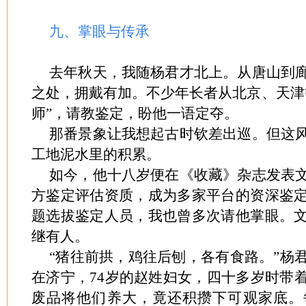
九、掌眼与传承
去年秋天，我随杨君才北上。从唐山到
之处，拥戴有加。不少年长者从北京、天津
师”，请教鉴定，盼他一语定夺。
那番景象让我想起古时钦差出巡。但这
工地泥水里的积累。
如今，他十八岁便在《收藏》杂志发表
方鉴定评估资质，成为多家平台的资深鉴
题选拔鉴定人员，我也曾多次请他掌眼。
继有人。
“猪往前拱，鸡往后刨，各有食路。”杨
在济宁，74岁的赵姓妇女，四十多岁时带
废品将他们养大，竟还积攒下可观家底。