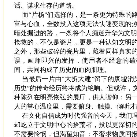
话、谋求生存的道路。
而“片杨”们选择的，是一条更为特殊的
富与心血，全数投入这项无法快速变现的
暗处掘进的路，一条将个人痴迷升华为文明
抢救的，不仅是瓷片，更是一种认知文明
之外，那些破碎的瓷片里，藏着同样真实
误，画师即兴的发挥，使用者不经意的磕
间，共同构成了历史的血肉肌理。
当最后一片由“大拆大建”留下的废墟消
历史”的传奇经历终将成为绝响。但或许，
种陈列在明亮恢弘的展厅，供人瞻仰；另
人的掌心温度里，需要俯身、触摸、倾听才
在文化自信成为时代强音的今天，我们
却屹立于文明中心的拾荒者，投以更深切
不需要怜悯，但渴望知音；不奢求物质回