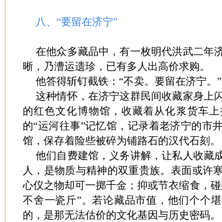
八、“要留在济宁”
在他众多藏品中，有一枚明代洪武二年
晰，乃漕运遗珍，已有多人出高价求购。
他答得斩钉截铁：“不卖。要留在济宁。”
这种情怀，在济宁这群民间收藏家身上
的红色文化博物馆，收藏着从化浆货车上
的“运河往事”记忆馆，记录着老济宁的市
馆，保存着险些被碎为铺路石的汉代石刻。
他们自费建馆，义务讲解，让私人收藏
人，是物质与精神的双重贵族。表面或许
心仪之物却可一掷千金；抑或节衣缩食，碰
不舍一瓷斤”。若论藏品市值，他们个个
的，是那无法估价的文化基因与历史密码。