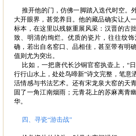
推开他的门，仿佛一脚踏入迭代时空。
大开眼界，甚觉养目。他的藏品确实让人
标本，在这里以残躯重展风采：汉晋的古
致、明清的绚烂。优质的瓷片，往往纹饰
确，若出自名窑口、品相佳，甚至带有明
值则尤为突出。
比如，一把唐代长沙铜官窑执壶上，“
行行山水上，处处鸟啼新”诗文完整，笔意
活情感与书法艺术。还有宋龙泉大窑的天
固了一角江南烟雨；元青花上的苏麻离青
华。
四、寻瓷“游击战”