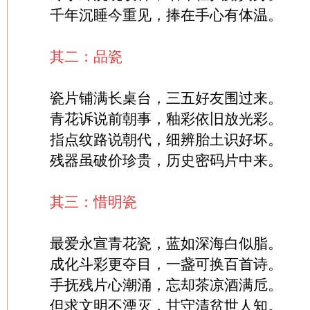
千年沉睡今重见，捧在手心有体温。
其二：品瓷
瓷片铺满长桌台，三五好友围过来。
青花诉说前朝事，釉彩依旧放光彩。
指点纹路说朝代，细辨胎土识好坏。
残器虽破价珍贵，历史密码片中来。
其三：惜明瓷
最爱永宣青花瓷，蓝如深海白似脂。
成化斗彩更夺目，一盏可换百首诗。
手抚残片心潮涌，忘却茶凉酒满卮。
但求文明不湮灭，甘守清贫世人知。