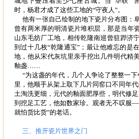
城地下叠压着至少七座古城。当“华联”“附
时，杨君才成了这些工地的“守夜人”。
他有一张自己绘制的地下瓷片分布图：
曾有两米厚的明清瓷片堆积层，那是当年瓷
山东毛纺厂工地，相传乾隆南巡曾驻跸济
到过十几枚“乾隆通宝”；最让他难忘的是
地，他从宋代灰坑里亲手挖出几件明代精
釉盏……
“为这盏的年代，几个人争论了整整一下
里，他顺手从架上取下几片同窑口不同年代
土淘洗更细，元代的釉面肥厚些，明代修足
到挖足工艺，他如数家珍。观者无不叹服—
就怕货比货”的老话。
三、推开瓷片世界之门