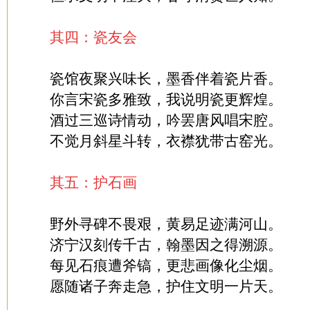
其四：瓷友会
瓷馆夜聚兴味长，墨香伴着瓷片香。
你言宋瓷多雅致，我说明瓷更辉煌。
酒过三巡诗情动，吟罢唐风唱宋腔。
不觉月斜星斗转，衣襟犹带古窑光。
其五：护石画
野外寻碑不畏艰，黄易足迹满河山。
济宁汉刻传千古，翰墨因之得溯源。
每见石痕遭斧镐，更悲画像化尘烟。
愿随诸子奔走急，护住文明一片天。