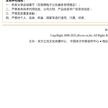
发表评论须知：
一、所发文章必须遵守《互联网电子公告服务管理规定》；
二、严禁发布供求代理信息、公司介绍、产品信息等广告宣传信息；
三、严禁恶意重复发帖；
四、严禁对个人、实体、民族、国家等进行漫骂、污蔑、诽谤。
会
CopyRight 2008-2025,dfwxw.cn,Inc.All Rig
主办：东方之光文化传播中心 、中国东方作家创作中心 ● 地址：山东济宁市