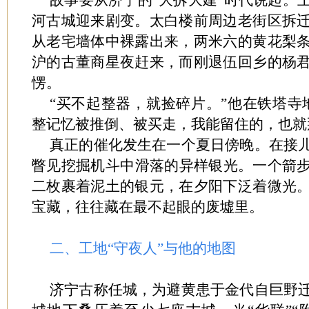
故事要从济宁的“大拆大建”时代说起。
河古城迎来剧变。太白楼前周边老街区拆
从老宅墙体中裸露出来，两米六的黄花梨
沪的古董商星夜赶来，而刚退伍回乡的杨
愣。
“买不起整器，就捡碎片。”他在铁塔寺
整记忆被推倒、被买走，我能留住的，也就
真正的催化发生在一个夏日傍晚。在接
瞥见挖掘机斗中滑落的异样银光。一个箭
二枚裹着泥土的银元，在夕阳下泛着微光
宝藏，往往藏在最不起眼的废墟里。
二、工地“守夜人”与他的地图
济宁古称任城，为避黄患于金代自巨野