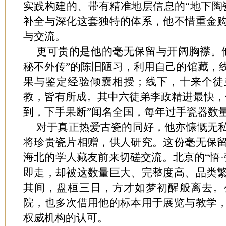
实践构建的、带有精准地层信息的“地下陶
补全与深化这套独特的体系，他不惜重金
与交流。
更可贵的是他的毫无保留与开阔胸襟。
秘不外传”的陈旧陋习，利用自己的馆藏，
果与鉴定经验倾囊相授；线下，十来个徒
教，皆有所成。其中六徒弟李政精进最快，
到，下手果断”闻名全国，每年过手瓷器数
对于真正热爱古瓷的同好，他亦慷慨无
将珍贵瓷片相赠，供人研究。这份毫无保
海北的学人藏友前来切磋交流。北京的“悟·
即走，却被这数量巨大、完整度高、品类
其间，盘桓三日，方才如梦初醒般离去。
院，也多次借用他的标本用于展览与教学
权威机构的认可。