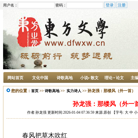
用户名：
密码：
网站首页
文化中国
诗歌高地
小说• 散文
理论 ▪ 论文
主
您的位置：
>>
>>
>> 孙龙强：那缕风（外一首）
首页
诗歌高地
实力诗人
孙龙强：那缕风（外一
作者:孙龙强 更新时间:2026-01-04 07:36:59 来源:原创 【字号:
大
中
小
春风把草木吹红