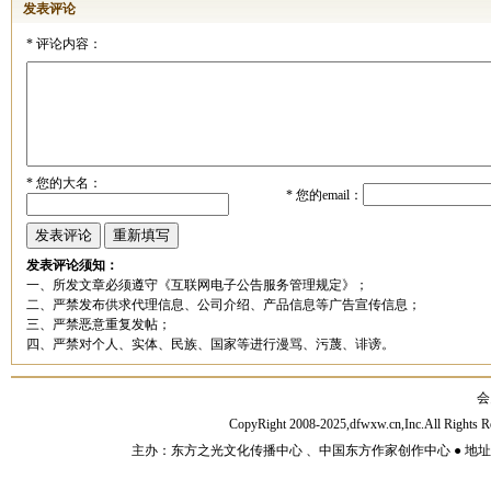
发表评论
*
评论内容：
*
您的大名：
*
您的email：
发表评论须知：
一、所发文章必须遵守《互联网电子公告服务管理规定》；
二、严禁发布供求代理信息、公司介绍、产品信息等广告宣传信息；
三、严禁恶意重复发帖；
四、严禁对个人、实体、民族、国家等进行漫骂、污蔑、诽谤。
会
CopyRight 2008-2025,dfwxw.cn,Inc.All Rig
主办：东方之光文化传播中心 、中国东方作家创作中心 ● 地址：山东济宁市