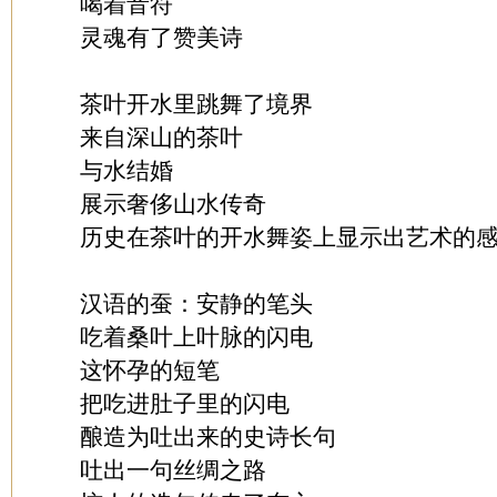
喝着音符
灵魂有了赞美诗
茶叶开水里跳舞了境界
来自深山的茶叶
与水结婚
展示奢侈山水传奇
历史在茶叶的开水舞姿上显示出艺术的
汉语的蚕：安静的笔头
吃着桑叶上叶脉的闪电
这怀孕的短笔
把吃进肚子里的闪电
酿造为吐出来的史诗长句
吐出一句丝绸之路