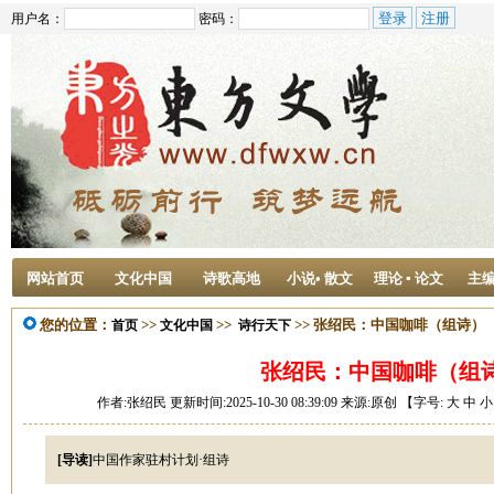
用户名：
密码：
网站首页
文化中国
诗歌高地
小说• 散文
理论 ▪ 论文
主
您的位置：
>>
>>
>> 张绍民：中国咖啡（组诗）
首页
文化中国
诗行天下
张绍民：中国咖啡（组
作者:张绍民 更新时间:2025-10-30 08:39:09 来源:原创 【字号:
大
中
小
[导读]
中国作家驻村计划·组诗