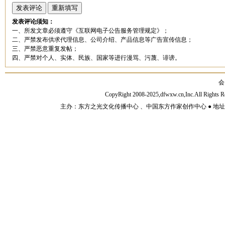
发表评论须知：
一、所发文章必须遵守《互联网电子公告服务管理规定》；
二、严禁发布供求代理信息、公司介绍、产品信息等广告宣传信息；
三、严禁恶意重复发帖；
四、严禁对个人、实体、民族、国家等进行漫骂、污蔑、诽谤。
会
CopyRight 2008-2025,dfwxw.cn,Inc.All Rig
主办：东方之光文化传播中心 、中国东方作家创作中心 ● 地址：山东济宁市