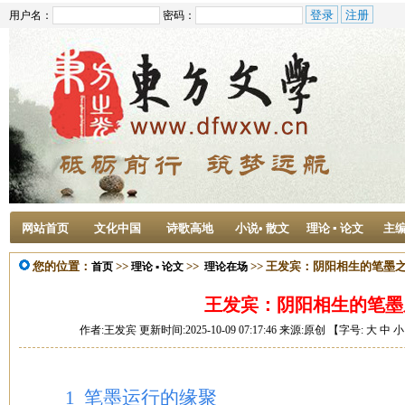
用户名：
密码：
网站首页
文化中国
诗歌高地
小说• 散文
理论 ▪ 论文
主
您的位置：
>>
>>
>> 王发宾：阴阳相生的笔墨
首页
理论 ▪ 论文
理论在场
王发宾：阴阳相生的笔墨
作者:王发宾 更新时间:2025-10-09 07:17:46 来源:原创 【字号:
大
中
小
1 笔墨运行的缘聚