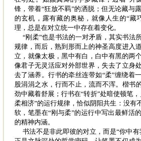
锋，带着“狂放不羁”的洒脱；但无论藏与
的玄机，露有藏的奥秘，就像人生的“藏巧
理，总是在对立统一中存在着变化。
“刚柔”也是书法的一对矛盾，其实书法
规律，而后，熟到形而上的神圣高度进入
立，就像太极，黑中有白，白中有黑的两
像君子无灵活应对外部世界，失去了立身
去了涵养。行书的牵丝连带如“柔”缠绕着
股涓涓之水，行而不止，流而不浑。楷书的
劲中藏着舒展；行书在“转折”处暗使顿笔，
柔相济”的运行规律，恰似阴阳共生：没有
软，笔墨在“刚与柔”的运行中写出最鲜活
的精神内涵。
书法不是非此即彼的对立，而是“你中有