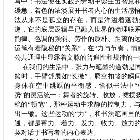
写中；书法便在实践的劳动中诞生出智慧
缓急，着色的浓淡展开书者内心的生活感
法从来不是孤立的存在，而是洋溢着蓬勃
递，它的底层逻辑早已融入世界的物理联
韵律、色调的强弱、劳作的质朴、距离的
运笔有着隐秘的“关系”，在“力与节奏，情
公共通理中显露着文脉的普遍性和规律的一
在我们的生活中，张力与笔墨的遒劲是
篮时，手臂舒展如“长撇”，腾空扣篮的瞬间
身体在空中跳跃的平衡感，恰似书法中“
势”的灵活统一；舞者的旋转、收放，裙摆
稳的“顿笔”，那种运动中求静的控制力，
出一辙。这些运动的“力”，和书法笔画里的
通，都是蓄力、着力、发力、收力、放力
契对话于书写者的内心表达。