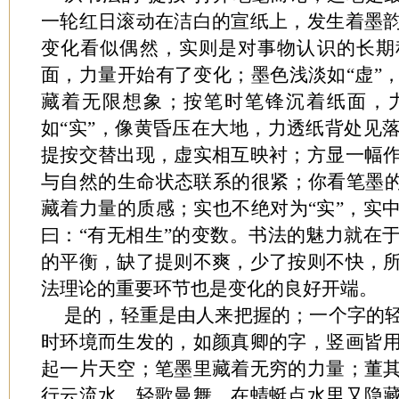
一轮红日滚动在洁白的宣纸上，发生着墨
变化看似偶然，实则是对事物认识的长期
面，力量开始有了变化；墨色浅淡如“虚”
藏着无限想象；按笔时笔锋沉着纸面，
如“实”，像黄昏压在大地，力透纸背处见
提按交替出现，虚实相互映衬；方显一幅
与自然的生命状态联系的很紧；你看笔墨的
藏着力量的质感；实也不绝对为“实”，实
曰：“有无相生”的变数。书法的魅力就在
的平衡，缺了提则不爽，少了按则不快，
法理论的重要环节也是变化的良好开端。
是的，轻重是由人来把握的；一个字的
时环境而生发的，如颜真卿的字，竖画皆
起一片天空；笔墨里藏着无穷的力量；董
行云流水、轻歌曼舞，在蜻蜓点水里又隐