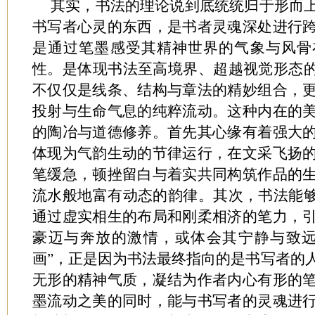
其实，书法的理论说到底统统归于形而
书写者心灵的东西，是书者灵魂深处进行
是通过笔墨感受其精神世界的气象与风骨
性。是体现书法至高境界、超越视觉形态的
不仅仅是线条、结构与章法的精妙组合，
投射与生命气息的纯粹流动。这种内在的
的陶冶与道德修养。首先其心缘有着强大
体现为气韵生动的节律运行，在文采飞扬
笔缓急，顿挫留白与着实共同构筑作品的
流水般地富有动态的韵律。其次，书法能够
通过虚实相生的布局和刚柔相济的笔力，
豪迈与奔放的激情，或体会其宁静与致远
画”，正是因为书法最终指向的是书写者的
无形的精神气质，凝结为作者内心有形的
墨流动之美的同时，能与书写者的灵魂进