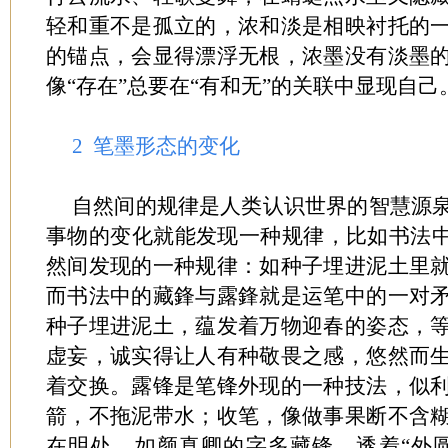
轻和重不是孤立的，浓和淡是相映衬托的
的锚点，会显得漂浮无根，浓墨没有淡墨
像“存在”总要在“有和无”的关联中显现自己
2 笔墨形态的变化
自然间的规律是人类认识世界的智慧源
事物的变化就能发现一种规律，比如书法中
然间发现的一种规律：如种子埋进泥土里
而书法中的藏鋒与露鋒就是运笔中的一对
种子埋进泥土，蕴发着万物迎春的姿态，
虚妄，诚实得让人有种敬畏之感，悠然而
着交换。露锋是笔锋外现的一种技法，似
箭，不拖泥带水；收笔，像做事果断不含
在明处。如颜真卿的字多藏锋，透着“外