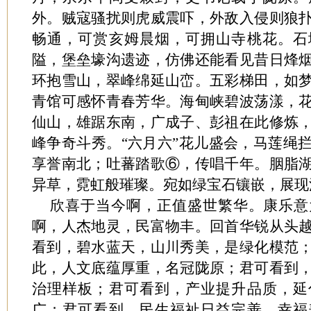
外。贼寇骚扰则虎威震吓，外敌入侵则狼
畅通，可赏亥姆晨烟，可拥山寺桃花。石
隘，堡垒壕沟遗迹，仿佛还能看见昔日烽
环抱雪山，翠峰绵延山峦。五彩梯田，如
青馆可感怀青春芳华。海甸峡碧波荡漾，
仙山，雄踞东南，广成子、彭祖在此修炼
峰争奇斗秀。“六月六”花儿盛会，马莲绳
享誉南北；吐蕃踏歌⑥，传唱千年。胭脂
异草，霓虹般璀璨。宛如绿宝石镶嵌，展现
欣喜于当今啊，正值盛世繁华。康乐意
啊，人杰地灵，民富物丰。回首华锐从头
看到，碧水蓝天，山川秀美，是绿化模范
此，人文底蕴厚重，名冠陇原；君可看到
治理样板；君可看到，产业提升品质，延
广；君可看到，民生福祉日益完善，幸福