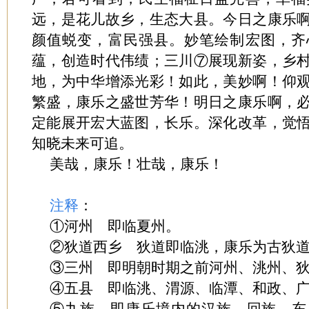
远，是花儿故乡，生态大县。今日之康乐
颜值蜕变，富民强县。妙笔绘制宏图，齐
蕴，创造时代伟绩；三川⑦展现新姿，乡
地，为中华增添光彩！如此，美妙啊！仰
繁盛，康乐之盛世芳华！明日之康乐啊，
定能展开宏大蓝图，长乐。深化改革，觉
知晓未来可追。
美哉，康乐！壮哉，康乐！
注释
：
①河州 即临夏州。
②狄道西乡 狄道即临洮，康乐为古狄
③三州 即明朝时期之前河州、洮州、
④五县 即临洮、渭源、临潭、和政、