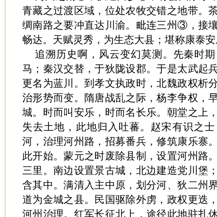
青藏之过渡区域，位处农牧交错之地带。
绸南路之要冲直达川渝。毗连三州③，接
畅达。天赋灵秀，为生态大县；堪称康泰安
追溯历史啊，风云变幻莫测。先秦时期
马；秦汉交替，于狄陇设郡。于是太武起
更名为蓝川。到孝文执政时，北魏政权析
治形势而变。隋唐战乱之际，杨李争权，
城。时而叫安乐，时而名长乐。朝堂之上
失去土地，此地归入吐蕃。赵宋有识之士
河，治理河州路，招募番兵，修筑康乐寨
此开始。蒙元之时废除县制，设置河州路
三里。南边设置景古城，北边建造党川堡
含其中。满清入主中原，划分河、狄二州
道为金城之县。民国驱除外虏，政权更迭
河州治理。红军长征北上，途径此地驻扎