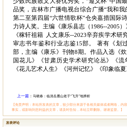
少数民族散文大赛优秀奖，“遵义杯”中国
品奖，吉林市广播电视台综合广播“我和我
第二至第四届“六世情歌杯”仓央嘉措国际
力诗人奖。主编《康乐县志（1986--200
《稼轩祖籍 人文康乐--2023辛弃疾学术
审志书年鉴和行业志鉴15部。 著有《划
部，主编《康乐》刊物8期。作品入选《
国花儿》《甘肃历史学术研究论丛》《流
《花儿艺术人生》《河州记忆》《印象临夏
上一篇
：
马晓春：临洮岳麓山老子“飞升”地辨析
【免责声明：本站所发表的文章，较少部分来源于各相关媒体或者网络，内
事实，或影响到您利益的文章，请及时告知，本站立即删除。谢谢监督。】
发表评论