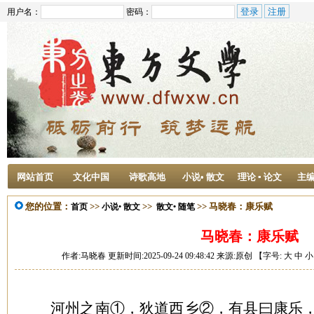
用户名：
密码：
网站首页
文化中国
诗歌高地
小说• 散文
理论 ▪ 论文
主
您的位置：
>>
>>
>> 马晓春：康乐赋
首页
小说• 散文
散文• 随笔
马晓春：康乐赋
作者:马晓春 更新时间:2025-09-24 09:48:42 来源:原创 【字号:
大
中
小
河州之南①，狄道西乡②，有县曰康乐