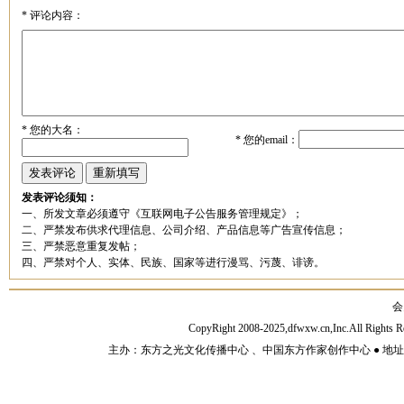
*
评论内容：
*
您的大名：
*
您的email：
发表评论须知：
一、所发文章必须遵守《互联网电子公告服务管理规定》；
二、严禁发布供求代理信息、公司介绍、产品信息等广告宣传信息；
三、严禁恶意重复发帖；
四、严禁对个人、实体、民族、国家等进行漫骂、污蔑、诽谤。
会
CopyRight 2008-2025,dfwxw.cn,Inc.All Rig
主办：东方之光文化传播中心 、中国东方作家创作中心 ● 地址：山东济宁市