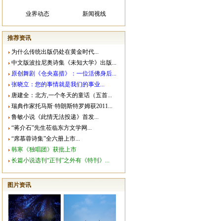
业界动态
新闻视线
推荐资讯
为什么传统出版仍处在黄金时代...
中文版波拉尼奥诗集《未知大学》出版...
原创舞剧《仓央嘉措》：一位活佛身后...
张晓立：您的事情就是我们的事业...
唐建全：北方,一个冬天的童话（五首...
瑞典作家托马斯·特朗斯特罗姆获2011...
鲁敏小说《此情无法投递》首发...
“蒋介石”先生莅临东方文学网...
“席慕蓉诗集”全六册上市...
韩寒《独唱团》获批上市
长篇小说选刊“正刊”之外有《特刊》...
图片资讯