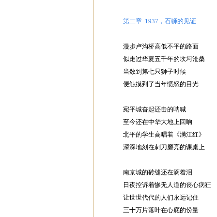
第二章 1937，石狮的见证
漫步卢沟桥高低不平的路面
似走过华夏五千年的坎坷沧桑
当数到第七只狮子时候
便触摸到了当年愤怒的目光
宛平城奋起还击的呐喊
至今还在中华大地上回响
北平的学生高唱着《满江红》
深深地刻在刺刀磨亮的课桌上
南京城的砖缝还在滴着泪
日夜控诉着惨无人道的丧心病狂
让世世代代的人们永远记住
三十万片落叶在心底的份量