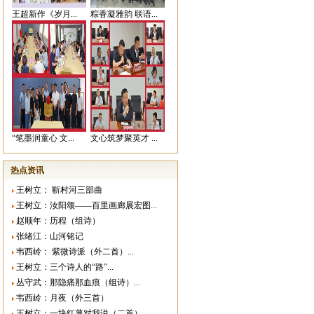
王超新作《岁月...
粽香凝雅韵 联语...
“笔墨润童心 文...
文心筑梦聚英才 ...
热点资讯
王树立： 靳村河三部曲
王树立：汝阳颂——百里画廊展宏图...
赵顺年：历程（组诗）
张绪江：山河铭记
韦西岭： 紫微诗派（外二首）...
王树立：三个诗人的“路”...
丛守武：那隐痛那血痕（组诗）...
韦西岭：月夜（外三首）
王树立：一块红薯对我说（二首）...