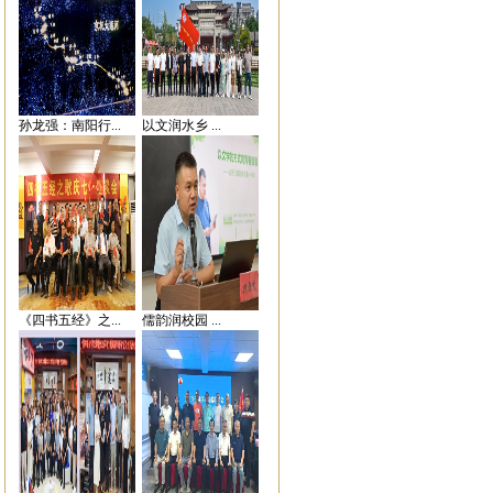
孙龙强：南阳行...
以文润水乡 ...
《四书五经》之...
儒韵润校园 ...