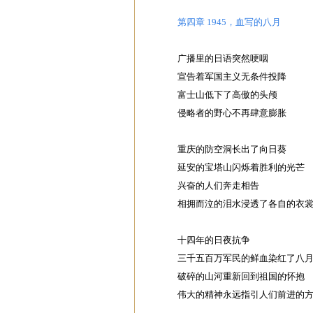
第四章 1945，血写的八月
广播里的日语突然哽咽
宣告着军国主义无条件投降
富士山低下了高傲的头颅
侵略者的野心不再肆意膨胀
重庆的防空洞长出了向日葵
延安的宝塔山闪烁着胜利的光芒
兴奋的人们奔走相告
相拥而泣的泪水浸透了各自的衣
十四年的日夜抗争
三千五百万军民的鲜血染红了八
破碎的山河重新回到祖国的怀抱
伟大的精神永远指引人们前进的