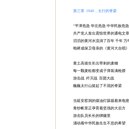
第三章 1940，太行的脊梁
“平津危急 华北危急 中华民族危急
共产党人发出震惊世界的通电文
滔滔的黄河水流淌了百年 千年 万
咆哮成保卫母亲的《黄河大合唱
黄土高坡生长出带刺的麦穗
每一颗麦粒都变成子弹装满枪膛
游击战 歼灭战 百团大战
巍巍太行山挺起了不屈的脊梁
当延安窑洞的煤油灯舔舐着来电
青纱帐里正孕育着坚强的大后方
游击队员长长的绑腿里
涌动着中华民族生生不息的希望