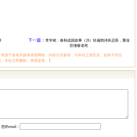
下一篇
：
录
李学斌：春秋战国故事（28）轻扁鹊讳疾忌医，重佞
臣悽惨老死
分来源于各相关媒体或者网络，内容仅供参阅，与本站立场无关。如有不符合
知，本站立即删除。谢谢监督。】
*
您的email：