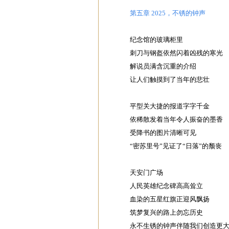
第五章 2025，不锈的钟声
纪念馆的玻璃柜里
刺刀与钢盔依然闪着凶残的寒光
解说员满含沉重的介绍
让人们触摸到了当年的悲壮
平型关大捷的报道字字千金
依稀散发着当年令人振奋的墨香
受降书的图片清晰可见
“密苏里号”见证了“日落”的颓丧
天安门广场
人民英雄纪念碑高高耸立
血染的五星红旗正迎风飘扬
筑梦复兴的路上勿忘历史
永不生锈的钟声伴随我们创造更