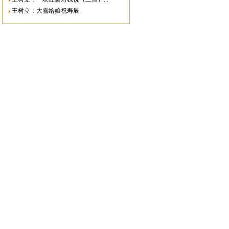
王树立：大雪给娘祝寿辰