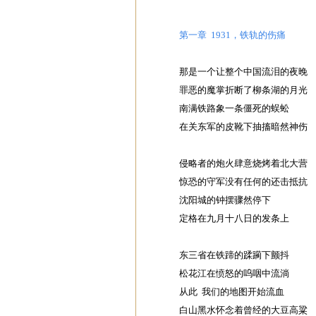
第一章 1931，铁轨的伤痛
那是一个让整个中国流泪的夜晚
罪恶的魔掌折断了柳条湖的月光
南满铁路象一条僵死的蜈蚣
在关东军的皮靴下抽搐暗然神伤
侵略者的炮火肆意烧烤着北大营
惊恐的守军没有任何的还击抵抗
沈阳城的钟摆骤然停下
定格在九月十八日的发条上
东三省在铁蹄的蹂躏下颤抖
松花江在愤怒的呜咽中流淌
从此 我们的地图开始流血
白山黑水怀念着曾经的大豆高粱