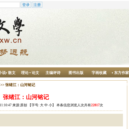
小说• 散文
理论 ▪ 论文
主编评诗
图书出版
字画收藏
• 东方作
作中心
>> 张绪江：山河铭记
张绪江：山河铭记
11:10:47 来源:原创 【字号:
大
中
小
】 本条信息浏览人次共有
22817
次