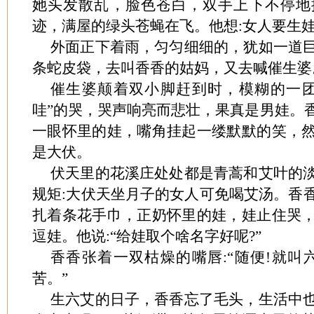
她头发散乱，脸色苍白，双手上下不停地
迹，满屋的绿头苍蝇在飞。他想:女人要生
外面正下着雨，匀匀细细的，犹如一道
条蛇皮袋，去叫香香的姑妈，又去喊催生婆
催生婆颠着双小脚赶到时，模糊的一团
哇”的哭，哭声响亮而悲壮，果真是男娃。
一眼怀里的娃，嘴角挂起一缕默默的笑，
是大伏。
伏天里的花溪庄处处都是青蒿和艾叶的
规矩:大伏天坐月子的女人可免喝艾汤。香
扎着条花手巾，正奶怀里的娃，娃止住哭
逗娃。他说:“给娃取个啥名字好呢?”
香香张着一双枯燥的嘴唇:“随便!就叫
苦。”
生六艾的日子，香香忘了毛头，生活中