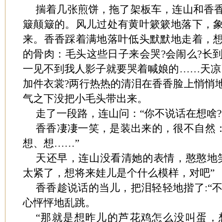
揣着几张煎饼，拖了架板车，连山和香
簸颠簸的。风儿过处有黄叶簌簌地落下，
来。香香踩着满地落叶低头默默地走着，
的骨肉：毛头这些日子来会哭?会闹么?长
一见不到我人影子就要哭着喊娘的……天凉
加件衣裳?两行热热的清泪在香香脸上悄悄
气之下没把小毛头带出来。
走了一段路，连山问：“你不说话在想啥?
香香凄凄一笑，是装出来的，很不自然：
想、想……”
天还早，连山没看清她的表情，憨憨地
太紧了，想将来娃儿是个什么模样，对吧”
香香趁说话的当儿，把泪轻轻地揩了:“不
心怦怦地乱跳。
“那就是想昨儿的芦花鸡怎么没叫蛋，