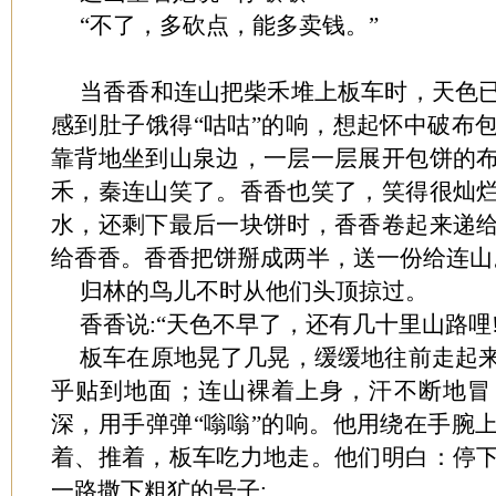
“不了，多砍点，能多卖钱。”
当香香和连山把柴禾堆上板车时，天色
感到肚子饿得“咕咕”的响，想起怀中破布
靠背地坐到山泉边，一层一层展开包饼的
禾，秦连山笑了。香香也笑了，笑得很灿
水，还剩下最后一块饼时，香香卷起来递
给香香。香香把饼掰成两半，送一份给连山
归林的鸟儿不时从他们头顶掠过。
香香说:“天色不早了，还有几十里山路哩!
板车在原地晃了几晃，缓缓地往前走起
乎贴到地面；连山裸着上身，汗不断地冒
深，用手弹弹“嗡嗡”的响。他用绕在手腕
着、推着，板车吃力地走。他们明白：停
一路撒下粗犷的号子: