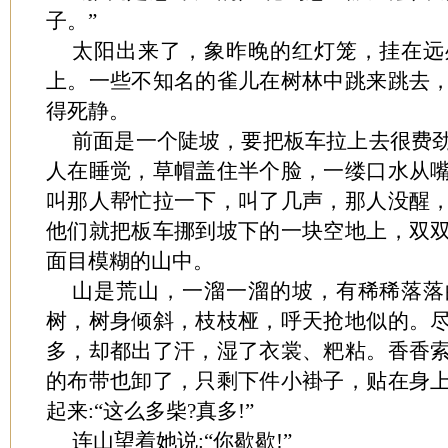
子。”
太阳出来了，象昨晚的红灯笼，挂在远
上。一些不知名的雀儿在树林中跳来跳去
得死静。
前面是一个陡坡，要把板车拉上去很费
人在睡觉，草帽盖住半个脸，一缕口水从
叫那人帮忙拉一下，叫了几声，那人没醒
他们就把板车挪到坡下的一块空地上，双
面目模糊的山中。
山是荒山，一溜一溜的坡，有稀稀落落
树，树身倾斜，枝枝桠，呼天抢地似的。
多，却都出了汗，湿了衣裳、粑粘。香香
的布带也卸了，只剩下件小褂子，贴在身
起来:“这么多柴?真多!”
连山望着她说:“你歇歇!”