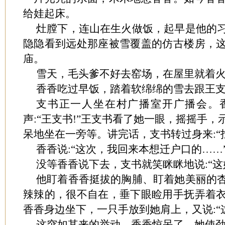
给娃起床。
灶膛下，连山在生火做饭，起早是他的
隐隐看到远处那座被雪覆盖的仿古楼房，
庙。
雪天，毛头爹不好去窑场，在屋里就着
香香吃过早饭，踏着软绵绵的雪去跟王
支书正一人坐在村广播室开广播会。
声:“王支书!”王支书看了她一眼，摇摇手
呆地坐在一旁等。讲完话，支书转过身来:“
香香说:“这次，我回来本想迁户口的……
没等香香说下去，支书就笑眯眯地说:“这好
他盯着香香挺拔的胸脯、盯着她美丽的
辣辣的，很不自在，垂下眼睑用手抚弄着
香香身边坐下，一只手放到她肩上，又说:“
这突如其来的举动，香香惊呆了。她使