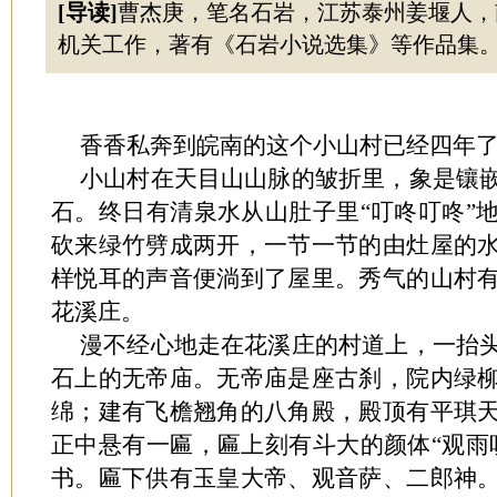
[导读]
曹杰庚，笔名石岩，江苏泰州姜堰人，
机关工作，著有《石岩小说选集》等作品集
香香私奔到皖南的这个小山村已经四年
小山村在天目山山脉的皱折里，象是镶
石。终日有清泉水从山肚子里“叮咚叮咚”
砍来绿竹劈成两开，一节一节的由灶屋的
样悦耳的声音便淌到了屋里。秀气的山村
花溪庄。
漫不经心地走在花溪庄的村道上，一抬
石上的无帝庙。无帝庙是座古刹，院内绿
绵；建有飞檐翘角的八角殿，殿顶有平琪
正中悬有一匾，匾上刻有斗大的颜体“观雨
书。匾下供有玉皇大帝、观音萨、二郎神