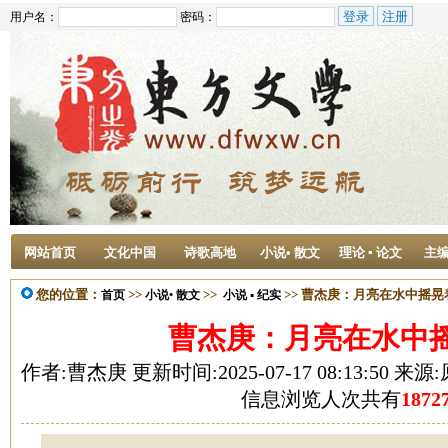
用户名：
密码：
网站首页
文化中国
诗歌高地
小说• 散文
理论 ▪ 论文
主
您的位置：
>>
>>
>> 曹杰庚：月亮在水中摇晃
首页
小说• 散文
小说 ▪ 纪实
曹杰庚：月亮在水中
作者:曹杰庚 更新时间:2025-07-17 08:13:50 来
信息浏览人次共有
1872