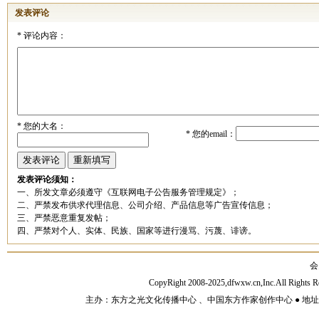
发表评论
*
评论内容：
*
您的大名：
*
您的email：
发表评论须知：
一、所发文章必须遵守《互联网电子公告服务管理规定》；
二、严禁发布供求代理信息、公司介绍、产品信息等广告宣传信息；
三、严禁恶意重复发帖；
四、严禁对个人、实体、民族、国家等进行漫骂、污蔑、诽谤。
会
CopyRight 2008-2025,dfwxw.cn,Inc.All Rig
主办：东方之光文化传播中心 、中国东方作家创作中心 ● 地址：山东济宁市