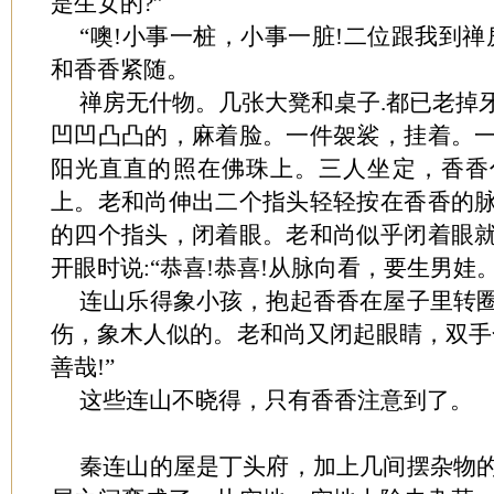
是生女的?”
“噢!小事一桩，小事一脏!二位跟我到
和香香紧随。
禅房无什物。几张大凳和桌子.都已老掉
凹凹凸凸的，麻着脸。一件袈裟，挂着。
阳光直直的照在佛珠上。三人坐定，香香
上。老和尚伸出二个指头轻轻按在香香的
的四个指头，闭着眼。老和尚似乎闭着眼
开眼时说:“恭喜!恭喜!从脉向看，要生男娃。
连山乐得象小孩，抱起香香在屋子里转
伤，象木人似的。老和尚又闭起眼睛，双手合
善哉!”
这些连山不晓得，只有香香注意到了。
秦连山的屋是丁头府，加上几间摆杂物