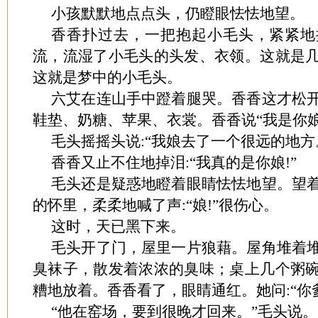
小孩默默地点点头，仍瞪眼怯怯地望。
香香扑过去，一把抱起小毛头，紧紧地
流，流湿了小毛头的头发、衣领。这就是
这就是梦中的小毛头。
六艾在连山手中蹬着腿哭。香香这才松
鞋垫、奶糖、苹果、衣裳。香香说“我是你娘
毛头摇摇头说:“我娘去了一个很远的地方
香香又止不住地掉泪:“我真的是你娘!”
毛头还是疑惑地瞪着眼睛怯怯地望。望
的怀里，柔柔地喊了声:“娘!”很伤心。
这时，天已黑下来。
毛头开了门，屋里一片狼藉。屋角堆着
臭袜子，散发着浓浓的臭味；桌上几个粥
糟地放着。香香看了，眼睛通红。她问:“你爹
“他在窑场，要到很晚才回来。”毛头说。