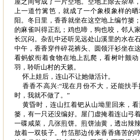
屋之间弯成了一片空地。空地上除去杂草
上一道竹篱笆，就成了一个象模象样的晒
阳。冬日里，香香就坐在这空地上编竹篓
的麻雀叫得正乱；鸡也啼，狗也咬，邻人
长沉闷。杂乱中还听见远处山溪里的水在
中午，香香穿件碎花裤头、圆领汗衫坐在
看蚂蚁衔着食物在地上乱爬，看树叶颤动
羽，聆听山村的天籁。
怀上娃后，连山不让她做活计。
香香不高兴:“现在月份不大，还能扶
时，我就不做了。”
黄昏时，连山扛着钯从山坳里回来，看
篓，有一只还没编好。屋门虚掩着连山弓
一碟咸菜，几张煎饼。煎饼油黄，透出辣
放着一双筷子。竹箔那边传来香香痛苦的