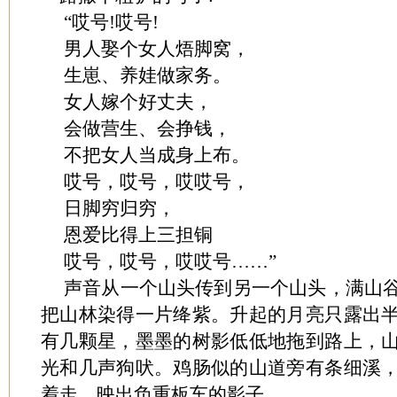
“哎号!哎号!
男人娶个女人焐脚窝，
生崽、养娃做家务。
女人嫁个好丈夫，
会做营生、会挣钱，
不把女人当成身上布。
哎号，哎号，哎哎号，
日脚穷归穷，
恩爱比得上三担铜
哎号，哎号，哎哎号……”
声音从一个山头传到另一个山头，满山
把山林染得一片绛紫。升起的月亮只露出
有几颗星，墨墨的树影低低地拖到路上，
光和几声狗吠。鸡肠似的山道旁有条细溪
着走，映出负重板车的影子。