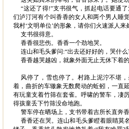
“这还了得!”支书很气，抓起电话要通了
们泸汀河有个叫香香的女人和两个男人睡
我村‘文明单位’的形象，请你们火速派人来
支书很得意。
香香很悲伤。香香一个劲地哭。
连山和毛头爹问:“出去还好好的，哭什么?
香香越哭越凶，就象外面无止无休下着
风停了，雪也停了。村路上泥泞不堪，
着，曲折的车辙象无数爬动的蚯蚓，一直
有玩童支着竹筛在套雀。呼啸的警车，凄
得孩童丢下竹筛没命地跑。
警车停在晒场上，支书带着吉所长直奔
香香还在哭。连山和毛头爹瞪着眼睛莫