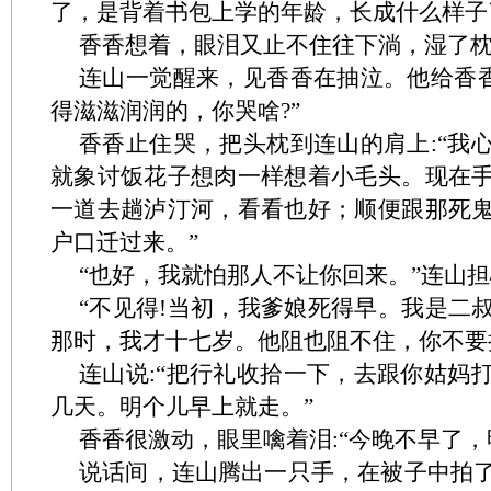
了，是背着书包上学的年龄，长成什么样子
香香想着，眼泪又止不住往下淌，湿了
连山一觉醒来，见香香在抽泣。他给香香
得滋滋润润的，你哭啥?”
香香止住哭，把头枕到连山的肩上:“我
就象讨饭花子想肉一样想着小毛头。现在
一道去趟泸汀河，看看也好；顺便跟那死
户口迁过来。”
“也好，我就怕那人不让你回来。”连山
“不见得!当初，我爹娘死得早。我是二
那时，我才十七岁。他阻也阻不住，你不要
连山说:“把行礼收拾一下，去跟你姑妈
几天。明个儿早上就走。”
香香很激动，眼里噙着泪:“今晚不早了，
说话间，连山腾出一只手，在被子中拍