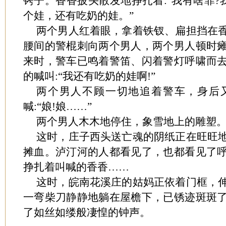
铐子。香香披头散发地挣扎着:“我有啥罪?
个娃，还有吃奶的娃。”
两个男人红着眼，拿着铁钗、扁担挡在
腰间的警棍刺向两个男人，两个男人顿时
来时，警车已鸣着警笛、闪着警灯呼啸而
的喊叫:“我还有吃奶的娃啊!”
两个男人不顾一切地追着警车，身后
喊:“娘!娘……”
两个男人木木地停住，象雪地上的雕塑
这时，庄子西头送亡魂的阴纸正在旺旺
摊血。泸汀河的人都看见了，也都看见了
挣扎着叫喊的香香……
这时，皖南花溪庄的姑妈正依着门框，
一弯柴刀静静地躺在屋檐下，已锈迹斑斑
了如丝如缕般凄惶的钟声。