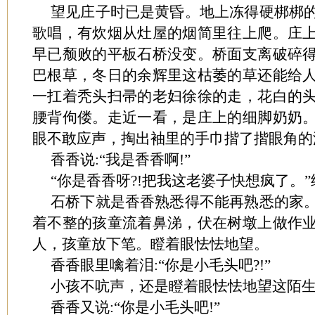
望见庄子时已是黄昏。地上冻得硬梆梆
歌唱，有炊烟从灶屋的烟简里往上爬。庄
早已颓败的平板石桥没变。桥面支离破碎
巴根草，冬日的余辉里这枯萎的草还能给
一扛着秃头扫帚的老妇徐徐的走，花白的
腰背佝偻。走近一看，是庄上的细脚奶奶
眼不敢应声，掏出袖里的手巾揩了揩眼角
香香说:“我是香香啊!”
“你是香香呀?!把我这老婆子快想疯了。
石桥下就是香香熟悉得不能再熟悉的家
着不整的孩童流着鼻涕，伏在树墩上做作
人，孩童放下笔。瞪着眼怯怯地望。
香香眼里噙着泪:“你是小毛头吧?!”
小孩不吭声，还是瞪着眼怯怯地望这陌
香香又说:“你是小毛头吧!”