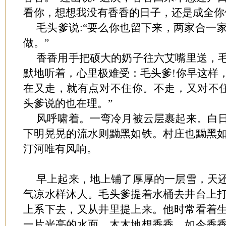
看你，想想我没有香香的日子，还是成全你
毛头爹说:“要么你也留下来，两家合一
做。”
香香用手把硕大的奶子往六艾嘴里送，
默地听着，心里极难受：毛头爹!你早这样
在又走，就有点对不住你。不走，又对不住
头爹说的也在理。”
风呼啸着。一弯冷月被云层裹起来。白
下明晃晃的流水则黝黑如铁。村庄也黝黑
汀河唯有风响。
早上起来，地上铺了厚厚的一层雪，天
气凉水样沐人。毛头爹提着水桶去井台上
上系下去，又从井里提上来。他时常看着
一片光亮的水面，木木地想香香。如今香