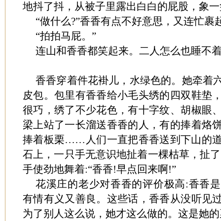
地抖了抖，从被子里露出白白的屁股，象一
“做什么?”香香有点不好意思，又连忙裹
“拍拍马屁。”
连山和香香都笑起来。二人怎么也睡不
香香穿着件花褂儿，水绿色的。她牵着
皮包。包里有香香给小毛头绣的四双鞋垫
很巧，绣了不少花色，有十字纹、胡椒眼
梁上站了一长溜送香香的人，有的捧着烙
捧着板栗……人们一直把香香送到下山的
石上，一只手无意识地扯着一棵枯草，扯了
手使劲地舞着:“香香!早点回来啊!”
花溪庄的老少对香香的评价极高:香香
有情有义又善良。这些话，香香从没听见
为了别人这么说，她才这么做的。这是她的