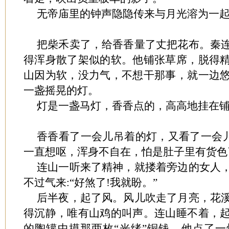
无帝庙里的钟声隐隐传来与月光溶为一
把柴禾卖了，给香香量了丈把花布。秦
得浑身散了架似的软。他铺张草席，脱得
山因为软，没力气，不想干那事，就一边
一盏摇晃的灯。
灯是一盏马灯，香香点的，高高地挂在
香香看了一会儿吊着的灯，又看了一会儿
一直想呕，浑身不自在，怕是肚子里有货色
连山一听来了精神，就搂着旁边的女人
不过气来:“好煞了!我就盼。”
后半夜，起了风。风儿吹走了月亮，花
得沉静，唯有山鸡的叫声。连山睡不着，
的陶罐中摸那两枚“光绪”铜钱。他点了