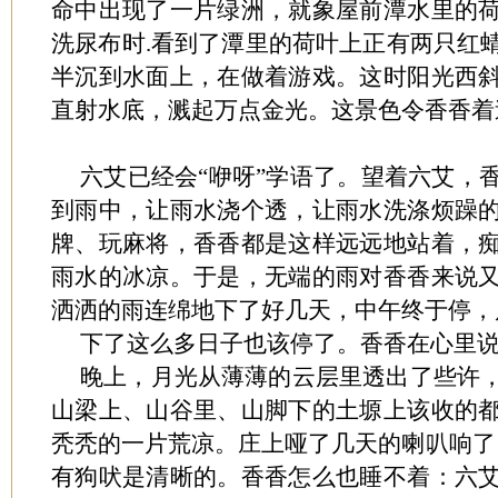
命中出现了一片绿洲，就象屋前潭水里的
洗尿布时.看到了潭里的荷叶上正有两只红
半沉到水面上，在做着游戏。这时阳光西
直射水底，溅起万点金光。这景色令香香着
六艾已经会“咿呀”学语了。望着六艾，
到雨中，让雨水浇个透，让雨水洗涤烦躁
牌、玩麻将，香香都是这样远远地站着，
雨水的冰凉。于是，无端的雨对香香来说
洒洒的雨连绵地下了好几天，中午终于停，
下了这么多日子也该停了。香香在心里
晚上，月光从薄薄的云层里透出了些许
山梁上、山谷里、山脚下的土塬上该收的
秃秃的一片荒凉。庄上哑了几天的喇叭响了
有狗吠是清晰的。香香怎么也睡不着：六