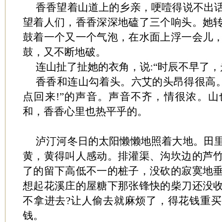
香香望着山道上的乡亲，哽噎得说不出
望着人们，香香深深地磕了三个响头。她
鼓着一个又一个气泡，在水面上浮一会儿
鼓，又不断地破。
连山扯了扯她的衣角，说:“时辰不早了，走
香香和连山勾着头。六艾的头昂得很高。
点回来!”的声音。声音不齐，情很浓。
和，香香心里也热平乎的。
泸汀河冬日的太阳懒懒地照着大地。田
黄，黄得叫人感动。排灌渠、沟坎边的芦
了的留下高低不一的桩子，没砍的寂寞地
想起花溪庄的屋糖下那张锋快的柴刀还没
不拿进去?让人偷去就麻烦了，得花钱重
钱。