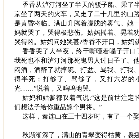
香香从泸汀河坐了半天的驳子船、乘了
京坐了两天的火车，又走了二十几里的山
是黄昏将临。满山升腾着朦胧的雾气。她
妈就哭了，哭得极悲伤。姑妈摇着、晃着
哭得凶。姑妈问她哭甚?香香不开口，姑妈
香香哭了大半夜，终于嘶哑着嗓子开口了
我死也不和泸汀河那死鬼男人过日子了。
闷酒，酒醉了就摔碗、打盆、骂我、打我
得半死；打够了、骂够了，又打六岁的
光……”说着，又呜呜地哭。
姑妈和姑爹都叹着气说:“这是前世注定
们想法子给你重品嫁个男将。”
这样，秦连山在三十四岁时，有了一个
秋渐渐深了，满山的青翠变得枯黄，袅