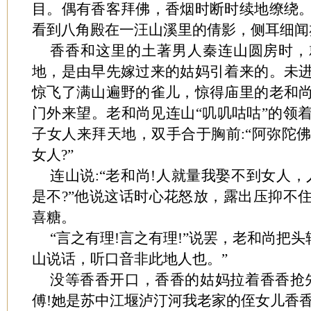
目。偶有香客拜佛，香烟时断时续地缭绕
看到八角殿在一汪山溪里的倩影，侧耳细闻
香香和这里的土著男人秦连山圆房时，
地，是由早先嫁过来的姑妈引着来的。未
惊飞了满山遍野的雀儿，惊得庙里的老和
门外来望。老和尚见连山“叽叽咕咕”的领
子女人来拜天地，双手合于胸前:“阿弥陀佛
女人?”
连山说:“老和尚!人就量我娶不到女人
是不?”他说这话时心花怒放，露出压抑不
喜糖。
“言之有理!言之有理!”说罢，老和尚把头
山说话，听口音非此地人也。”
没等香香开口，香香的姑妈拉着香香抢
傅!她是苏中江堰泸汀河我老家的侄女儿香香