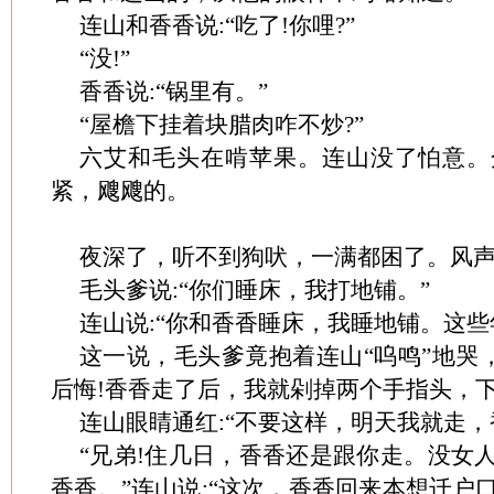
连山和香香说:“吃了!你哩?”
“没!”
香香说:“锅里有。”
“屋檐下挂着块腊肉咋不炒?”
六艾和毛头在啃苹果。连山没了怕意。
紧，飕飕的。
夜深了，听不到狗吠，一满都困了。风
毛头爹说:“你们睡床，我打地铺。”
连山说:“你和香香睡床，我睡地铺。这些
这一说，毛头爹竟抱着连山“呜鸣”地哭
后悔!香香走了后，我就剁掉两个手指头，下
连山眼睛通红:“不要这样，明天我就走，
“兄弟!住几日，香香还是跟你走。没女
香香。”连山说:“这次，香香回来本想迁户