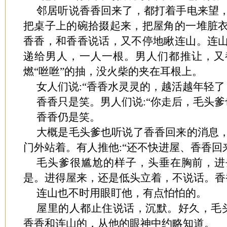
邻居听说香香回来了，都打着手电来望
把桌子上的碗拾掇起来，把屋角的一堆脏
香香，和香香说话，又不停地瞅连山。连
递给男人，一人一根。男人们都推让，又
燃“咝咝”的抽，没火柴的夹在耳根上。
女人们说:“香香水灵灵的，越活越年轻了
香香只是笑。男人们说:“你走后，毛头爹
香香仍是笑。
大概是毛头爹也听说了香香回来的消息
门外站着。有人推他:“还不快进屋、香香回
毛头爹很尴尬的样子，头垂在胸前，进
是。进得屋来，还是低头立着，不说话。香
连山也不时用眼盯他，有点怕怕的。
屋里的人都止住说话，沉默。好久，毛头
香香和连山的，从他的眼神中约略知道。