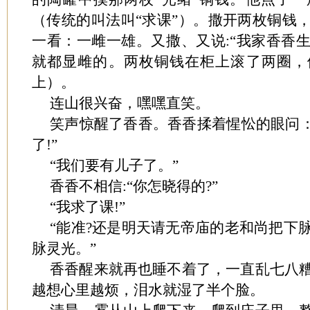
（传统的叫法叫“求课”）。撒开两枚铜钱
一看：一雌一雄。又撒、又说:“我家香香
就都显雌的。两枚铜钱在柜上滚了两圈，
上）。
连山很兴奋，嘿嘿直笑。
笑声惊醒了香香。香香揉着惺忪的眼问：
了!”
“我们要有儿子了。”
香香不相信:“你怎晓得的?”
“我求了课!”
“能准?还是明天请无帝庙的老和尚把下
脉灵光。”
香香醒来就再也睡不着了，一直乱七八
越想心里越烦，泪水就湿了半个脸。