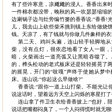
有了些许寒意，凉飕飕的浸人。香香出来
一件棉衣都没带，晚秋的风一吹瑟瑟缩缩
边涮锅子边与灶旁编竹篓的香香说:“香香!
儿，我去山上砍些柴禾挑到镇上东给做烧
钱。天凉了，有了钱就与你做几件象样的衣
第二天、鸡叫头遍，连山轻手轻脚地从
柴，没有点灯，很依恋地看了女人一眼，
暗，火柴画出一道亮弧又让黑暗吞噬了。
的，榫头松动的老式板床还是轻轻摇晃了
的摇晃，开门的“吱嘎”声终于使她从梦
床。连山说:“你起这么早做啥?”
香香说:“跟你一道上山打柴。不能光让
说这话时，望着远方天空上闪烁的寒星打了
连山拿了件卫生衣给香香披上:“也好，
说话把嘴都闷臭了，一个人闷得慌时就无聊