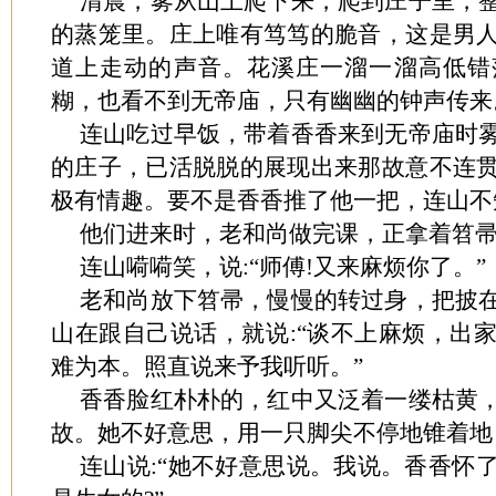
清晨，雾从山上爬下来，爬到庄子里，
的蒸笼里。庄上唯有笃笃的脆音，这是男
道上走动的声音。花溪庄一溜一溜高低错
糊，也看不到无帝庙，只有幽幽的钟声传来
连山吃过早饭，带着香香来到无帝庙时
的庄子，已活脱脱的展现出来那故意不连
极有情趣。要不是香香推了他一把，连山不
他们进来时，老和尚做完课，正拿着笤
连山嗬嗬笑，说:“师傅!又来麻烦你了。”
老和尚放下笤帚，慢慢的转过身，把披
山在跟自己说话，就说:“谈不上麻烦，出
难为本。照直说来予我听听。”
香香脸红朴朴的，红中又泛着一缕枯黄
故。她不好意思，用一只脚尖不停地锥着地
连山说:“她不好意思说。我说。香香怀