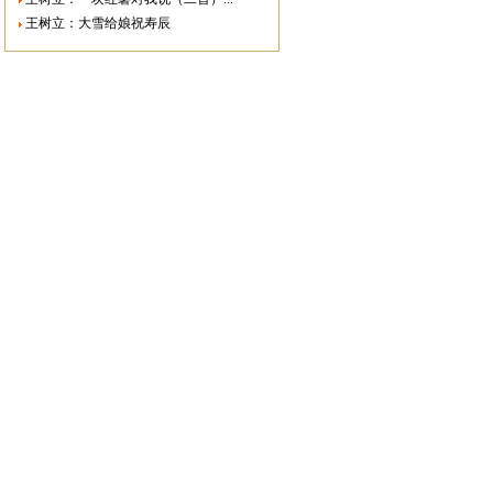
王树立：大雪给娘祝寿辰