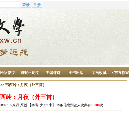
小说• 散文
理论 ▪ 论文
主编评诗
图书出版
字画收藏
• 东方作
作中心
>> 韦西岭：月夜（外三首）
西岭：月夜（外三首）
08:18:16 来源:原创 【字号:
大
中
小
】 本条信息浏览人次共有
19588
次