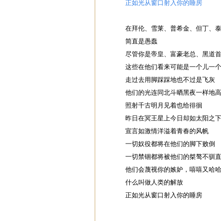
正如光从窗口射入你的睡房
在拜伦、雪莱、普希金、但丁、
简直是愚蠢
尽管你是帝皇、富豪老总、黑道
这些在他们看来可能是一个儿一
走过去用脚踩踩地也不过是飞灰
他们的光连同北斗晒黑夜一样地
照射千古明月见着也给徘徊
昨日在冥王星上今日却如太阳之
宣言如激情洋溢着青春的风帆
一切奴役都将在他们的脚下败倒
一切禁锢都将被他们的桀骜不驯
他们会蔑视你的嫉妒，嘻嘻又哈
什么叫做人类的解放
正如光从窗口射入你的睡房