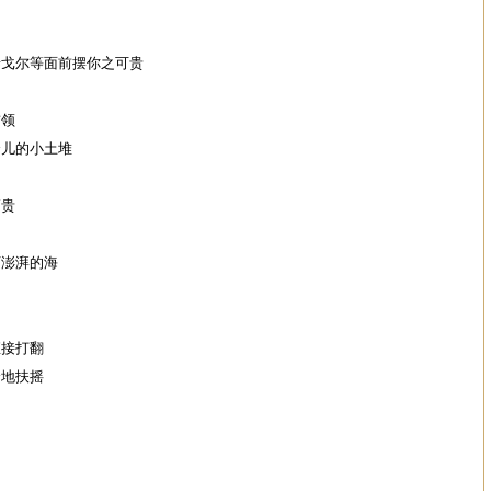
泰戈尔等面前摆你之可贵
首领
个儿的小土堆
高贵
下澎湃的海
直接打翻
哈地扶摇