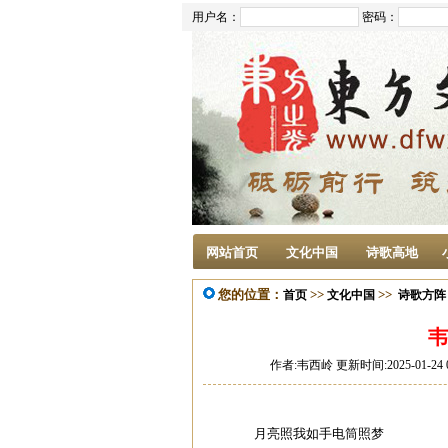
用户名：
密码：
网站首页
文化中国
诗歌高地
您的位置：
>>
>>
首页
文化中国
诗歌方阵
韦
作者:韦西岭 更新时间:2025-01-24 
月亮照我如手电筒照梦