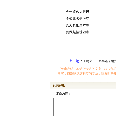
少年逐名如跟风，
不知此名是虚空；
真刀真枪真本领，
勿做赵括徒虚名！
上一篇
：
王树立：一场落错了地
【免责声明：本站所发表的文章，较少部
事实，或影响到您利益的文章，请及时告
发表评论
*
评论内容：