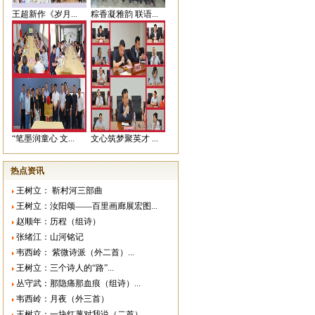
王超新作《岁月...
粽香凝雅韵 联语...
“笔墨润童心 文...
文心筑梦聚英才 ...
热点资讯
王树立： 靳村河三部曲
王树立：汝阳颂——百里画廊展宏图...
赵顺年：历程（组诗）
张绪江：山河铭记
韦西岭： 紫微诗派（外二首）...
王树立：三个诗人的“路”...
丛守武：那隐痛那血痕（组诗）...
韦西岭：月夜（外三首）
王树立：一块红薯对我说（二首）...