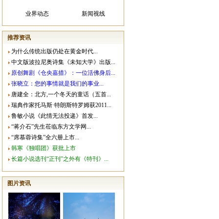
业界动态
新闻视线
推荐资讯
为什么传统出版仍处在黄金时代...
中文版波拉尼奥诗集《未知大学》出版...
原创舞剧《仓央嘉措》：一位活佛身后...
张晓立：您的事情就是我们的事业...
唐建全：北方,一个冬天的童话（五首...
瑞典作家托马斯·特朗斯特罗姆获2011...
鲁敏小说《此情无法投递》首发...
“蒋介石”先生莅临东方文学网...
“席慕蓉诗集”全六册上市...
韩寒《独唱团》获批上市
长篇小说选刊“正刊”之外有《特刊》...
图片资讯