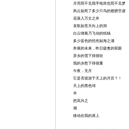
月亮照不见我手电筒也照不见梦
风云如死了多少只鸟的翅膀空虚
花落入万丈之井
哀歌如苍天向上的洞
白云绕着乃飞动的纸钱
多少蓝色的忧伤如海之涌
奔展的未来，昨日疲惫的双眼
异乡的雪下得很轻
我的乡愁下得很重
今夜，无月
它是否巡游于天上的月宫？！
天上的黑色绵
羊
把高兴之
潮
移动在我的肩上