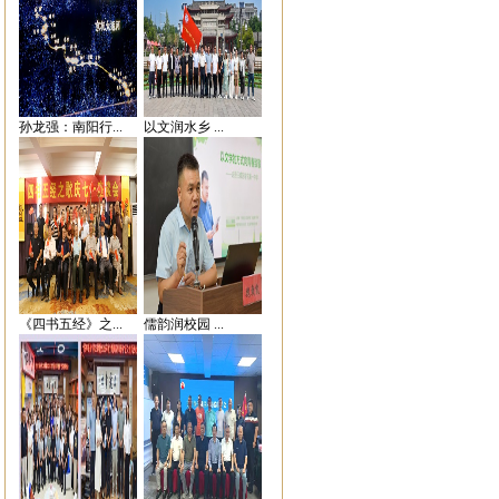
孙龙强：南阳行...
以文润水乡 ...
《四书五经》之...
儒韵润校园 ...